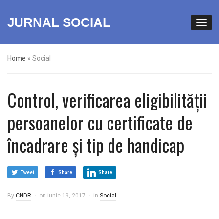
JURNAL SOCIAL
Home
»
Social
Control, verificarea eligibilității
persoanelor cu certificate de
încadrare și tip de handicap
Tweet
Share
Share
By
CNDR
on
iunie 19, 2017
in
Social