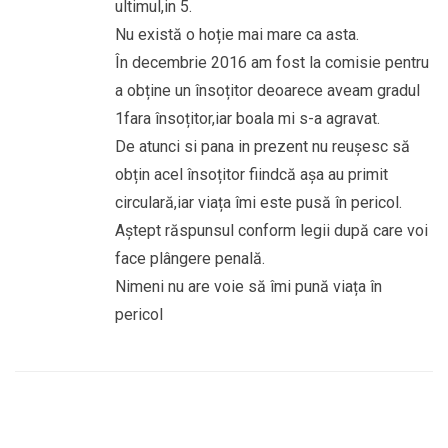
ultimul,in 5.
Nu există o hoție mai mare ca asta.
În decembrie 2016 am fost la comisie pentru
a obține un însoțitor deoarece aveam gradul
1fara însoțitor,iar boala mi s-a agravat.
De atunci si pana in prezent nu reușesc să
obțin acel însoțitor fiindcă așa au primit
circulară,iar viața îmi este pusă în pericol.
Aștept răspunsul conform legii după care voi
face plângere penală.
Nimeni nu are voie să îmi pună viața în
pericol