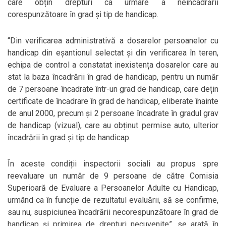
care obțin drepturi ca urmare a neîncadrării
corespunzătoare în grad și tip de handicap.
“Din verificarea administrativă a dosarelor persoanelor cu
handicap din eșantionul selectat și din verificarea în teren,
echipa de control a constatat inexistența dosarelor care au
stat la baza încadrării în grad de handicap, pentru un număr
de 7 persoane încadrate într-un grad de handicap, care dețin
certificate de încadrare în grad de handicap, eliberate înainte
de anul 2000, precum și 2 persoane încadrate în gradul grav
de handicap (vizual), care au obținut permise auto, ulterior
încadrării în grad și tip de handicap.
În aceste condiții inspectorii sociali au propus spre
reevaluare un număr de 9 persoane de către Comisia
Superioară de Evaluare a Persoanelor Adulte cu Handicap,
urmând ca în funcție de rezultatul evaluării, să se confirme,
sau nu, suspiciunea încadrării necorespunzătoare în grad de
handicap și primirea de drepturi necuvenite”, se arată în