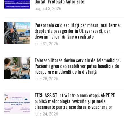
Unități Protejate Autorizate
august 3, 2026
Persoanele cu dizabilități cer măsuri mai ferme:
drepturile pasagerilor în UE avansează, dar
discriminarea rămâne o realitate
iulie 31, 2026
Telereabilitarea devine serviciu de telemedicină:
Pacienții greu deplasabili vor putea beneficia de
recuperare medicală de la distanță
iulie 28, 2026
TECH ASSIST intră într-o nouă etapă: ANPDPD
publică metodologia revizuită și primele
clasamente pentru acordarea e-voucherelor
iulie 24, 2026