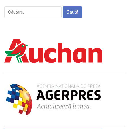
Caută
după: