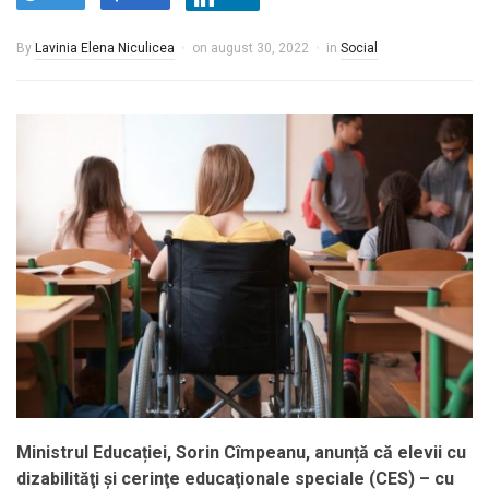
By
Lavinia Elena Niculicea
on
august 30, 2022
in
Social
Ministrul Educației, Sorin Cîmpeanu, anunță că elevii cu
dizabilităţi şi cerinţe educaţionale speciale (CES) – cu