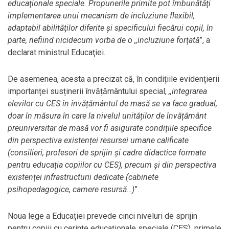
educaţionale speciale. Propunerile primite pot îmbunătăţi
implementarea unui mecanism de incluziune flexibil,
adaptabil abilităţilor diferite şi specificului fiecărui copil, în
parte, nefiind nicidecum vorba de o ,,incluziune forţată
”, a
declarat ministrul Educaţiei.
De asemenea, acesta a precizat că, în condițiile evidențierii
importanței susținerii învățământului special,
,,
integrarea
elevilor cu CES în învățământul de masă se va face gradual,
doar în măsura în care la nivelul unităților de învățământ
preuniversitar de masă vor fi asigurate condițiile specifice
din perspectiva existenței resursei umane calificate
(consilieri, profesori de sprijin și cadre didactice formate
pentru educația copiilor cu CES), precum și din perspectiva
existenței infrastructurii dedicate (cabinete
psihopedagogice, camere resursă…)
”.
Noua lege a Educației prevede cinci niveluri de sprijin
pentru copiii cu cerințe educaționale speciale (CES), primele