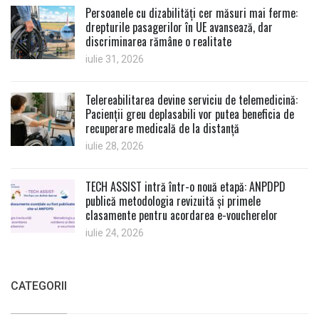
Persoanele cu dizabilități cer măsuri mai ferme:
drepturile pasagerilor în UE avansează, dar
discriminarea rămâne o realitate
iulie 31, 2026
Telereabilitarea devine serviciu de telemedicină:
Pacienții greu deplasabili vor putea beneficia de
recuperare medicală de la distanță
iulie 28, 2026
TECH ASSIST intră într-o nouă etapă: ANPDPD
publică metodologia revizuită și primele
clasamente pentru acordarea e-voucherelor
iulie 24, 2026
CATEGORII