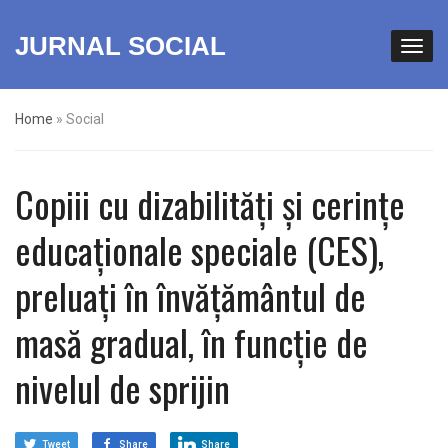
JURNAL SOCIAL
Home
»
Social
Copiii cu dizabilităţi şi cerinţe
educaţionale speciale (CES),
preluaţi în învăţământul de
masă gradual, în funcție de
nivelul de sprijin
Tweet
Share
Share