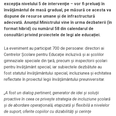
excepţia nivelului 5 de intervenţie – vor fi preluaţi în
învăţământul de masă gradual, pe măsură ce acesta va
dispune de resurse umane şi de infrastructură
adecvată. Anunțul Ministrului vine în urma dezbaterii (în
format hibrid) cu numărul 58 din calendarul de
consultări privind proiectele de legi ale educației.
La eveniment au participat 700 de persoane: directori ai
Centrelor Şcolare pentru Educaţie incluzivă şi ai şcolilor
gimnaziale speciale din ţară, precum şi inspectorii şcolari
pentru învăţământ special, iar subiectele dezbătute au
fost statutul învăţământului special, incluziunea şi echitatea
reflectate în proiectul legii învăţământului preuniversitar.
„A fost un dialog pertinent, generator de idei şi soluţii
proactive în ceea ce priveşte strategia de incluziune şcolară
şi de abordare operaţională, etapizată şi flexibilă a nivelelor
de suport, oferite copiilor cu dizabilităţi şi cerinţe