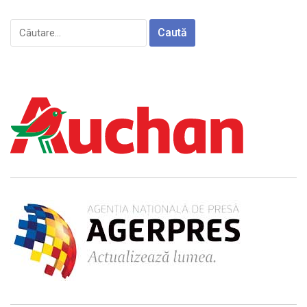
Caută
după: