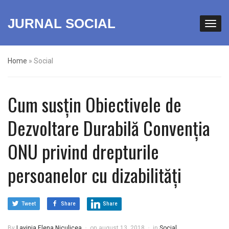
JURNAL SOCIAL
Home
»
Social
Cum susțin Obiectivele de
Dezvoltare Durabilă Convenția
ONU privind drepturile
persoanelor cu dizabilități
Tweet
Share
Share
By
Lavinia Elena Niculicea
on
august 13, 2018
in
Social