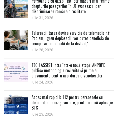
Persoanele cu dizabilități cer măsuri mai ferme:
drepturile pasagerilor în UE avansează, dar
discriminarea rămâne o realitate
iulie 31, 2026
Telereabilitarea devine serviciu de telemedicină:
Pacienții greu deplasabili vor putea beneficia de
recuperare medicală de la distanță
iulie 28, 2026
TECH ASSIST intră într-o nouă etapă: ANPDPD
publică metodologia revizuită și primele
clasamente pentru acordarea e-voucherelor
iulie 24, 2026
Acces mai rapid la 112 pentru persoanele cu
deficiențe de auz și vorbire, printr-o nouă aplicație
STS
iulie 23, 2026