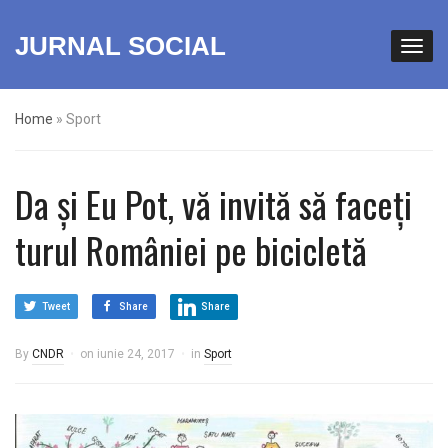
JURNAL SOCIAL
Home
»
Sport
Da și Eu Pot, vă invită să faceți
turul României pe bicicletă
Tweet
Share
Share
By
CNDR
on
iunie 24, 2017
in
Sport