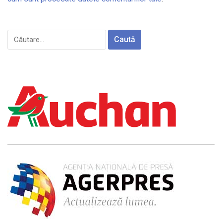
Caută
după: