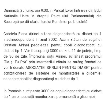
Duminică, 25 iunie, ora 9:00, în Parcul Izvor (intrarea din Bdul
Națiunile Unite în dreptul Palatulului Parlamentului) din
București se dă startul turului României pe bicicletă.
Gabriela-Elena Airinei a fost diagnosticată cu diabet tip 1
insulinodependent în anul 2002. Acum alături de soțul ei
Cristian Airinei pedalează pentru copii diagnosticați cu
diabet tip 1. Vor fi acoperiți 3000 de km, 21 de județe, timp
de 30 de zile. Împreună, soții Airinei, au lansat programul
“Da și Eu Pot” prin intermediul căruia se strâng fonduri ce
vor fi donate ASOCIAȚIEI SPRIJIN PENTRU DIABET pentru
achiziționarea de sisteme de monitorizare a glicemiei
necesare copiilor diagnosticați cu diabet tip 1.
În România sunt peste 3000 de copii diagnosticați cu diabet
tip 1 care necesită monitorizare permanentă a glicemiei.