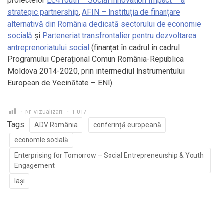
proiectelor
EU4Youth – Social Innovation Impact – a
strategic partnership
,
AFIN – Instituția de finanțare
alternativă din România dedicată sectorului de economie
socială
și
Parteneriat transfrontalier pentru dezvoltarea
antreprenoriatului social
(finanțat în cadrul în cadrul
Programului Operațional Comun România-Republica
Moldova 2014-2020, prin intermediul Instrumentului
European de Vecinătate – ENI).
Nr. Vizualizari:
1.017
Tags:
ADV România
conferință europeană
economie socială
Enterprising for Tomorrow – Social Entrepreneurship & Youth
Engagement
Iași