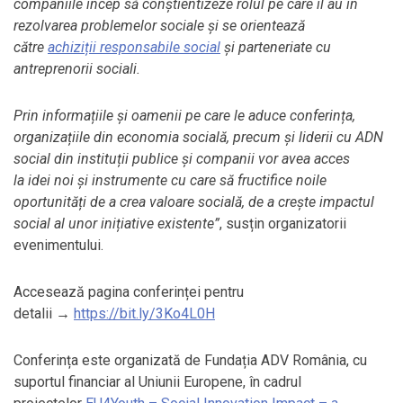
companiile încep să conștientizeze rolul pe care îl au în
rezolvarea problemelor sociale și se orientează
către
achiziții responsabile social
și parteneriate cu
antreprenorii sociali.
Prin informațiile și oamenii pe care le aduce conferința,
organizațiile din economia socială, precum și liderii cu ADN
social din instituții publice și companii vor avea acces
la idei noi și instrumente cu care să fructifice noile
oportunități de a crea valoare socială, de a crește impactul
social al unor inițiative existente
”
, susțin organizatorii
evenimentului.
Accesează pagina conferinței pentru
detalii
→
https://bit.ly/3Ko4L0H
Conferința este organizată de Fundația ADV România, cu
suportul financiar al Uniunii Europene, în cadrul