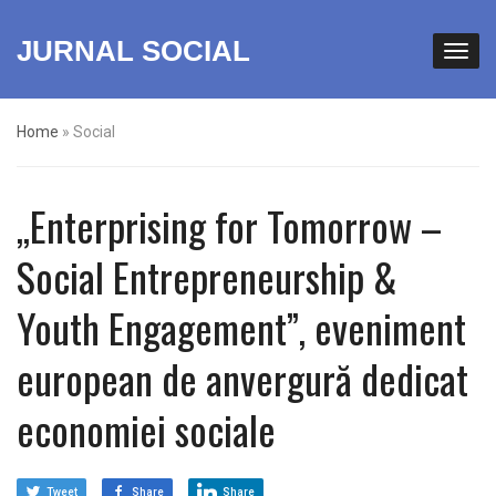
JURNAL SOCIAL
Home
»
Social
,,Enterprising for Tomorrow –
Social Entrepreneurship &
Youth Engagement”, eveniment
european de anvergură dedicat
economiei sociale
Tweet
Share
Share