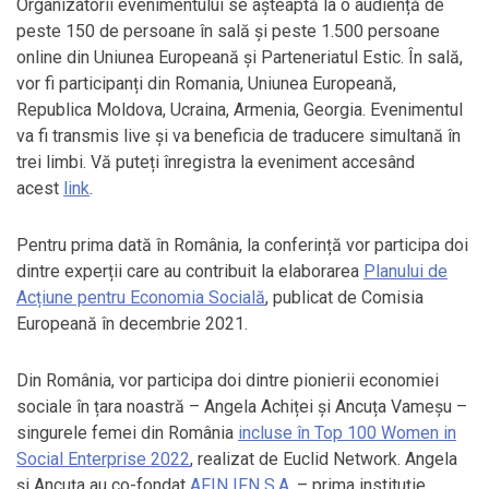
Organizatorii evenimentului se așteaptă la o audiență de
peste 150 de persoane în sală și peste 1.500 persoane
online din Uniunea Europeană și Parteneriatul Estic. În sală,
vor fi participanți din Romania, Uniunea Europeană,
Republica Moldova, Ucraina, Armenia, Georgia. Evenimentul
va fi transmis live și va beneficia de traducere simultană în
trei limbi. Vă puteți înregistra la eveniment accesând
acest
link
.
Pentru prima dată în România, la conferință vor participa doi
dintre experții care au contribuit la elaborarea
Planului de
Acțiune pentru Economia Socială
, publicat de Comisia
Europeană în decembrie 2021.
Din România, vor participa doi dintre pionierii economiei
sociale în țara noastră – Angela Achiței și Ancuța Vameșu –
singurele femei din România
incluse în Top 100 Women in
Social Enterprise 2022
, realizat de Euclid Network. Angela
și Ancuța au co-fondat
AFIN IFN S.A.
– prima instituție