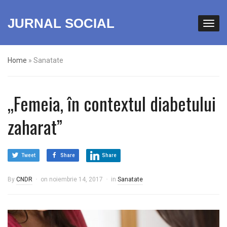
JURNAL SOCIAL
Home
»
Sanatate
„Femeia, în contextul diabetului
zaharat”
Tweet
Share
Share
By
CNDR
on
noiembrie 14, 2017
in
Sanatate