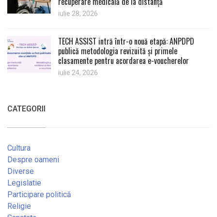
recuperare medicală de la distanță
iulie 28, 2026
TECH ASSIST intră într-o nouă etapă: ANPDPD
publică metodologia revizuită și primele
clasamente pentru acordarea e-voucherelor
iulie 24, 2026
CATEGORII
Cultura
Despre oameni
Diverse
Legislatie
Participare politică
Religie