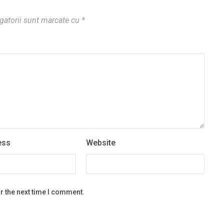
gatorii sunt marcate cu
*
ess
Website
r the next time I comment.