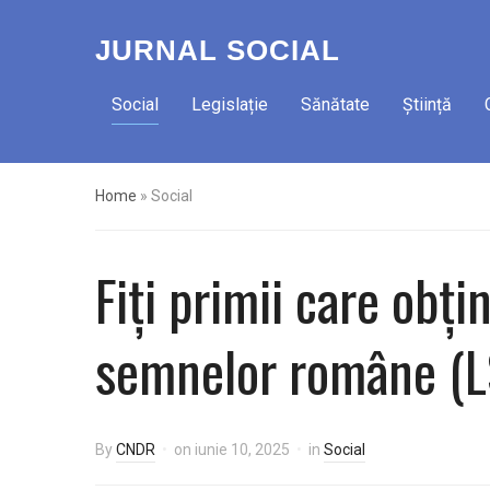
JURNAL SOCIAL
Social
Legislație
Sănătate
Știință
Home
»
Social
Fiți primii care obți
semnelor române (L
By
CNDR
on
iunie 10, 2025
in
Social