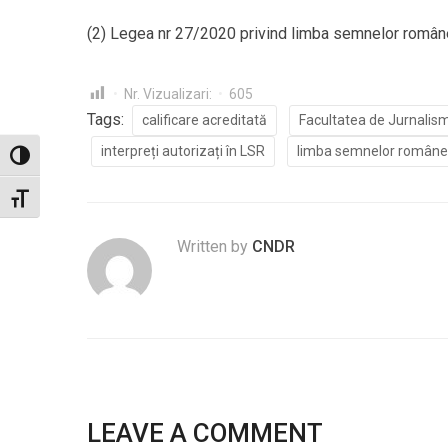
(2) Legea nr 27/2020 privind limba semnelor român
Nr. Vizualizari:
605
Tags:
calificare acreditată
Facultatea de Jurnalism 
interpreți autorizați în LSR
limba semnelor române
Toggle High Contrast
Toggle Font size
Written by
CNDR
LEAVE A COMMENT