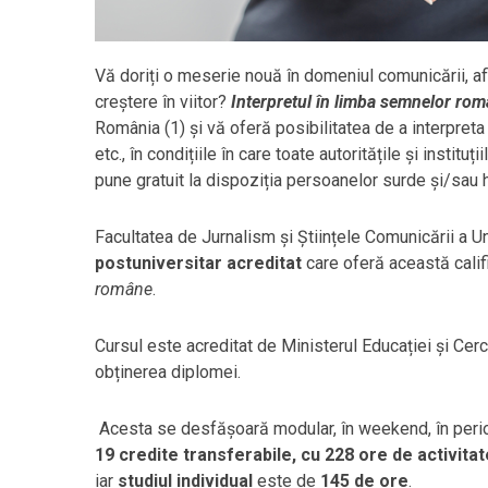
Vă doriți o meserie nouă în domeniul comunicării, afl
creștere în viitor?
Interpretul în limba semnelor ro
România (1) și vă oferă posibilitatea de a interpreta î
etc., în condițiile în care toate autoritățile și instituț
pune gratuit la dispoziția persoanelor surde și/sau h
Facultatea de Jurnalism și Științele Comunicării a U
postuniversitar acreditat
care oferă această calif
române
.
Cursul este acreditat de Ministerul Educației și Cerc
obținerea diplomei.
Acesta se desfășoară modular, în weekend, în per
19 credite transferabile, cu 228 ore de activitat
iar
studiul individual
este de
145 de ore
.