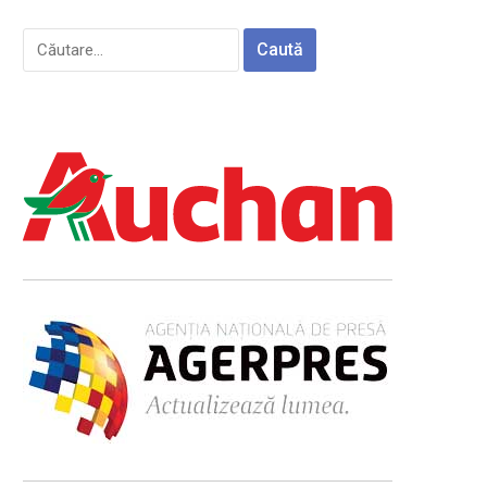
Caută
după: