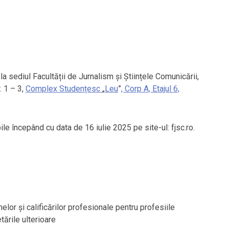
e
la sediul Facultății de Jurnalism și Științele Comunicării,
. 1 – 3,
Complex Studențesc
„
Leu
”
, Corp A, Etajul 6,
le începând cu data de 16 iulie 2025 pe site-ul: fjsc.ro.
lor și calificărilor profesionale pentru profesiile
ările ulterioare