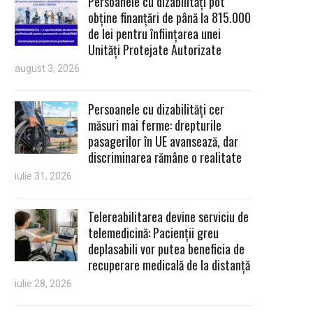
Persoanele cu dizabilități pot
obține finanțări de până la 815.000
de lei pentru înființarea unei
Unități Protejate Autorizate
august 3, 2026
Persoanele cu dizabilități cer
măsuri mai ferme: drepturile
pasagerilor în UE avansează, dar
discriminarea rămâne o realitate
iulie 31, 2026
Telereabilitarea devine serviciu de
telemedicină: Pacienții greu
deplasabili vor putea beneficia de
recuperare medicală de la distanță
iulie 28, 2026