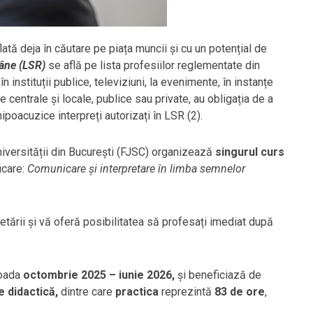
ată deja în căutare pe piața muncii și cu un potențial de
mâne (LSR)
se află pe lista profesiilor reglementate din
n instituții publice, televiziuni, la evenimente, în instanțe
iile centrale și locale, publice sau private, au obligația de a
ipoacuzice interpreți autorizați în LSR (2).
niversității din București (FJSC) organizează
singurul curs
icare:
Comunicare și interpretare în limba semnelor
etării și vă oferă posibilitatea să profesați imediat după
ioada
octombrie 2025 – iunie 2026,
și beneficiază de
e didactică,
dintre care
practica
reprezintă
83 de ore
,