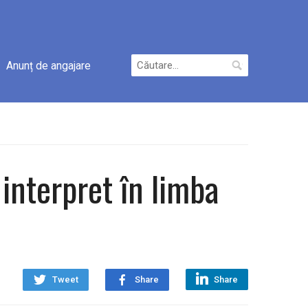
Caută
Anunț de angajare
după:
 interpret în limba
Tweet
Share
Share