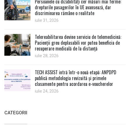
Persoanele cu dizabilități cer măsuri mai ferme:
drepturile pasagerilor în UE avansează, dar
discriminarea rămâne o realitate
iulie 31, 2026
Telereabilitarea devine serviciu de telemedicină:
Pacienții greu deplasabili vor putea beneficia de
recuperare medicală de la distanță
iulie 28, 2026
TECH ASSIST intră într-o nouă etapă: ANPDPD
publică metodologia revizuită și primele
clasamente pentru acordarea e-voucherelor
iulie 24, 2026
CATEGORII