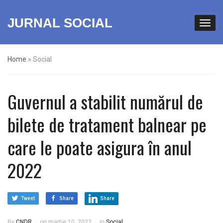
JURNAL SOCIAL
Home
»
Social
Guvernul a stabilit numărul de
bilete de tratament balnear pe
care le poate asigura în anul
2022
Tweet
Share
Share
By
CNDR
on
martie 10, 2022
in
Social