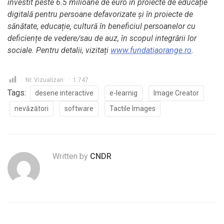
investit peste 6.5 milioane de euro în proiecte de educație
digitală pentru persoane defavorizate şi în proiecte de
sănătate, educație, cultură în beneficiul persoanelor cu
deficiențe de vedere/sau de auz, în scopul integrării lor
sociale. Pentru detalii, vizitați
www.fundatiaorange.ro
.
Nr. Vizualizari:
1.747
Tags:
desene interactive
e-learnig
Image Creator
nevăzători
software
Tactile Images
Written by
CNDR