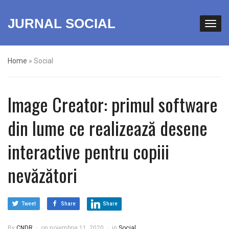
JURNAL SOCIAL
Home
»
Social
Image Creator: primul software
din lume ce realizează desene
interactive pentru copiii
nevăzători
Tweet
Share
Share
By
CNDR
on
noiembrie 11, 2020
in
Social