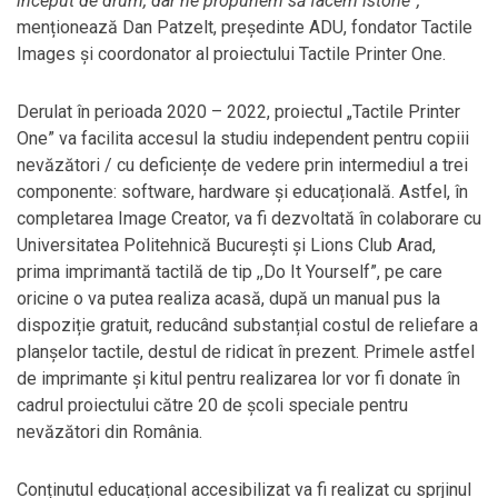
început de drum, dar ne propunem să facem istorie”,
menționează Dan Patzelt, președinte ADU, fondator Tactile
Images și coordonator al proiectului Tactile Printer One.
Derulat în perioada 2020 – 2022, proiectul „Tactile Printer
One” va facilita accesul la studiu independent pentru copiii
nevăzători / cu deficiențe de vedere prin intermediul a trei
componente: software, hardware și educațională. Astfel, în
completarea Image Creator, va fi dezvoltată în colaborare cu
Universitatea Politehnică Bucureşti și Lions Club Arad,
prima imprimantă tactilă de tip ,,Do It Yourself”, pe care
oricine o va putea realiza acasă, după un manual pus la
dispoziție gratuit, reducând substanțial costul de reliefare a
planșelor tactile, destul de ridicat în prezent. Primele astfel
de imprimante şi kitul pentru realizarea lor vor fi donate în
cadrul proiectului către 20 de şcoli speciale pentru
nevăzători din România.
Conținutul educațional accesibilizat va fi realizat cu sprjinul