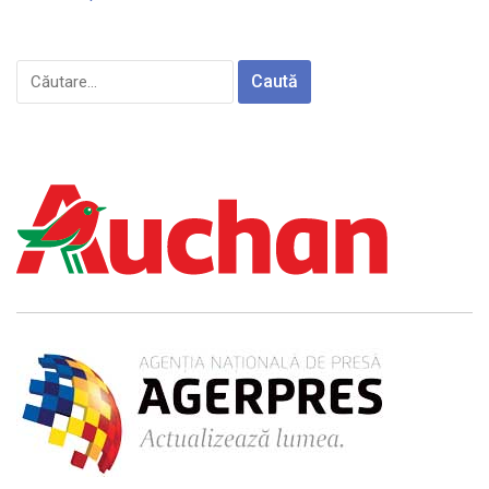
Caută
după: