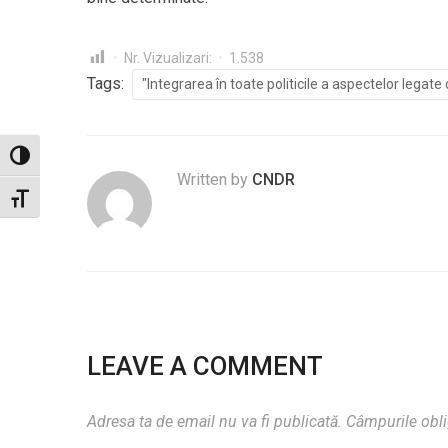
Nr. Vizualizari:
1.538
Tags:
"Integrarea în toate politicile a aspectelor lega
Toggle High Contrast
Written by
CNDR
Toggle Font size
LEAVE A COMMENT
Adresa ta de email nu va fi publicată.
Câmpurile obli