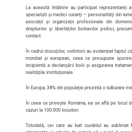
La această întâlnire au participat reprezentanți a
specialiști și medici curanți — personalități din lu
asociații și organizații profesionale din domeni
drepturilor și libertăților bolnavilor psihici, prec
contact.
În cadrul discuțiilor, vorbitorii au evidențiat faptul 
mondial și european, ceea ce presupune sporirea 
incipientă a declanșării bolii și asigurarea tratame
realitățile instituționale.
În Europa, 38% din populație prezintă o tulburare min
În ceea ce privește România, ea se află pe locul do
cazuri la 100.000 locuitori.
Totodată, cei care au luat cuvântul au subliniat 