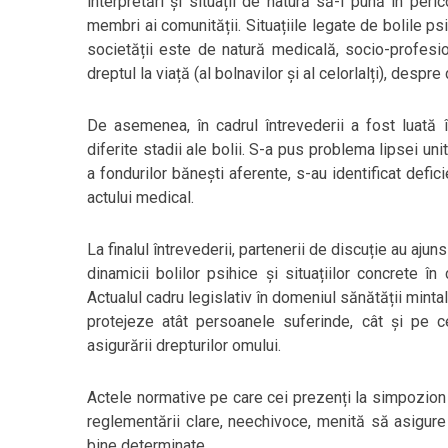
interpretări și situații de natură să-i pună în peri
membri ai comunității. Situațiile legate de bolile p
societății este de natură medicală, socio-profesi
dreptul la viață (al bolnavilor și al celorlalți), despre
De asemenea, în cadrul întrevederii a fost luată în 
diferite stadii ale bolii. S-a pus problema lipsei uni
a fondurilor bănești aferente, s-au identificat defic
actului medical.
La finalul întrevederii, partenerii de discuție au a
dinamicii bolilor psihice și situațiilor concrete î
Actualul cadru legislativ în domeniul sănătății mint
protejeze atât persoanele suferinde, cât și pe 
asigurării drepturilor omului.
Actele normative pe care cei prezenți la simpozion
reglementării clare, neechivoce, menită să asigure s
bine determinate.