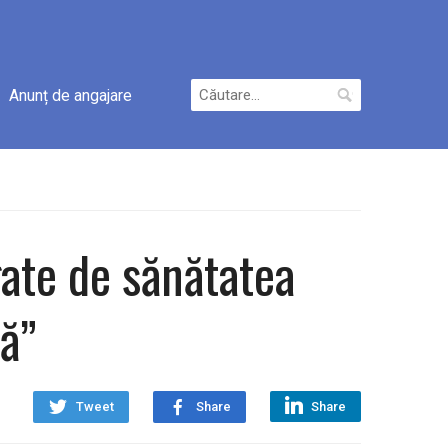
Caută
Anunț de angajare
după:
egate de sănătatea
că”
Tweet
Share
Share