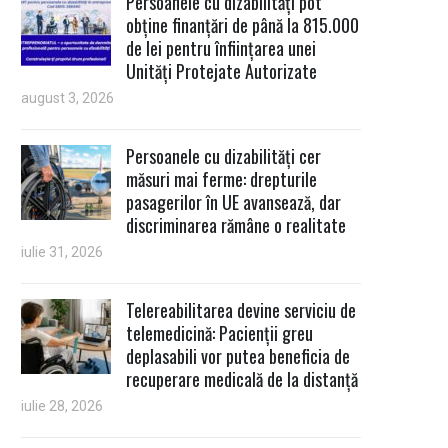
Persoanele cu dizabilități pot
obține finanțări de până la 815.000
de lei pentru înființarea unei
Unități Protejate Autorizate
august 3, 2026
Persoanele cu dizabilități cer
măsuri mai ferme: drepturile
pasagerilor în UE avansează, dar
discriminarea rămâne o realitate
iulie 31, 2026
Telereabilitarea devine serviciu de
telemedicină: Pacienții greu
deplasabili vor putea beneficia de
recuperare medicală de la distanță
iulie 28, 2026