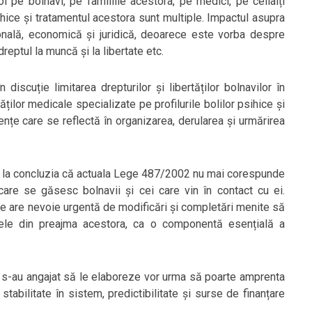
col pe bolnavi, pe familiile acestora, pe medici, pe ceilalți
sihice și tratamentul acestora sunt multiple. Impactul asupra
onală, economică și juridică, deoarece este vorba despre
 dreptul la muncă și la libertate etc.
discuție limitarea drepturilor și libertăților bolnavilor în
tăților medicale specializate pe profilurile bolilor psihice și
iențe care se reflectă în organizarea, derularea și urmărirea
juns la concluzia că actuala Lege 487/2002 nu mai corespunde
n care se găsesc bolnavii și cei care vin în contact cu ei.
ale are nevoie urgentă de modificări și completări menite să
cele din preajma acestora, ca o componentă esențială a
 s-au angajat să le elaboreze vor urma să poarte amprenta
tabilitate în sistem, predictibilitate și surse de finanțare