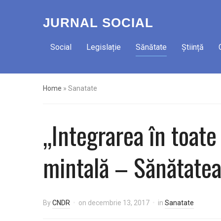
JURNAL SOCIAL
Social
Legislație
Sănătate
Știință
Home
»
Sanatate
„Integrarea în toate
mintală – Sănătatea
By
CNDR
on
decembrie 13, 2017
in
Sanatate