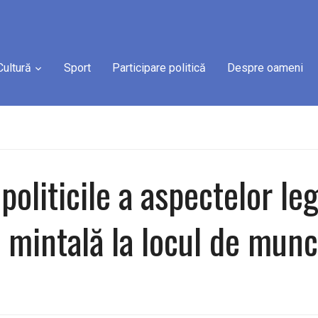
Cultură
Sport
Participare politică
Despre oameni
 politicile a aspectelor l
 mintală la locul de mun