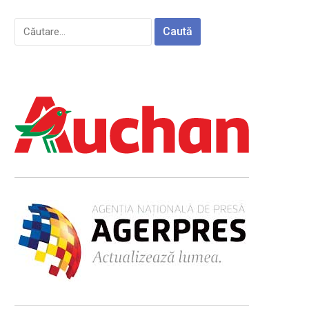
Caută
după: