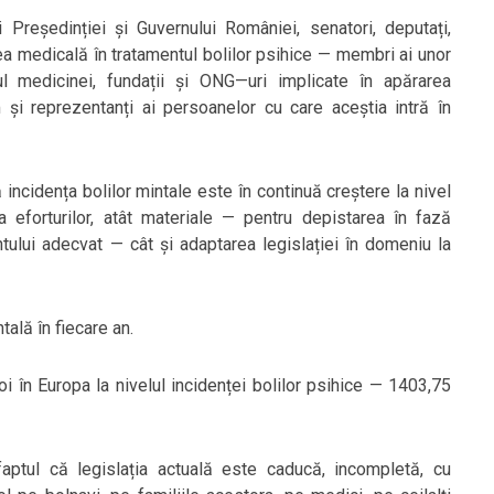
i Președinției și Guvernului României, senatori, deputați,
mea medicală în tratamentul bolilor psihice — membri ai unor
ul medicinei, fundații și ONG—uri implicate în apărarea
um și reprezentanți ai persoanelor cu care aceștia intră în
că incidența bolilor mintale este în continuă creștere la nivel
eforturilor, atât materiale — pentru depistarea în fază
ntului adecvat — cât și adaptarea legislației în domeniu la
tală în fiecare an.
i în Europa la nivelul incidenței bolilor psihice — 1403,75
faptul că legislația actuală este caducă, incompletă, cu