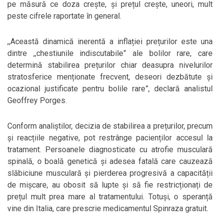
pe măsură ce doza crește, și prețul crește, uneori, mult
peste cifrele raportate în general.
,,Această dinamică inerentă a inflației prețurilor este una
dintre ,,chestiunile indiscutabile” ale bolilor rare, care
determină stabilirea prețurilor chiar deasupra nivelurilor
stratosferice menționate frecvent, deseori dezbătute și
ocazional justificate pentru bolile rare”, declară analistul
Geoffrey Porges.
Conform analiștilor, decizia de stabilirea a prețurilor, precum
și reacțiile negative, pot restrânge pacienților accesul la
tratament. Persoanele diagnosticate cu atrofie musculară
spinală, o boală genetică și adesea fatală care cauzează
slăbiciune musculară și pierderea progresivă a capacității
de mișcare, au obosit să lupte și să fie restricționați de
prețul mult prea mare al tratamentului. Totuși, o speranță
vine din Italia, care prescrie medicamentul Spinraza gratuit.