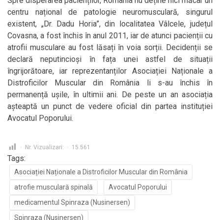
Spre disperarea pacienților, România nu deține nici măcar un
centru național de patologie neuromusculară, singurul
existent, „Dr. Dadu Horia”, din localitatea Vâlcele, județul
Covasna, a fost închis în anul 2011, iar de atunci pacienții cu
atrofii musculare au fost lăsați în voia sorții. Decidenții se
declară neputincioși în fața unei astfel de situații
îngrijorătoare, iar reprezentanților Asociației Naționale a
Distroficilor Muscular din România li s-au închis în
permanență ușile, în ultimii ani. De peste un an asociația
așteaptă un punct de vedere oficial din partea instituției
Avocatul Poporului.
Nr. Vizualizari:
15.561
Tags:
Asociației Naționale a Distroficilor Muscular din România
atrofie musculară spinală
Avocatul Poporului
medicamentul Spinraza (Nusinersen)
Spinraza (Nusinersen)