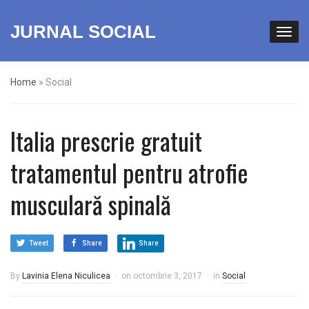
JURNAL SOCIAL
Home
»
Social
Italia prescrie gratuit
tratamentul pentru atrofie
musculară spinală
Tweet
Share
Share
By
Lavinia Elena Niculicea
on
octombrie 3, 2017
in
Social