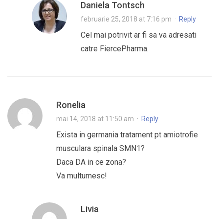
Daniela Tontsch
februarie 25, 2018 at 7:16 pm
·
Reply
Cel mai potrivit ar fi sa va adresati
catre FiercePharma.
Ronelia
mai 14, 2018 at 11:50 am
·
Reply
Exista in germania tratament pt amiotrofie
musculara spinala SMN1?
Daca DA in ce zona?
Va multumesc!
Livia