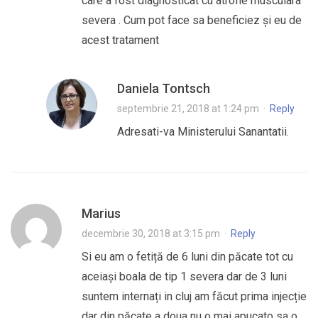
care a fost diagnosticat cu atrofie musculara
severa . Cum pot face sa beneficiez și eu de
acest tratament
Daniela Tontsch
septembrie 21, 2018 at 1:24 pm
·
Reply
Adresati-va Ministerului Sanantatii.
Marius
decembrie 30, 2018 at 3:15 pm
·
Reply
Si eu am o fetiță de 6 luni din păcate tot cu
aceiași boala de tip 1 severa dar de 3 luni
suntem internați in cluj am făcut prima injecție
dar din păcate a doua nu o mai apucato sa o