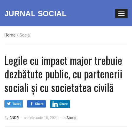
JURNAL SOCIAL
Home
»
Social
Legile cu impact major trebuie
dezbătute public, cu partenerii
sociali și cu societatea civilă
Tweet
Share
Share
By
CNDR
on
februarie 18, 2021
in
Social