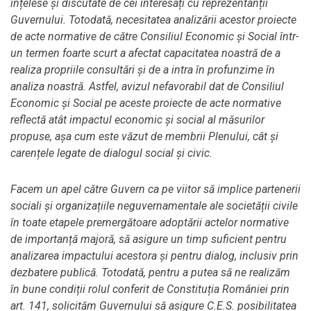
înțelese și discutate de cei interesați cu reprezentanții
Guvernului. Totodată, necesitatea analizării acestor proiecte
de acte normative de către Consiliul Economic și Social într-
un termen foarte scurt a afectat capacitatea noastră de a
realiza propriile consultări și de a intra în profunzime în
analiza noastră. Astfel, avizul nefavorabil dat de Consiliul
Economic și Social pe aceste proiecte de acte normative
reflectă atât impactul economic și social al măsurilor
propuse, așa cum este văzut de membrii Plenului, cât și
carențele legate de dialogul social și civic.
Facem un apel către Guvern ca pe viitor să implice partenerii
sociali și organizațiile neguvernamentale ale societății civile
în toate etapele premergătoare adoptării actelor normative
de importanță majoră, să asigure un timp suficient pentru
analizarea impactului acestora și pentru dialog, inclusiv prin
dezbatere publică. Totodată, pentru a putea să ne realizăm
în bune condiții rolul conferit de Constituția României prin
art. 141, solicităm Guvernului să asigure C.E.S. posibilitatea