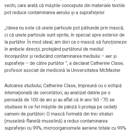
vechi, care arată că măștile concepute din materiale textile
pot reduce contaminarea aerului și a suprafețelor.
,,Ideea nu este că unele particule pot pătrunde prin mască,
ci că unele particule sunt oprite, în special spre exterior de
la purtător. În mod ideal, am dori ca o mască să funcționeze
în ambele direcții, protejând purtătorul de mediul
înconjurător și reducând contaminarea mediului – aer și
suprafețe – de către purtător ”, a declarat Catherine Clase,
profesor asociat de medicină la Universitatea McMaster.
Autoarea studiului, Catherine Clase, împreună cu o echipă
internațională de cercetători, au analizat datele pe o
perioadă de 100 de ani și au aflat că în anii ’60 -’70 se
studiase în ce fel măștile de pânză îi proteja pe ceilalți
oameni de purtători. O mască formată din trei straturi
(muselină-flanelă-muselină) a redus contaminarea
suprafeței cu 99%, microorganismele aeriene totale cu 99%.