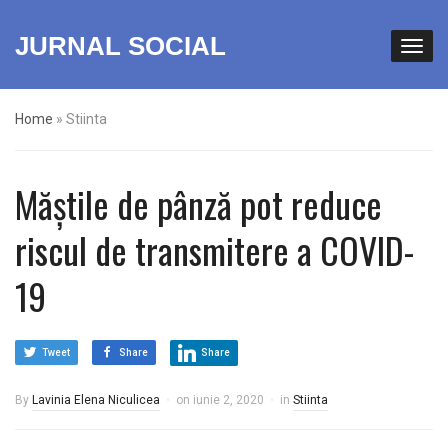
JURNAL SOCIAL
Home
»
Stiinta
Măștile de pânză pot reduce
riscul de transmitere a COVID-
19
Tweet
Share
Share
By
Lavinia Elena Niculicea
on
iunie 2, 2020
in
Stiinta