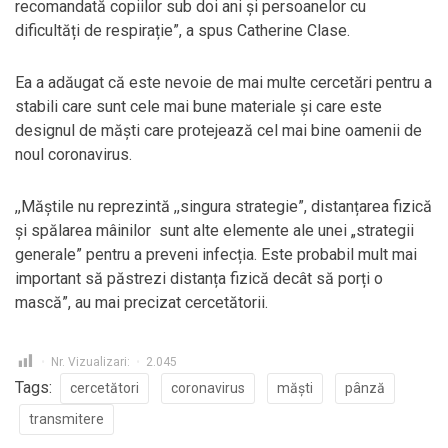
recomandată copiilor sub doi ani și persoanelor cu
dificultăți de respirație”, a spus Catherine Clase.
Ea a adăugat că este nevoie de mai multe cercetări pentru a
stabili care sunt cele mai bune materiale și care este
designul de măști care protejează cel mai bine oamenii de
noul coronavirus.
,,Măștile nu reprezintă ,,singura strategie”, distanțarea fizică
și spălarea mâinilor sunt alte elemente ale unei „strategii
generale” pentru a preveni infecția. Este probabil mult mai
important să păstrezi distanța fizică decât să porți o
mască”, au mai precizat cercetătorii.
Nr. Vizualizari:
2.045
Tags:
cercetători
coronavirus
măști
pânză
transmitere