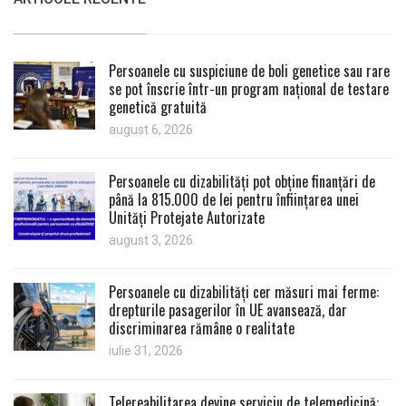
Persoanele cu suspiciune de boli genetice sau rare
se pot înscrie într-un program național de testare
genetică gratuită
august 6, 2026
Persoanele cu dizabilități pot obține finanțări de
până la 815.000 de lei pentru înființarea unei
Unități Protejate Autorizate
august 3, 2026
Persoanele cu dizabilități cer măsuri mai ferme:
drepturile pasagerilor în UE avansează, dar
discriminarea rămâne o realitate
iulie 31, 2026
Telereabilitarea devine serviciu de telemedicină: