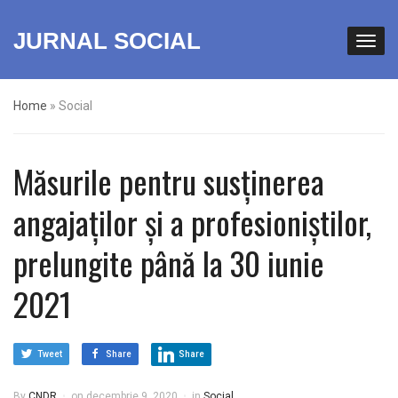
JURNAL SOCIAL
Home
»
Social
Măsurile pentru susținerea
angajaților și a profesioniștilor,
prelungite până la 30 iunie
2021
Tweet
Share
Share
By
CNDR
on
decembrie 9, 2020
in
Social