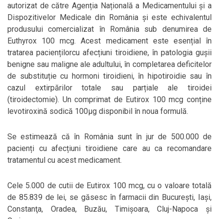
autorizat de către Agenția Națională a Medicamentului și a
Dispozitivelor Medicale din România și este echivalentul
produsului comercializat în România sub denumirea de
Euthyrox 100 mcg. Acest medicament este esențial în
tratarea paciențilorcu afecțiuni tiroidiene, în patologia gușii
benigne sau maligne ale adultului, în completarea deficitelor
de substituție cu hormoni tiroidieni, în hipotiroidie sau în
cazul extirpărilor totale sau parțiale ale tiroidei
(tiroidectomie). Un comprimat de Eutirox 100 mcg conține
levotiroxină sodică 100μg disponibil în noua formulă.
Se estimează că în România sunt în jur de 500.000 de
pacienți cu afecțiuni tiroidiene care au ca recomandare
tratamentul cu acest medicament.
Cele 5.000 de cutii de Eutirox 100 mcg, cu o valoare totală
de 85.839 de lei, se găsesc în farmacii din Bucureşti, Iaşi,
Constanţa, Oradea, Buzău, Timişoara, Cluj-Napoca şi