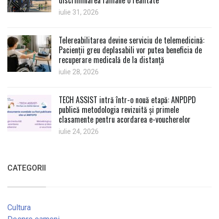
discriminarea rămâne o realitate
iulie 31, 2026
Telereabilitarea devine serviciu de telemedicină:
Pacienții greu deplasabili vor putea beneficia de
recuperare medicală de la distanță
iulie 28, 2026
TECH ASSIST intră într-o nouă etapă: ANPDPD
publică metodologia revizuită și primele
clasamente pentru acordarea e-voucherelor
iulie 24, 2026
CATEGORII
Cultura