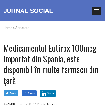
JURNAL SOCIAL
Home
»
Sanatate
Medicamentul Eutirox 100mcg,
importat din Spania, este
disponibil în multe farmacii din
țară
Tweet
Share
Share
By
CNDR
on
mai 21, 2020
in
Sanatate