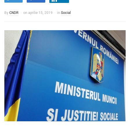
By
CNDR
on
aprilie 15, 2019
in
Social