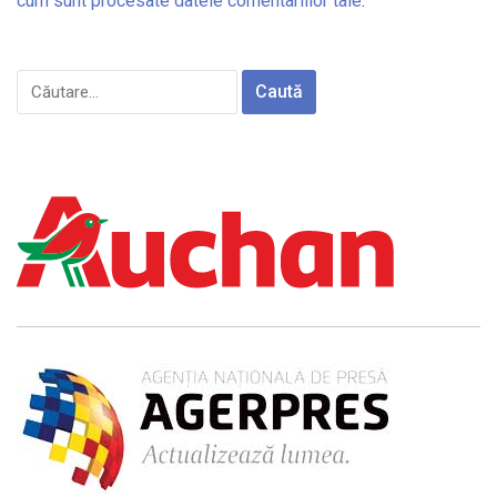
cum sunt procesate datele comentariilor tale
.
Caută
după: