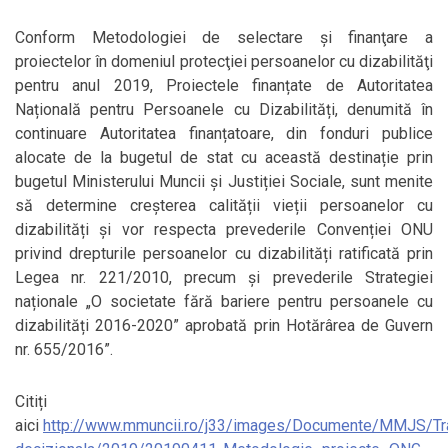
Conform Metodologiei de selectare şi finanţare a
proiectelor în domeniul protecţiei persoanelor cu dizabilităţi
pentru anul 2019, Proiectele finanțate de Autoritatea
Națională pentru Persoanele cu Dizabilități, denumită în
continuare Autoritatea finanțatoare, din fonduri publice
alocate de la bugetul de stat cu această destinație prin
bugetul Ministerului Muncii și Justiției Sociale, sunt menite
să determine creșterea calității vieții persoanelor cu
dizabilități și vor respecta prevederile Convenției ONU
privind drepturile persoanelor cu dizabilități ratificată prin
Legea nr. 221/2010, precum și prevederile Strategiei
naționale „O societate fără bariere pentru persoanele cu
dizabilități 2016-2020” aprobată prin Hotărârea de Guvern
nr. 655/2016”.
Citiți
aici
http://www.mmuncii.ro/j33/images/Documente/MMJS/Tr