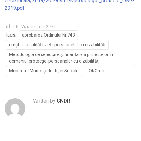
decizionala/2019/20190411-Metodologie_proiecte_ONG-
2019.pdf
Nr. Vizualizari:
2.789
Tags:
aprobarea Ordinului Nr.743
creșterea calității vieții persoanelor cu dizabilități
Metodologia de selectare şi finanţare a proiectelor în
domeniul protecţiei persoanelor cu dizabilităţi
Ministerul Muncii și Justiției Sociale
ONG-uri
Written by
CNDR