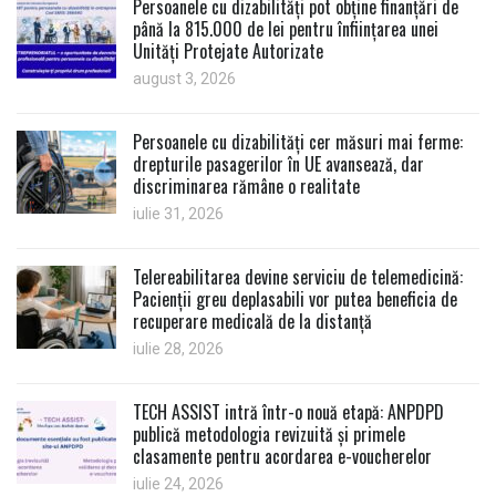
Persoanele cu dizabilități pot obține finanțări de
până la 815.000 de lei pentru înființarea unei
Unități Protejate Autorizate
august 3, 2026
Persoanele cu dizabilități cer măsuri mai ferme:
drepturile pasagerilor în UE avansează, dar
discriminarea rămâne o realitate
iulie 31, 2026
Telereabilitarea devine serviciu de telemedicină:
Pacienții greu deplasabili vor putea beneficia de
recuperare medicală de la distanță
iulie 28, 2026
TECH ASSIST intră într-o nouă etapă: ANPDPD
publică metodologia revizuită și primele
clasamente pentru acordarea e-voucherelor
iulie 24, 2026