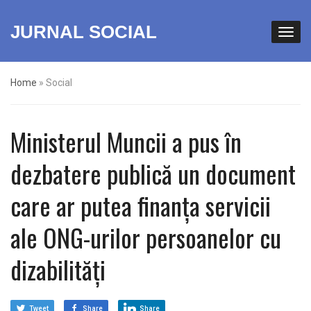
JURNAL SOCIAL
Home
»
Social
Ministerul Muncii a pus în
dezbatere publică un document
care ar putea finanța servicii
ale ONG-urilor persoanelor cu
dizabilități
Tweet
Share
Share