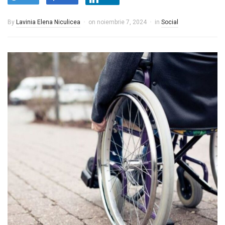
By
Lavinia Elena Niculicea
on
noiembrie 7, 2024
in
Social