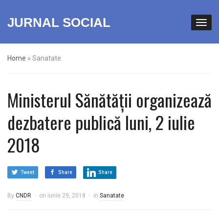
JURNAL SOCIAL
Home
»
Sanatate
Ministerul Sănătății organizează
dezbatere publică luni, 2 iulie
2018
Tweet
Share
Share
By
CNDR
on
iunie 29, 2018
in
Sanatate