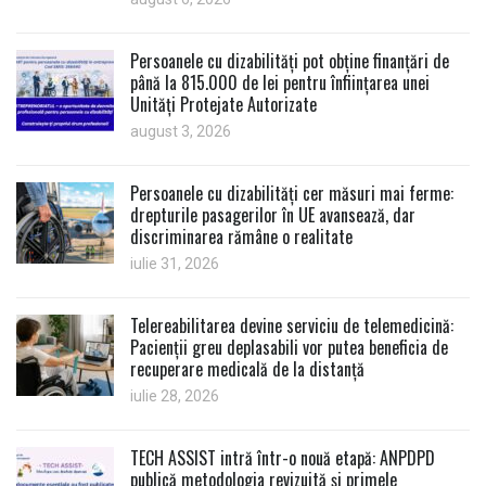
Persoanele cu dizabilități pot obține finanțări de
până la 815.000 de lei pentru înființarea unei
Unități Protejate Autorizate
august 3, 2026
Persoanele cu dizabilități cer măsuri mai ferme:
drepturile pasagerilor în UE avansează, dar
discriminarea rămâne o realitate
iulie 31, 2026
Telereabilitarea devine serviciu de telemedicină:
Pacienții greu deplasabili vor putea beneficia de
recuperare medicală de la distanță
iulie 28, 2026
TECH ASSIST intră într-o nouă etapă: ANPDPD
publică metodologia revizuită și primele