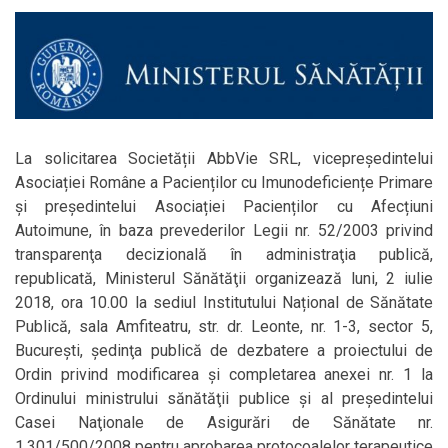
La solicitarea Societății AbbVie SRL, vicepreședintelui
Asociației Române a Pacienților cu Imunodeficiențe Primare
și președintelui Asociației Pacienților cu Afecțiuni
Autoimune, în baza prevederilor Legii nr. 52/2003 privind
transparenţa decizională în administraţia publică,
republicată, Ministerul Sănătăţii organizează luni, 2 iulie
2018, ora 10.00 la sediul Institutului Național de Sănătate
Publică, sala Amfiteatru, str. dr. Leonte, nr. 1-3, sector 5,
Bucureşti, şedinţa publică de dezbatere a proiectului de
Ordin privind modificarea şi completarea anexei nr. 1 la
Ordinului ministrului sănătăţii publice şi al preşedintelui
Casei Naţionale de Asigurări de Sănătate nr.
1.301/500/2008 pentru aprobarea protocoalelor terapeutice