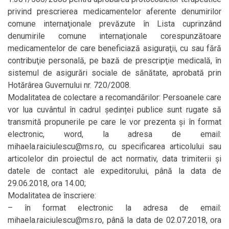
privind prescrierea medicamentelor aferente denumirilor
comune internaţionale prevăzute în Lista cuprinzând
denumirile comune internaţionale corespunzătoare
medicamentelor de care beneficiază asiguraţii, cu sau fără
contribuţie personală, pe bază de prescripţie medicală, în
sistemul de asigurări sociale de sănătate, aprobată prin
Hotărârea Guvernului nr. 720/2008.
Modalitatea de colectare a recomandărilor: Persoanele care
vor lua cuvântul în cadrul ședinței publice sunt rugate să
transmită propunerile pe care le vor prezenta și în format
electronic, word, la adresa de email:
mihaela.raiciulescu@ms.ro, cu specificarea articolului sau
articolelor din proiectul de act normativ, data trimiterii şi
datele de contact ale expeditorului, până la data de
29.06.2018, ora 14.00;
Modalitatea de înscriere:
– în format electronic la adresa de email:
mihaela.raiciulescu@ms.ro, până la data de 02.07.2018, ora