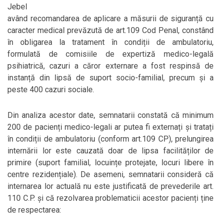
Jebel
având recomandarea de aplicare a măsurii de siguranță cu
caracter medical prevăzută de art.109 Cod Penal, constând
în obligarea la tratament în condiții de ambulatoriu,
formulată de comisiile de expertiză medico-legală
psihiatrică, cazuri a căror externare a fost respinsă de
instanță din lipsă de suport socio-familial, precum și a
peste 400 cazuri sociale.
Din analiza acestor date, semnatarii constată că minimum
200 de pacienți medico-legali ar putea fi externați și tratați
în condiții de ambulatoriu (conform art.109 CP), prelungirea
internării lor este cauzată doar de lipsa facilităților de
primire (suport familial, locuințe protejate, locuri libere în
centre rezidențiale). De asemeni, semnatarii consideră că
internarea lor actuală nu este justificată de prevederile art.
110 C.P. și că rezolvarea problematicii acestor pacienți ține
de respectarea: