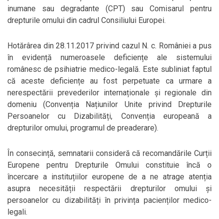
inumane sau degradante (CPT) sau Comisarul pentru
drepturile omului din cadrul Consiliului Europei.
Hotărârea din 28.11.2017 privind cazul N. c. României a pus
în evidență numeroasele deficiențe ale sistemului
românesc de psihiatrie medico-legală. Este subliniat faptul
că aceste deficiențe au fost perpetuate ca urmare a
nerespectării prevederilor internaționale și regionale din
domeniu (Convenția Națiunilor Unite privind Drepturile
Persoanelor cu Dizabilități, Convenția europeană a
drepturilor omului, programul de preaderare).
În consecință, semnatarii consideră că recomandările Curții
Europene pentru Drepturile Omului constituie încă o
încercare a instituțiilor europene de a ne atrage atenția
asupra necesității respectării drepturilor omului și
persoanelor cu dizabilități în privința pacienților medico-
legali.