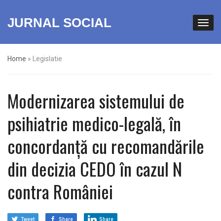
JURNAL SOCIAL
Home
»
Legislatie
Modernizarea sistemului de
psihiatrie medico-legală, în
concordanță cu recomandările
din decizia CEDO în cazul N
contra României
Tweet
Share
Share