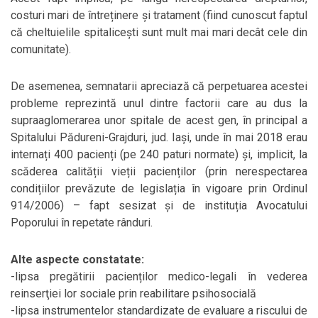
costuri mari de întreținere și tratament (fiind cunoscut faptul
că cheltuielile spitalicești sunt mult mai mari decât cele din
comunitate).
De asemenea, semnatarii apreciază că perpetuarea acestei
probleme reprezintă unul dintre factorii care au dus la
supraaglomerarea unor spitale de acest gen, în principal a
Spitalului Pădureni-Grajduri, jud. Iași, unde în mai 2018 erau
internați 400 pacienți (pe 240 paturi normate) și, implicit, la
scăderea calității vieții pacienților (prin nerespectarea
condițiilor prevăzute de legislația în vigoare prin Ordinul
914/2006) – fapt sesizat și de instituția Avocatului
Poporului în repetate rânduri.
Alte aspecte constatate:
-lipsa pregătirii pacienților medico-legali în vederea
reinserţiei lor sociale prin reabilitare psihosocială
-lipsa instrumentelor standardizate de evaluare a riscului de