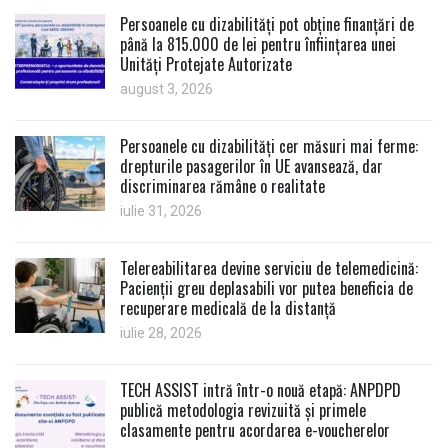
Persoanele cu dizabilități pot obține finanțări de
până la 815.000 de lei pentru înființarea unei
Unități Protejate Autorizate
august 3, 2026
Persoanele cu dizabilități cer măsuri mai ferme:
drepturile pasagerilor în UE avansează, dar
discriminarea rămâne o realitate
iulie 31, 2026
Telereabilitarea devine serviciu de telemedicină:
Pacienții greu deplasabili vor putea beneficia de
recuperare medicală de la distanță
iulie 28, 2026
TECH ASSIST intră într-o nouă etapă: ANPDPD
publică metodologia revizuită și primele
clasamente pentru acordarea e-voucherelor