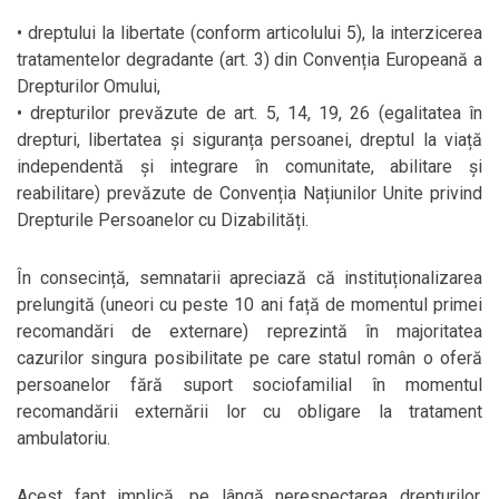
• dreptului la libertate (conform articolului 5), la interzicerea
tratamentelor degradante (art. 3) din Convenția Europeană a
Drepturilor Omului,
• drepturilor prevăzute de art. 5, 14, 19, 26 (egalitatea în
drepturi, libertatea și siguranța persoanei, dreptul la viață
independentă și integrare în comunitate, abilitare și
reabilitare) prevăzute de Convenția Națiunilor Unite privind
Drepturile Persoanelor cu Dizabilități.
În consecință, semnatarii apreciază că instituționalizarea
prelungită (uneori cu peste 10 ani față de momentul primei
recomandări de externare) reprezintă în majoritatea
cazurilor singura posibilitate pe care statul român o oferă
persoanelor fără suport sociofamilial în momentul
recomandării externării lor cu obligare la tratament
ambulatoriu.
Acest fapt implică, pe lângă nerespectarea drepturilor,