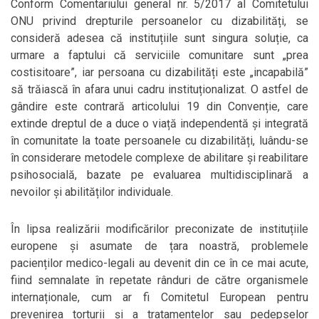
Conform Comentariului general nr. 5/2017 al Comitetului
ONU privind drepturile persoanelor cu dizabilități, se
consideră adesea că instituțiile sunt singura soluție, ca
urmare a faptului că serviciile comunitare sunt „prea
costisitoare”, iar persoana cu dizabilități este „incapabilă”
să trăiască în afara unui cadru instituționalizat. O astfel de
gândire este contrară articolului 19 din Convenție, care
extinde dreptul de a duce o viață independentă și integrată
în comunitate la toate persoanele cu dizabilități, luându-se
în considerare metodele complexe de abilitare și reabilitare
psihosocială, bazate pe evaluarea multidisciplinară a
nevoilor şi abilităților individuale.
În lipsa realizării modificărilor preconizate de instituțiile
europene și asumate de țara noastră, problemele
pacienților medico-legali au devenit din ce în ce mai acute,
fiind semnalate în repetate rânduri de către organismele
internaționale, cum ar fi Comitetul European pentru
prevenirea torturii și a tratamentelor sau pedepselor