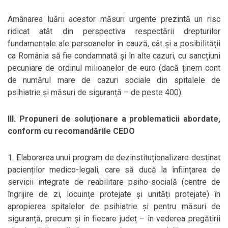
Amânarea luării acestor măsuri urgente prezintă un risc
ridicat atât din perspectiva respectării drepturilor
fundamentale ale persoanelor în cauză, cât şi a posibilității
ca România să fie condamnată și în alte cazuri, cu sancțiuni
pecuniare de ordinul milioanelor de euro (dacă ținem cont
de numărul mare de cazuri sociale din spitalele de
psihiatrie și măsuri de siguranță – de peste 400).
III. Propuneri de soluționare a problematicii abordate,
conform cu recomandările CEDO
1. Elaborarea unui program de dezinstituționalizare destinat
pacienților medico-legali, care să ducă la înființarea de
servicii integrate de reabilitare psiho-socială (centre de
îngrijire de zi, locuințe protejate și unități protejate) în
apropierea spitalelor de psihiatrie și pentru măsuri de
siguranță, precum și în fiecare județ – în vederea pregătirii