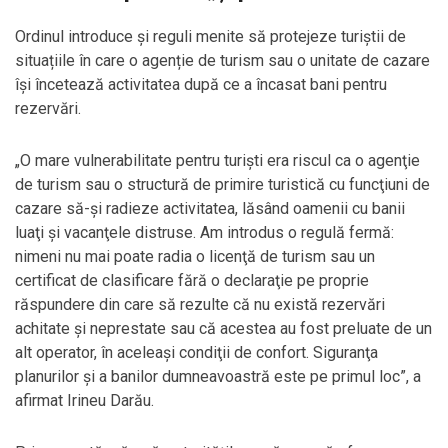
Ordinul introduce și reguli menite să protejeze turiștii de
situațiile în care o agenție de turism sau o unitate de cazare
își încetează activitatea după ce a încasat bani pentru
rezervări.
„O mare vulnerabilitate pentru turişti era riscul ca o agenţie
de turism sau o structură de primire turistică cu funcţiuni de
cazare să-şi radieze activitatea, lăsând oamenii cu banii
luaţi şi vacanţele distruse. Am introdus o regulă fermă:
nimeni nu mai poate radia o licenţă de turism sau un
certificat de clasificare fără o declaraţie pe proprie
răspundere din care să rezulte că nu există rezervări
achitate şi neprestate sau că acestea au fost preluate de un
alt operator, în aceleaşi condiţii de confort. Siguranţa
planurilor şi a banilor dumneavoastră este pe primul loc”, a
afirmat Irineu Darău.