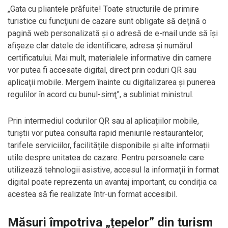
„Gata cu pliantele prăfuite! Toate structurile de primire
turistice cu funcţiuni de cazare sunt obligate să deţină o
pagină web personalizată şi o adresă de e-mail unde să îşi
afişeze clar datele de identificare, adresa şi numărul
certificatului. Mai mult, materialele informative din camere
vor putea fi accesate digital, direct prin coduri QR sau
aplicaţii mobile. Mergem înainte cu digitalizarea şi punerea
regulilor în acord cu bunul-simţ”, a subliniat ministrul.
Prin intermediul codurilor QR sau al aplicațiilor mobile,
turiștii vor putea consulta rapid meniurile restaurantelor,
tarifele serviciilor, facilitățile disponibile și alte informații
utile despre unitatea de cazare. Pentru persoanele care
utilizează tehnologii asistive, accesul la informații în format
digital poate reprezenta un avantaj important, cu condiția ca
acestea să fie realizate într-un format accesibil.
Măsuri împotriva „țepelor” din turism