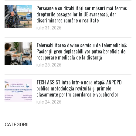
Persoanele cu dizabilități cer măsuri mai ferme:
drepturile pasagerilor în UE avansează, dar
discriminarea rămâne o realitate
iulie 31, 2026
Telereabilitarea devine serviciu de telemedicină:
Pacienții greu deplasabili vor putea beneficia de
recuperare medicală de la distanță
iulie 28, 2026
TECH ASSIST intră într-o nouă etapă: ANPDPD
publică metodologia revizuită și primele
clasamente pentru acordarea e-voucherelor
iulie 24, 2026
CATEGORII