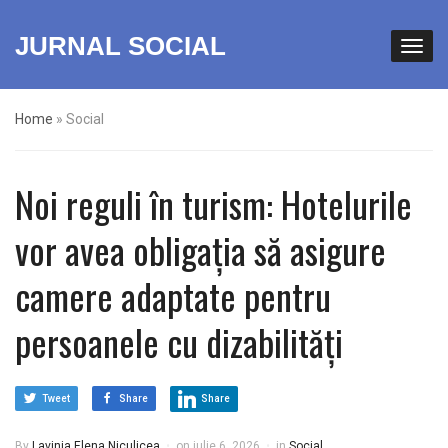
JURNAL SOCIAL
Home
»
Social
Noi reguli în turism: Hotelurile
vor avea obligația să asigure
camere adaptate pentru
persoanele cu dizabilități
Tweet
Share
Share
By
Lavinia Elena Niculicea
on
iulie 6, 2026
in
Social