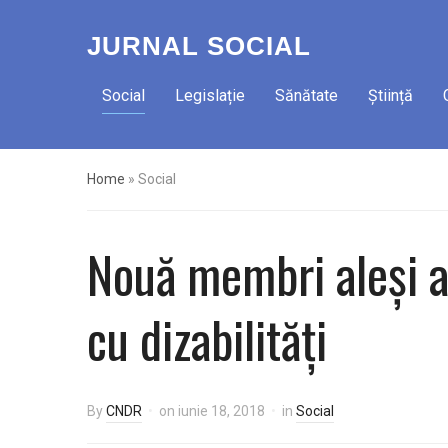
JURNAL SOCIAL
Social
Legislație
Sănătate
Știință
Home
»
Social
Nouă membri aleși a
cu dizabilități
By
CNDR
on
iunie 18, 2018
in
Social