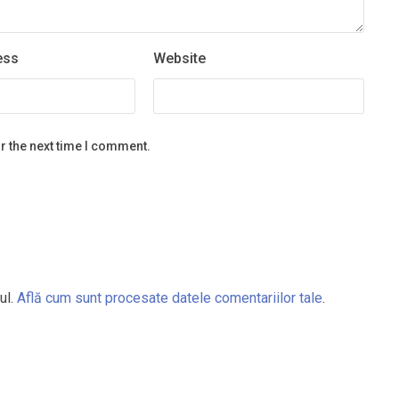
ess
Website
r the next time I comment.
ul.
Află cum sunt procesate datele comentariilor tale
.