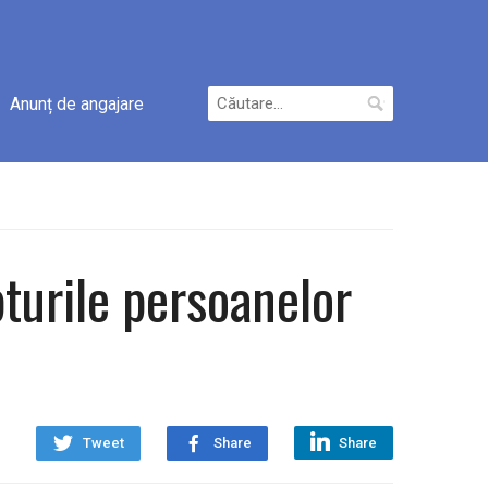
Caută
Anunț de angajare
după:
turile persoanelor
Tweet
Share
Share