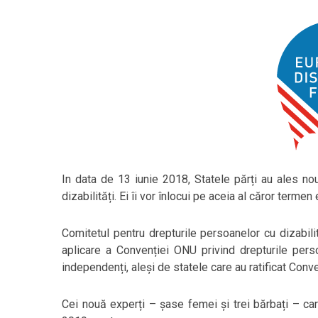
In data de 13 iunie 2018, Statele părți au ales no
dizabilități. Ei îi vor înlocui pe aceia al căror term
Comitetul pentru drepturile persoanelor cu dizabili
aplicare a Convenției ONU privind drepturile per
independenți, aleși de statele care au ratificat Conv
Cei nouă experți – șase femei și trei bărbați – car