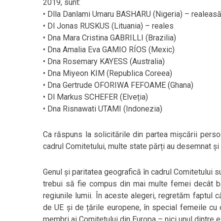
2019, sunt:
• Dlla Danlami Umaru BASHARU (Nigeria) – realeas
• Dl Jonas RUSKUS (Lituania) – reales
• Dna Mara Cristina GABRILLI (Brazilia)
• Dna Amalia Eva GAMIO RÍOS (Mexic)
• Dna Rosemary KAYESS (Australia)
• Dna Miyeon KIM (Republica Coreea)
• Dna Gertrude OFORIWA FEFOAME (Ghana)
• Dl Markus SCHEFER (Elveția)
• Dna Risnawati UTAMI (Indonezia)
Ca răspuns la solicitările din partea mișcării perso
cadrul Comitetului, multe state părți au desemnat și a
Genul și paritatea geografică în cadrul Comitetului 
trebui să fie compus din mai multe femei decât bar
regiunile lumii. În aceste alegeri, regretăm faptul c
de UE și de țările europene, în special femeile cu d
membri ai Comitetului din Europa – nici unul dintre 