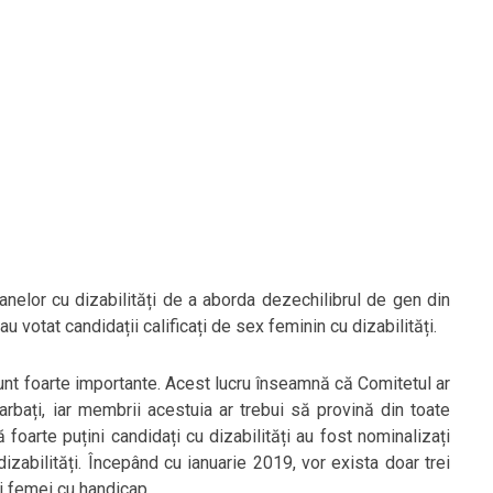
ă
anelor cu dizabilități de a aborda dezechilibrul de gen din
u votat candidații calificați de sex feminin cu dizabilități.
sunt foarte importante. Acest lucru înseamnă că Comitetul ar
bați, iar membrii acestuia ar trebui să provină din toate
ă foarte puțini candidați cu dizabilități au fost nominalizați
izabilități. Începând cu ianuarie 2019, vor exista doar trei
ei femei cu handicap.