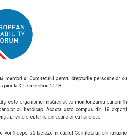
uă membri ai Comitetului pentru drepturile persoanelor cu
en expiră la 31 decembrie 2018.
tăți este organismul însărcinat cu monitorizarea punerii în
soanelor cu handicap. Acesta este compus din 18 experți
enția privind drepturile persoanelor cu handicap.
e vor începe să lucreze în cadrul Comitetului, din ianuarie