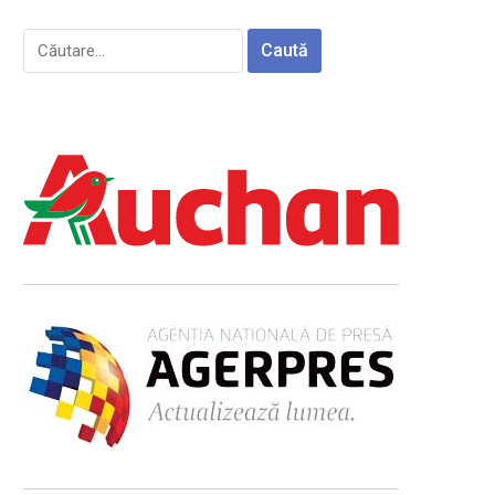
Caută
după: