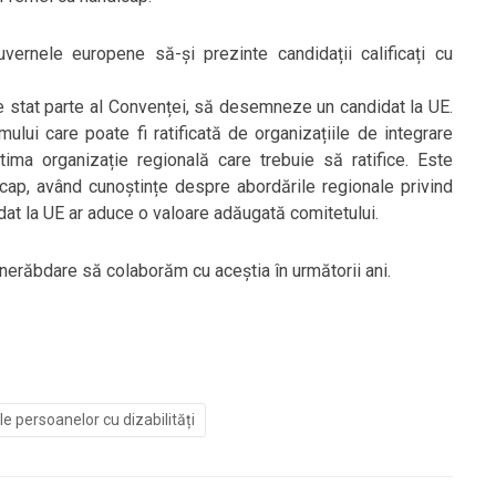
vernele europene să-și prezinte candidații calificați cu
 stat parte al Convenței, să desemneze un candidat la UE.
lui care poate fi ratificată de organizațiile de integrare
ima organizație regională care trebuie să ratifice. Este
cap, având cunoștințe despre abordările regionale privind
ndidat la UE ar aduce o valoare adăugată comitetului.
nerăbdare să colaborăm cu aceștia în următorii ani.
e persoanelor cu dizabilități