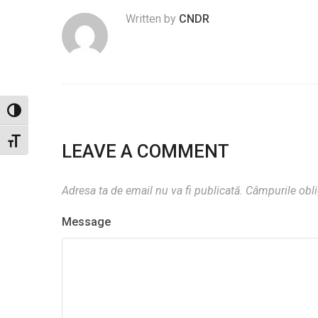
Written by
CNDR
Toggle High Contrast
Toggle Font size
LEAVE A COMMENT
Adresa ta de email nu va fi publicată.
Câmpurile obli
Message