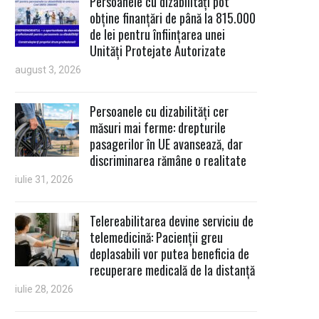
Persoanele cu dizabilități pot
obține finanțări de până la 815.000
de lei pentru înființarea unei
Unități Protejate Autorizate
august 3, 2026
Persoanele cu dizabilități cer
măsuri mai ferme: drepturile
pasagerilor în UE avansează, dar
discriminarea rămâne o realitate
iulie 31, 2026
Telereabilitarea devine serviciu de
telemedicină: Pacienții greu
deplasabili vor putea beneficia de
recuperare medicală de la distanță
iulie 28, 2026