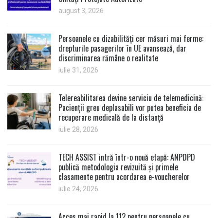
august 3, 2026
Persoanele cu dizabilități cer măsuri mai ferme:
drepturile pasagerilor în UE avansează, dar
discriminarea rămâne o realitate
iulie 31, 2026
Telereabilitarea devine serviciu de telemedicină:
Pacienții greu deplasabili vor putea beneficia de
recuperare medicală de la distanță
iulie 28, 2026
TECH ASSIST intră într-o nouă etapă: ANPDPD
publică metodologia revizuită și primele
clasamente pentru acordarea e-voucherelor
iulie 24, 2026
Acces mai rapid la 112 pentru persoanele cu