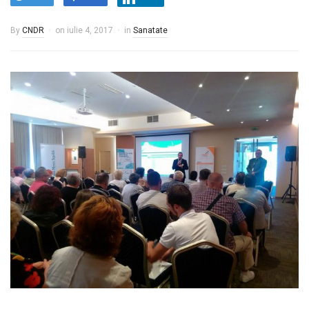
By
CNDR
on
iulie 4, 2017
in
Sanatate