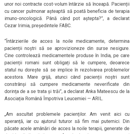
unor noi contracte cost-volum întârzie să înceapă. Pacienții
cu cancer pulmonar așteaptă să poată beneficia de terapia
imuno-oncologică. Până când pot aștepta?”, a declarat
Cezar Irimia, președintele FABC.
“Întârzierile de acces la noile medicamente, determina
pacienții noștri să se aprovizioneze din surse nesigure.
Cine controlează medicamentele produse în India, pe care
pacienții romani sunt obligați să le cumpere, deoarece
statul nu dorește să se implice în rezolvarea problemelor
acestora. Mare grijă, atunci când pacienții noștri sunt
constrânși să cumpere medicamente neverificate din
dorința de a se trata și trăi”, a declarat Anka Mateescu de la
Asociația Română Împotriva Leucemiei — ARIL.
„Am ascultat problemele pacienților. Am venit aici cu
speranță, iar cu ajutorul tuturor să fim mai puternici. Din
păcate acele amânări de acces la noile terapii, generate de