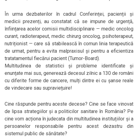
În urma dezbaterilor în cadrul Conferinței, pacienții și
medicii prezenți, au constatat că se impune de urgență,
înființarea acelor comisii multidisciplinare — medic oncolog
curant, radioterapeut, medic chirurg oncolog, psihoterapeut,
nutriționist — care să stabilească în comun linia terapeutică
de urmat, pentru a evita malpraxisul și pentru a eficientiza
tratatamentul fiecărui pacient (Tumor-Board).
Multitudinea de statistici și probleme identificate și
enunțate mai sus, generează decesul zilnic a 130 de români
cu diferite forme de cancere, mulți dintre ei cu șanse reale
de vindecare sau supraviețuire!
Cine răspunde pentru aceste decese? Cine se face vinovat
de lipsa strategiilor și a politicilor sanitare în România? Pe
cine vom acționa în judecata din multitudinea instituțiilor și a
persoanelor responsabile pentru acest dezastru din
sistemul public de sănătate?