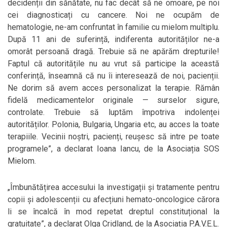
decidenții din sănătate, nu fac decât să ne omoare, pe noi
cei diagnosticați cu cancere. Noi ne ocupăm de
hematologie, ne-am confruntat în familie cu mielom multiplu.
După 11 ani de suferință, indiferenta autorităților ne-a
omorât persoană dragă. Trebuie să ne apărăm drepturile!
Faptul că autoritățile nu au vrut să participe la această
conferință, înseamnă că nu îi interesează de noi, pacienții.
Ne dorim să avem acces personalizat la terapie. Rămân
fidelă medicamentelor originale — surselor sigure,
controlate. Trebuie să luptăm împotriva indolenței
autorităților. Polonia, Bulgaria, Ungaria etc, au acces la toate
terapiile. Vecinii noștri, pacienți, reușesc să intre pe toate
programele”, a declarat Ioana Iancu, de la Asociația SOS
Mielom.
„Îmbunătățirea accesului la investigații și tratamente pentru
copii și adolescenții cu afecțiuni hemato-oncologice cărora
li se încalcă în mod repetat dreptul constituțional la
gratuitate”, a declarat Olga Cridland, de la Asociația P.A.V.E.L.