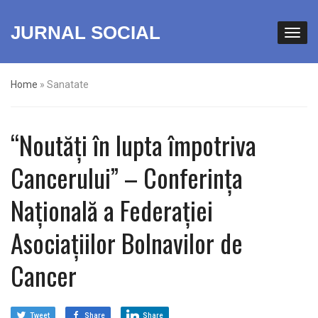
JURNAL SOCIAL
Home
»
Sanatate
“Noutăți în lupta împotriva
Cancerului” – Conferința
Națională a Federației
Asociațiilor Bolnavilor de
Cancer
Tweet
Share
Share