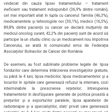
vindecat din cauza lipsei tratamentului — tratament
ineficient sau tratament indisponibil (36,9% dintre români),
cel mai important aliat în lupta cu cancerul: familia (46,3%),
medicamentele și tehnologiile noi (30,1%), medicii (16,5%),
89,8% dintre pacienții cu cancer se declară mulțumiți de
medicul oncolog curant, 42,2% din pacienți sunt de acord să
participe la un studiu clinic cu un medicament nou împotriva
Cancerului, se arată în comunicatul emis de Federația
Asociațiilor Bolnavilor de Cancer din România.
De asemeni, au fost subliniate probleme legate de: lipsa
fondurilor care determina întârzierea investigațiilor gratuite,
cu până la 4 luni; lipsa medicilor, lipsa medicamentelor și a
locurilor în spitale care generează refuzul la internare, cozi
interminabile la prescrierea rețetelor; întreruperea
tratamentelor în desfășurare generate de politica proastă a
prețurilor și a exporturilor paralele; lipsa aparatelor de
radioterapie și a specialiștilor, stat/ privat care generează