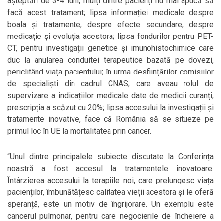
așteptări de 3-4 luni, mulți dintre pacienți nu mai apucă să
facă acest tratament; lipsa informației medicale despre
boala și tratamente, despre efecte secundare, despre
medicație și evoluția acestora; lipsa fondurilor pentru PET-
CT, pentru investigații genetice și imunohistochimice care
duc la anularea conduitei terapeutice bazată pe dovezi,
periclitând viața pacientului; în urma desființărilor comisiilor
de specialiști din cadrul CNAS, care aveau rolul de
supervizare a indicațiilor medicale date de medicii curanți,
prescripția a scăzut cu 20%; lipsa accesului la investigații și
tratamente inovative, face că România să se situeze pe
primul loc în UE la mortalitatea prin cancer.
“Unul dintre principalele subiecte discutate la Conferința
noastră a fost accesul la tratamentele inovatoare.
Întârzierea accesului la terapiile noi, care prelungesc viața
pacienților, îmbunătățesc calitatea vieții acestora și le oferă
speranță, este un motiv de îngrijorare. Un exemplu este
cancerul pulmonar, pentru care negocierile de încheiere a