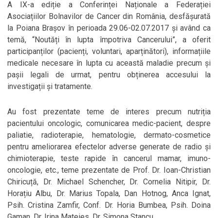
A IX-a ediție a Conferinței Naționale a Federației
Asociațiilor Bolnavilor de Cancer din România, desfășurată
la Poiana Brașov în perioada 29.06-02.07.2017 și având ca
temă, “Noutăți în lupta împotriva Cancerului”, a oferit
participanților (pacienți, voluntari, aparținători), informațiile
medicale necesare în lupta cu această maladie precum și
pașii legali de urmat, pentru obținerea accesului la
investigații și tratamente.
Au fost prezentate teme de interes precum nutriția
pacientului oncologic, comunicarea medic-pacient, despre
paliatie, radioterapie, hematologie, dermato-cosmetice
pentru ameliorarea efectelor adverse generate de radio și
chimioterapie, teste rapide în cancerul mamar, imuno-
oncologie, etc., teme prezentate de Prof. Dr. Ioan-Christian
Chiricuță, Dr. Michael Schencher, Dr. Cornelia Nitipir, Dr.
Horațiu Albu, Dr. Marius Topala, Dan Hotnog, Anca Ignat,
Psih. Cristina Zamfir, Conf. Dr. Horia Bumbea, Psih. Doina
Gaman, Dr. Irina Mateies, Dr. Simona Stancu.