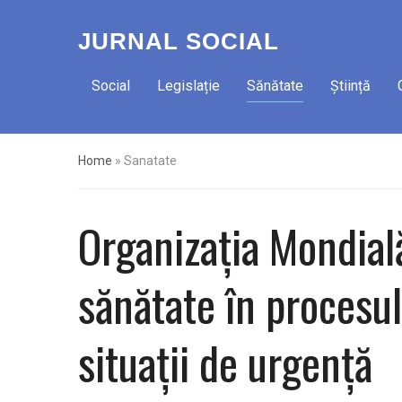
JURNAL SOCIAL
Social
Legislație
Sănătate
Știință
Home
»
Sanatate
Organizația Mondială
sănătate în procesul
situații de urgență