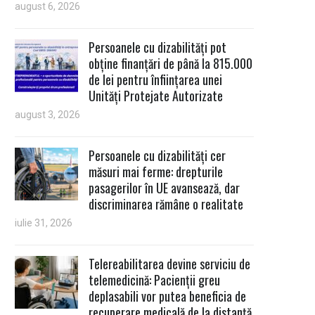
august 6, 2026
Persoanele cu dizabilități pot
obține finanțări de până la 815.000
de lei pentru înființarea unei
Unități Protejate Autorizate
august 3, 2026
Persoanele cu dizabilități cer
măsuri mai ferme: drepturile
pasagerilor în UE avansează, dar
discriminarea rămâne o realitate
iulie 31, 2026
Telereabilitarea devine serviciu de
telemedicină: Pacienții greu
deplasabili vor putea beneficia de
recuperare medicală de la distanță