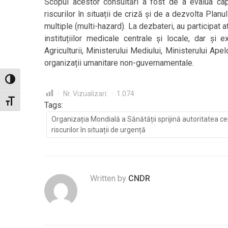
Scopul acestor consultări a fost de a evalua cap
riscurilor în situații de criză și de a dezvolta Plan
multiple (multi-hazard). La dezbateri, au participat at
instituțiilor medicale centrale și locale, dar și e
Agriculturii, Ministerului Mediului, Ministerului Ape
organizații umanitare non-guvernamentale.
Toggle High Contrast
Nr. Vizualizari:
1.074
Toggle Font size
Tags:
Organizația Mondială a Sănătății sprijină autoritatea c
riscurilor în situații de urgență
Written by
CNDR