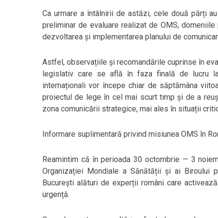
Ca urmare a întâlnirii de astăzi, cele două părți au
preliminar de evaluare realizat de OMS, domeniile p
dezvoltarea și implementarea planului de comunicare a
Astfel, observațiile și recomandările cuprinse în eva
legislativ care se află în faza finală de lucru la
internaționali vor începe chiar de săptămâna viitoa
proiectul de lege în cel mai scurt timp și de a re
zona comunicării strategice, mai ales în situații criti
Informare suplimentară privind misiunea OMS în R
Reamintim că în perioada 30 octombrie — 3 noiembri
Organizației Mondiale a Sănătății și ai Biroului
București alături de experții români care activează î
urgență.