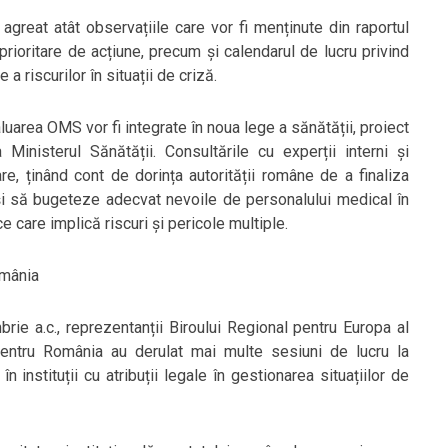
 agreat atât observațiile care vor fi menținute din raportul
rioritare de acțiune, precum și calendarul de lucru privind
 riscurilor în situații de criză.
luarea OMS vor fi integrate în noua lege a sănătății, proiect
 Ministerul Sănătății. Consultările cu experții interni și
re, ținând cont de dorința autorității române de a finaliza
uși să bugeteze adecvat nevoile de personalului medical în
ce care implică riscuri și pericole multiple.
omânia
e a.c., reprezentanții Biroului Regional pentru Europa al
 pentru România au derulat mai multe sesiuni de lucru la
n instituții cu atribuții legale în gestionarea situațiilor de