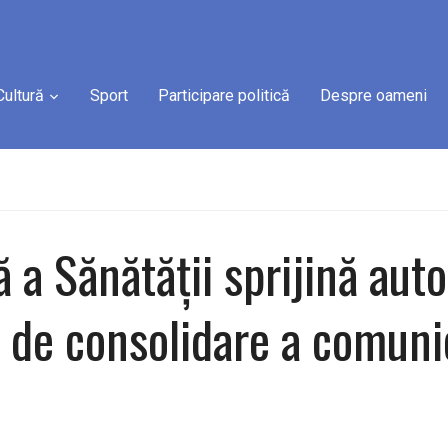
Cultură
Sport
Participare politică
Despre oameni
 a Sănătății sprijină auto
 de consolidare a comunică