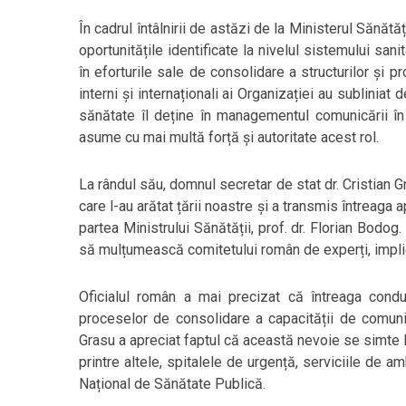
În cadrul întâlnirii de astăzi de la Ministerul Sănăt
oportunitățile identificate la nivelul sistemului san
în eforturile sale de consolidare a structurilor și 
interni și internaționali ai Organizației au subliniat
sănătate îl deține în managementul comunicării în s
asume cu mai multă forță și autoritate acest rol.
La rândul său, domnul secretar de stat dr. Cristian 
care l-au arătat țării noastre și a transmis întreaga
partea Ministrului Sănătății, prof. dr. Florian Bodo
să mulțumească comitetului român de experți, implic
Oficialul român a mai precizat că întreaga condu
proceselor de consolidare a capacității de comunica
Grasu a apreciat faptul că această nevoie se simte l
printre altele, spitalele de urgență, serviciile de a
Național de Sănătate Publică.