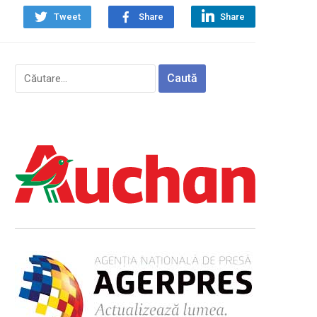
Tweet
Share
Share
Caută
după: