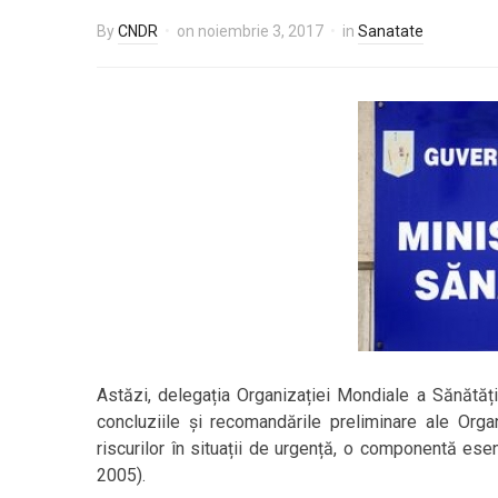
By
CNDR
on
noiembrie 3, 2017
in
Sanatate
Astăzi, delegația Organizației Mondiale a Sănătăți
concluziile și recomandările preliminare ale Orga
riscurilor în situații de urgență, o componentă ese
2005).