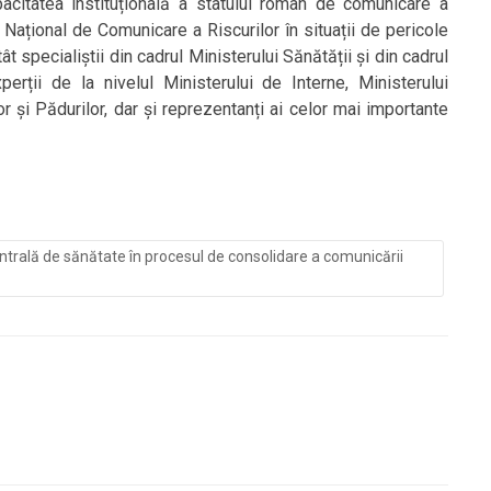
acitatea instituțională a statului român de comunicare a
ul Național de Comunicare a Riscurilor în situații de pericole
ât specialiștii din cadrul Ministerului Sănătății și din cadrul
xperții de la nivelul Ministerului de Interne, Ministerului
lor și Pădurilor, dar și reprezentanți ai celor mai importante
entrală de sănătate în procesul de consolidare a comunicării