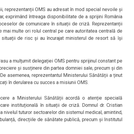
ății, reprezentanții OMS au adresat în mod special nevoile și
itar, exprimând întreaga disponibilitate de a sprijini România
proceselor de comunicare în situații de criză. Reprezentanții
 de mai multe ori rolul central pe care autoritatea centrală de
ituații de risc și au încurajat ministerul de resort să își
Grasu a mulțumit delegației OMS pentru sprijinul constant pe
 apreciere și susținere din partea domniei sale, precum și din
g. De asemenea, reprezentantul Ministerului Sănătății a ținut
ați în derularea cu succes a misiunii OMS.
cere a Ministerului Sănătății acordă o atenție specială
re instituțională în situații de criză. Domnul dr. Cristian
a nivelul tuturor sectoarelor din sistemul medical, amintind,
mbulanță, direcțiile de sănătate publică, precum și Institutul