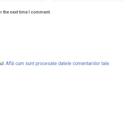
r the next time I comment.
ul.
Află cum sunt procesate datele comentariilor tale
.