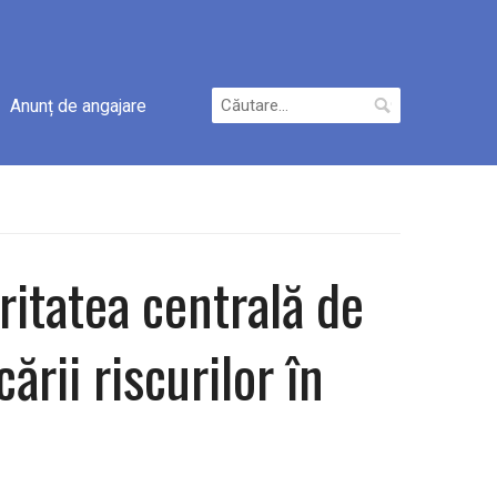
Caută
Anunț de angajare
după:
ritatea centrală de
rii riscurilor în