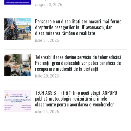
august 3, 2026
Persoanele cu dizabilități cer măsuri mai ferme:
drepturile pasagerilor în UE avansează, dar
discriminarea rămâne o realitate
iulie 31, 2026
Telereabilitarea devine serviciu de telemedicină:
Pacienții greu deplasabili vor putea beneficia de
recuperare medicală de la distanță
iulie 28, 2026
TECH ASSIST intră într-o nouă etapă: ANPDPD
publică metodologia revizuită și primele
clasamente pentru acordarea e-voucherelor
iulie 24, 2026