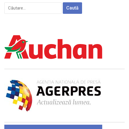
Caută
după: