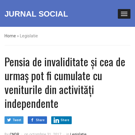
JURNAL SOCIAL
Home
»
Legislatie
Pensia de invaliditate și cea de
urmaș pot fi cumulate cu
veniturile din activități
independente
Tweet
Share
Share
By
CNDR
on
octombrie 31, 2017
in
Legislatie