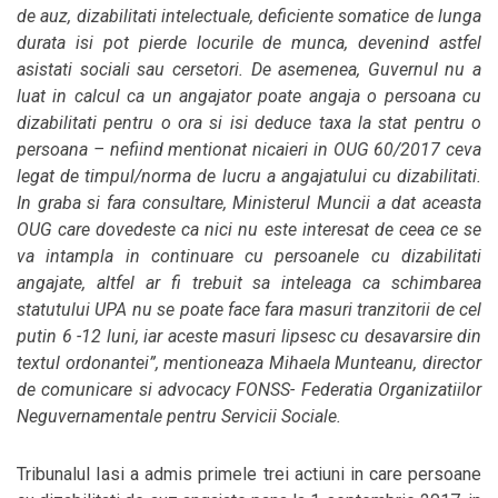
de auz, dizabilitati intelectuale, deficiente somatice de lunga
durata isi pot pierde locurile de munca, devenind astfel
asistati sociali sau cersetori. De asemenea, Guvernul nu a
luat in calcul ca un angajator poate angaja o persoana cu
dizabilitati pentru o ora si isi deduce taxa la stat pentru o
persoana – nefiind mentionat nicaieri in OUG 60/2017 ceva
legat de timpul/norma de lucru a angajatului cu dizabilitati.
In graba si fara consultare, Ministerul Muncii a dat aceasta
OUG care dovedeste ca nici nu este interesat de ceea ce se
va intampla in continuare cu persoanele cu dizabilitati
angajate, altfel ar fi trebuit sa inteleaga ca schimbarea
statutului UPA nu se poate face fara masuri tranzitorii de cel
putin 6 -12 luni, iar aceste masuri lipsesc cu desavarsire din
textul ordonantei”, mentioneaza Mihaela Munteanu, director
de comunicare si advocacy FONSS- Federatia Organizatiilor
Neguvernamentale pentru Servicii Sociale.
Tribunalul Iasi a admis primele trei actiuni in care persoane