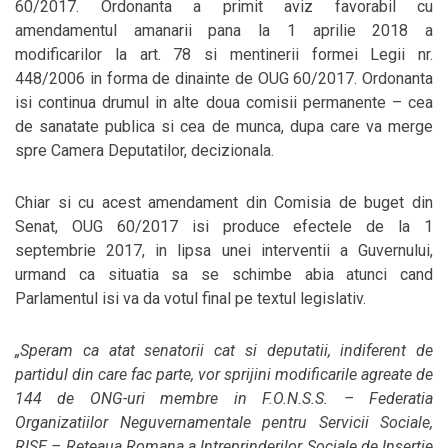
60/2017. Ordonanta a primit aviz favorabil cu
amendamentul amanarii pana la 1 aprilie 2018 a
modificarilor la art. 78 si mentinerii formei Legii nr.
448/2006 in forma de dinainte de OUG 60/2017. Ordonanta
isi continua drumul in alte doua comisii permanente – cea
de sanatate publica si cea de munca, dupa care va merge
spre Camera Deputatilor, decizionala.
Chiar si cu acest amendament din Comisia de buget din
Senat, OUG 60/2017 isi produce efectele de la 1
septembrie 2017, in lipsa unei interventii a Guvernului,
urmand ca situatia sa se schimbe abia atunci cand
Parlamentul isi va da votul final pe textul legislativ.
„Speram ca atat senatorii cat si deputatii, indiferent de
partidul din care fac parte, vor sprijini modificarile agreate de
144 de ONG-uri membre in F.O.N.S.S. – Federatia
Organizatiilor Neguvernamentale pentru Servicii Sociale,
RISE – Reteaua Romana a Intreprinderilor Sociale de Insertie