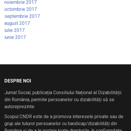
noiembrie 2017
octombrie 2017
septembrie 2017
august 2017
iulie 2017
iunie 2017
DESPRE NOI
Jurnal Social, publicația Consiliului Național al Dizabilității
din România, permite persoanelor cu dizabilități să se
autoreprezinte.
Scopul CNDR este de a promova interesele private sau de
grup ale tuturor persoanelor cu handicap/dizabilități din
România și de a le proteja toate drepturile, în conformitate