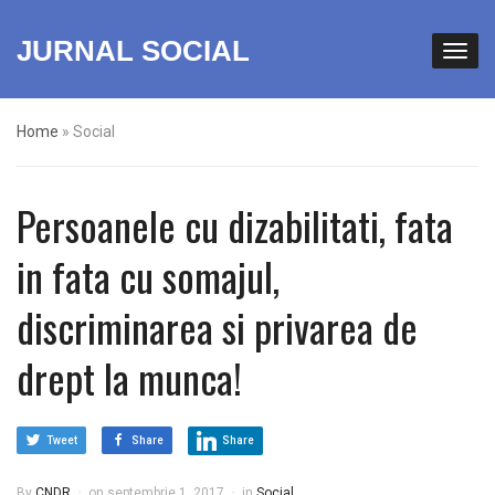
JURNAL SOCIAL
Home
»
Social
Persoanele cu dizabilitati, fata
in fata cu somajul,
discriminarea si privarea de
drept la munca!
Tweet
Share
Share
By
CNDR
on
septembrie 1, 2017
in
Social