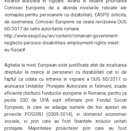
intrarea acesteia in vigoare. Avand in vedere prioritatea
Comisiei Europene de a aborda nivelurile ridicate ale
somajului pentru persoanele cu dizabilitati, EASPD solicita,
de asemenea, Comisiei Europene sa ceara revizuirea OUG
60/2017 de catre autoritatile romane.
http://www.easpd.eu/en/content/romanian-government-
neglects-persons-disabilities-employment-rights-meet-
eu-fiscal#
Agitatia la nivel European este justificata atat de incalcarea
dreptului la munca al persoanei cu dizabilitati cat si de
faptul ca odata cu intrarea in vigoare a OUG 60/2017 si
aruncarea Unitatilor Protejate Autorizate in faliment, scade
eficienta cheltuirii fondurilor europene in Romania, pentru ca
peste 200 de UPA sunt infiintate prin Fondul Social
European, la care se adauga sumele din trei apeluri de
proiecte POSDRU (2009-2014), in domeniul economiei
sociale, si prin care au fost finantate inclusiv unitati
protejate. Majoritatea proiectelor prin care au fost