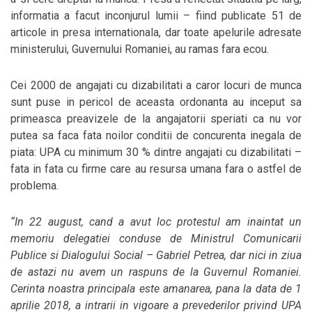
informatia a facut inconjurul lumii – fiind publicate 51 de
articole in presa internationala, dar toate apelurile adresate
ministerului, Guvernului Romaniei, au ramas fara ecou.
Cei 2000 de angajati cu dizabilitati a caror locuri de munca
sunt puse in pericol de aceasta ordonanta au inceput sa
primeasca preavizele de la angajatorii speriati ca nu vor
putea sa faca fata noilor conditii de concurenta inegala de
piata: UPA cu minimum 30 % dintre angajati cu dizabilitati –
fata in fata cu firme care au resursa umana fara o astfel de
problema.
“In 22 august, cand a avut loc protestul am inaintat un
memoriu delegatiei conduse de Ministrul Comunicarii
Publice si Dialogului Social – Gabriel Petrea, dar nici in ziua
de astazi nu avem un raspuns de la Guvernul Romaniei.
Cerinta noastra principala este amanarea, pana la data de 1
aprilie 2018, a intrarii in vigoare a prevederilor privind UPA