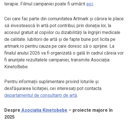
terapie. Filmul campaniei poate fi urmărit
aici
.
Cei care fac parte din comunitatea Artmark și cărora le place
să investească în artă pot contribui, prin donația lor, la
accesul gratuit al copiilor cu dizabilități la îngrijiri medicale
de calitate. Iubitorii de artă și de fapte bune pot licita pe
artmark.ro pentru cauza pe care doresc să o sprijine. La
finalul anului 2026 va fi organizată o gală în cadrul căreia vor
fi anunțate rezultatele campaniei, transmite Asociația
KinetoBebe.
Pentru informații suplimentare privind loturile și
desfășurarea licitației, cei interesați pot contacta
departamentul de consultanți de artă
.
Despre
Asociația Kinetobebe
– proiecte majore în
2025