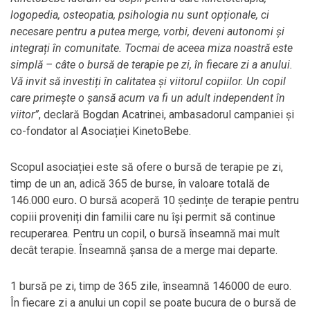
logopedia, osteopatia, psihologia nu sunt opționale, ci
necesare pentru a putea merge, vorbi, deveni autonomi și
integrați în comunitate. Tocmai de aceea miza noastră este
simplă – câte o bursă de terapie pe zi, în fiecare zi a anului.
Vă invit să investiți în calitatea și viitorul copiilor. Un copil
care primește o șansă acum va fi un adult independent în
viitor”
, declară Bogdan Acatrinei, ambasadorul campaniei și
co-fondator al Asociației KinetoBebe.
Scopul asociației este să ofere o bursă de terapie pe zi,
timp de un an, adică 365 de burse, în valoare totală de
146.000 euro
.
O bursă acoperă 10 ședințe de terapie pentru
copiii proveniți din familii care nu își permit să continue
recuperarea. Pentru un copil, o bursă înseamnă mai mult
decât terapie. Înseamnă șansa de a merge mai departe.
1 bursă pe zi, timp de 365 zile, înseamnă 146000 de euro.
În fiecare zi a anului un copil se poate bucura de o bursă de