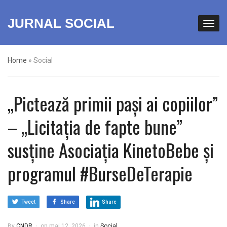
JURNAL SOCIAL
Home
»
Social
„Pictează primii pași ai copiilor”
– „Licitația de fapte bune”
susține Asociația KinetoBebe și
programul #BurseDeTerapie
Tweet
Share
Share
By
CNDR
on
mai 12, 2026
in
Social