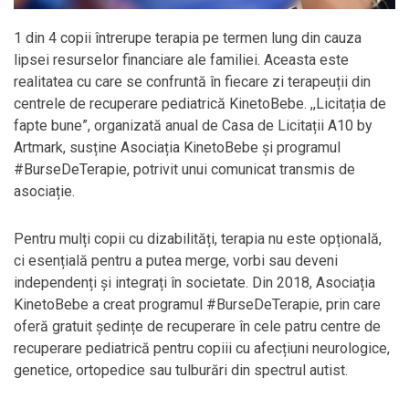
1 din 4 copii întrerupe terapia pe termen lung din cauza
lipsei resurselor financiare ale familiei. Aceasta este
realitatea cu care se confruntă în fiecare zi terapeuții din
centrele de recuperare pediatrică KinetoBebe.
,,Licitația de
fapte bune”, organizată anual de Casa de Licitații A10 by
Artmark, susține Asociația KinetoBebe și programul
#BurseDeTerapie, potrivit unui comunicat transmis de
asociație.
Pentru mulți copii cu dizabilități, terapia nu este opțională,
ci esențială pentru a putea merge, vorbi sau deveni
independenți și integrați în societate. Din 2018, Asociația
KinetoBebe a creat programul #BurseDeTerapie, prin care
oferă gratuit ședințe de recuperare în cele patru centre de
recuperare pediatrică pentru copiii cu afecțiuni neurologice,
genetice, ortopedice sau tulburări din spectrul autist.