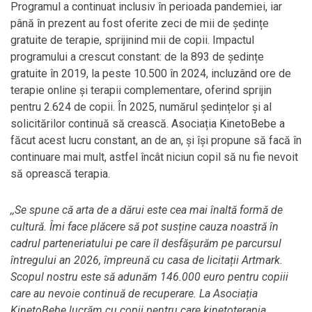
Programul a continuat inclusiv în perioada pandemiei, iar
până în prezent au fost oferite zeci de mii de ședințe
gratuite de terapie, sprijinind mii de copii. Impactul
programului a crescut constant: de la 893 de ședințe
gratuite în 2019, la peste 10.500 în 2024, incluzând ore de
terapie online și terapii complementare, oferind sprijin
pentru 2.624 de copii. În 2025, numărul ședințelor și al
solicitărilor continuă să crească. Asociația KinetoBebe a
făcut acest lucru constant, an de an, și își propune să facă în
continuare mai mult, astfel încât niciun copil să nu fie nevoit
să oprească terapia.
,,Se spune că arta de a dărui este cea mai înaltă formă de
cultură. Îmi face plăcere să pot susține cauza noastră în
cadrul parteneriatului pe care îl desfășurăm pe parcursul
întregului an 2026, împreună cu casa de licitații Artmark.
Scopul nostru este să adunăm 146.000 euro pentru copiii
care au nevoie continuă de recuperare. La Asociația
KinetoBebe lucrăm cu copii pentru care kinetoterapia,