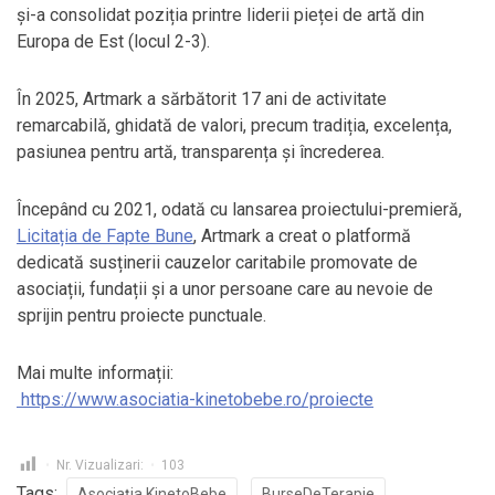
și-a consolidat poziția printre liderii pieței de artă din
Europa de Est (locul 2-3).
În 2025, Artmark a sărbătorit 17 ani de activitate
remarcabilă, ghidată de valori, precum tradiția, excelența,
pasiunea pentru artă, transparența și încrederea.
Începând cu 2021, odată cu lansarea proiectului-premieră,
Licitația de Fapte Bune
, Artmark a creat o platformă
dedicată susținerii cauzelor caritabile promovate de
asociații, fundații și a unor persoane care au nevoie de
sprijin pentru proiecte punctuale.
Mai multe informații:
https://www.asociatia-kinetobebe.ro/proiecte
Nr. Vizualizari:
103
Tags:
Asociația KinetoBebe
BurseDeTerapie