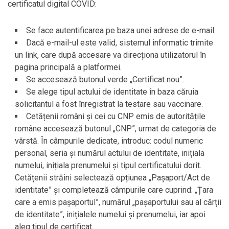
certificatul digital COVID:
Se face autentificarea pe baza unei adrese de e-mail.
Dacă e-mail-ul este valid, sistemul informatic trimite
un link, care după accesare va direcționa utilizatorul în
pagina principală a platformei.
Se accesează butonul verde „Certificat nou”.
Se alege tipul actului de identitate în baza căruia
solicitantul a fost înregistrat la testare sau vaccinare.
Cetățenii români și cei cu CNP emis de autoritățile
române accesează butonul „CNP”, urmat de categoria de
vârstă. În câmpurile dedicate, introduc: codul numeric
personal, seria și numărul actului de identitate, inițiala
numelui, inițiala prenumelui și tipul certificatului dorit.
Cetățenii străini selectează opțiunea „Pașaport/Act de
identitate” și completează câmpurile care cuprind: „Țara
care a emis pașaportul”, numărul „pașaportului sau al cărții
de identitate”, inițialele numelui și prenumelui, iar apoi
aleg tipul de certificat.