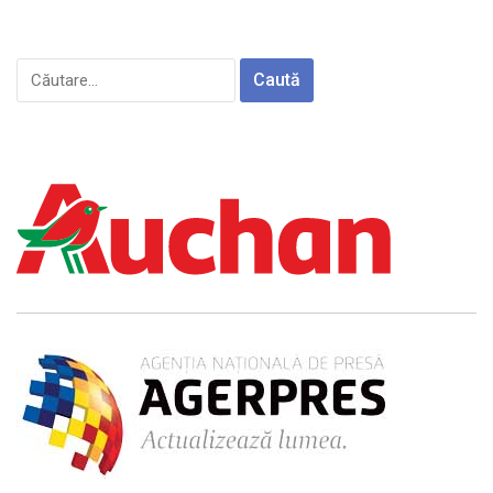
Caută
după: