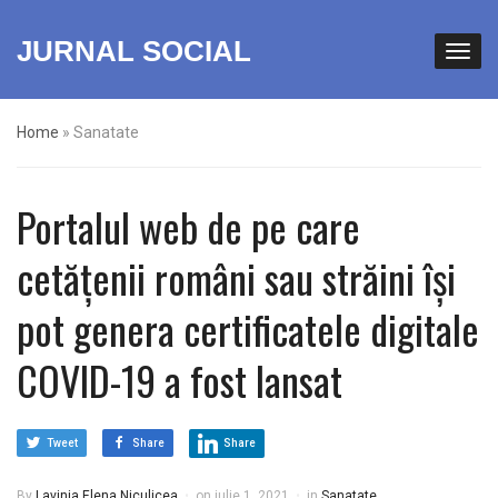
JURNAL SOCIAL
Home
»
Sanatate
Portalul web de pe care
cetățenii români sau străini își
pot genera certificatele digitale
COVID-19 a fost lansat
Tweet
Share
Share
By
Lavinia Elena Niculicea
on
iulie 1, 2021
in
Sanatate