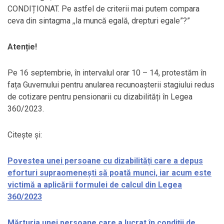
CONDIȚIONAT. Pe astfel de criterii mai putem compara
ceva din sintagma ,,la muncă egală, drepturi egale”?”
Atenție!
Pe 16 septembrie, în intervalul orar 10 – 14, protestăm în
fața Guvernului pentru anularea recunoașterii stagiului redus
de cotizare pentru pensionarii cu dizabilități în Legea
360/2023.
Citește și:
Povestea unei persoane cu dizabilități care a depus
eforturi supraomenești să poată munci, iar acum este
victimă a aplicării formulei de calcul din Legea
360/2023
Mărturia unei persoane care a lucrat în condiții de