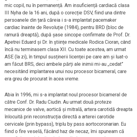
mic copil, nu în permanență. Am insuficiență cardiacă clasa
III Nyha de la 16 ani, după o corecție DSV, fiind una dintre
persoanele din țară căreia i s-a implantat pacemaker
cardiac înainte de Revoluție (1984), pentru BRD (bloc de
ramură dreaptă), după șase sincope confirmate de Prof. Dr.
Apetrei Eduard și Dr. în științe medicale Rodica Cioran, când
încă nu terminasem clasa XII. Cu toate acestea, am urmat
ASE (la zi), în timpul susținerii licenței pe care am și luat-o
am făcut BRS, deci ambele părți ale inimii mi-au ,,cedat”
necesitând implantarea unui nou procesor bicameral, care
era greu de procurat în acea vreme.
Abia în 1996, mi s-a implantat noul procesor bicameral de
către Conf. Dr. Radu Ciudin. Au urmat două proteze
mecanice de valve, aortică și mitrală, artera carotidă dreapta
înlocuită prin reconstrucția directă a arterei carotide
cervicale (prin bypass), triplu by pass aortocoronarian. Eu
fiind o fire veselă, făcând haz de necaz, îmi spuneam că