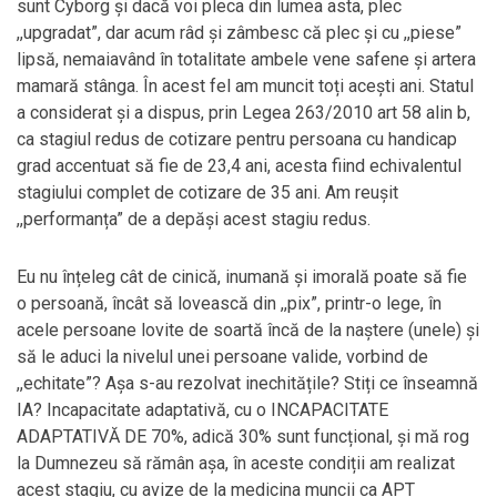
sunt Cyborg și dacă voi pleca din lumea asta, plec
,,upgradat”, dar acum râd și zâmbesc că plec și cu ,,piese”
lipsă, nemaiavând în totalitate ambele vene safene și artera
mamară stânga. În acest fel am muncit toți acești ani. Statul
a considerat și a dispus, prin Legea 263/2010 art 58 alin b,
ca stagiul redus de cotizare pentru persoana cu handicap
grad accentuat să fie de 23,4 ani, acesta fiind echivalentul
stagiului complet de cotizare de 35 ani. Am reușit
,,performanța” de a depăși acest stagiu redus.
Eu nu înțeleg cât de cinică, inumană și imorală poate să fie
o persoană, încât să lovească din ,,pix”, printr-o lege, în
acele persoane lovite de soartă încă de la naștere (unele) și
să le aduci la nivelul unei persoane valide, vorbind de
,,echitate”? Așa s-au rezolvat inechitățile? Stiți ce înseamnă
IA? Incapacitate adaptativă, cu o INCAPACITATE
ADAPTATIVĂ DE 70%, adică 30% sunt funcțional, și mă rog
la Dumnezeu să rămân așa, în aceste condiții am realizat
acest stagiu, cu avize de la medicina muncii ca APT