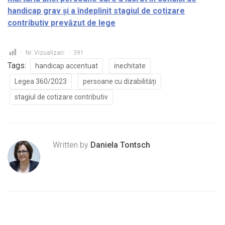
handicap grav și a îndeplinit stagiul de cotizare
contributiv prevăzut de lege
Nr. Vizualizari:
391
Tags:
handicap accentuat
inechitate
Legea 360/2023
persoane cu dizabilități
stagiul de cotizare contributiv
Written by
Daniela Tontsch