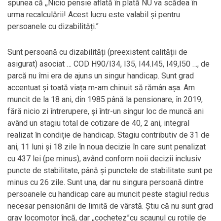
spunea că ,,Nicio pensie aflată în plată NU va scădea în
urma recalculării! Acest lucru este valabil și pentru
persoanele cu dizabilități.”
Sunt persoană cu dizabilități (preexistent calității de
asigurat) asociat … COD H90/I34, I35, I44.I45, I49,I50 …, de
parcă nu îmi era de ajuns un singur handicap. Sunt grad
accentuat și toată viața m-am chinuit să rămân așa. Am
muncit de la 18 ani, din 1985 până la pensionare, în 2019,
fără nicio zi întrerupere, și într-un singur loc de muncă ani
având un stagiu total de cotizare de 40, 2 ani, integral
realizat în condiție de handicap. Stagiu contributiv de 31 de
ani, 11 luni și 18 zile în noua decizie în care sunt penalizat
cu 437 lei (pe minus), având conform noii decizii inclusiv
puncte de stabilitate, până și punctele de stabilitate sunt pe
minus cu 26 zile. Sunt una, dar nu singura persoană dintre
persoanele cu handicap care au muncit peste stagiul redus
necesar pensionării de limită de vârstă. Știu că nu sunt grad
grav locomotor încă, dar ,,cochetez”cu scaunul cu rotile de