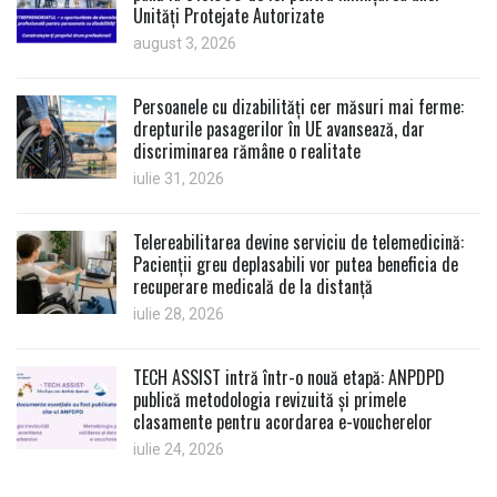
Unități Protejate Autorizate
august 3, 2026
Persoanele cu dizabilități cer măsuri mai ferme:
drepturile pasagerilor în UE avansează, dar
discriminarea rămâne o realitate
iulie 31, 2026
Telereabilitarea devine serviciu de telemedicină:
Pacienții greu deplasabili vor putea beneficia de
recuperare medicală de la distanță
iulie 28, 2026
TECH ASSIST intră într-o nouă etapă: ANPDPD
publică metodologia revizuită și primele
clasamente pentru acordarea e-voucherelor
iulie 24, 2026