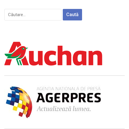
Caută
după: