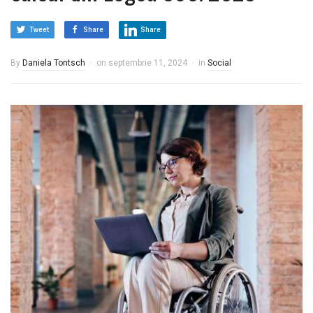
Tweet
Share
Share
By
Daniela Tontsch
on
septembrie 11, 2024
in
Social