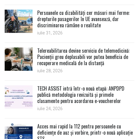
Persoanele cu dizabilități cer măsuri mai ferme:
drepturile pasagerilor în UE avansează, dar
discriminarea rămâne o realitate
iulie 31, 2026
Telereabilitarea devine serviciu de telemedicină:
Pacienții greu deplasabili vor putea beneficia de
recuperare medicală de la distanță
iulie 28, 2026
TECH ASSIST intră într-o nouă etapă: ANPDPD
publică metodologia revizuită și primele
clasamente pentru acordarea e-voucherelor
iulie 24, 2026
Acces mai rapid la 112 pentru persoanele cu
deficiențe de auz și vorbire, printr-o nouă aplicație
STS