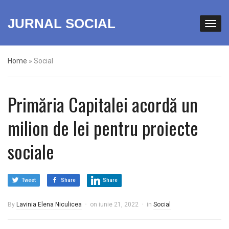
JURNAL SOCIAL
Home
»
Social
Primăria Capitalei acordă un
milion de lei pentru proiecte
sociale
Tweet
Share
Share
By
Lavinia Elena Niculicea
on
iunie 21, 2022
in
Social