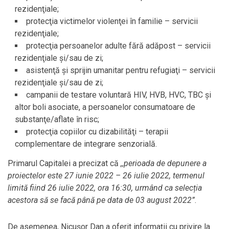
rezidenţiale;
protecţia victimelor violenţei în familie – servicii
rezidenţiale;
protecţia persoanelor adulte fără adăpost – servicii
rezidenţiale şi/sau de zi;
asistenţă şi sprijin umanitar pentru refugiaţi – servicii
rezidenţiale şi/sau de zi;
campanii de testare voluntară HIV, HVB, HVC, TBC şi
altor boli asociate, a persoanelor consumatoare de
substanţe/aflate în risc;
protecţia copiilor cu dizabilităţi – terapii
complementare de integrare senzorială.
Primarul Capitalei a precizat că
,,perioada de depunere a
proiectelor este 27 iunie 2022 – 26 iulie 2022, termenul
limită fiind 26 iulie 2022, ora 16:30, urmând ca selecția
acestora să se facă până pe data de 03 august 2022”
.
De asemenea, Nicuşor Dan a oferit informaţii cu privire la