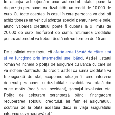
În situația achiziționării unui automobil, statul pune la
dispoziția persoanei cu dizabilități un credit de 10.000 de
euro. Cu toate acestea, în cazul în care persoana va dori să
achiziționeze un vehicul adaptat special pentru nevoile sale,
atunci valoarea creditului poate fi dublată la o limită de
20.000 de euro. Indiferent de sumă, returnarea creditului
pentru automobil va trebui făcută într-un termen de 15 ani.
De subliniat este faptul că
oferta este făcută de către stat
și va funcționa prin intermediul unei bănci
. Astfel, ,,statul
român va încheia o poliță de asigurare cu Banca cu care sa
va încheia Contractul de credit, astfel că suma creditată va
fi asigurată de stat, acoperind situația în care intervine
decesul persoanei cu dizabilitate, invaliditatea totală din
orice motiv (boală sau accident), șomajul involuntar etc.
Polița de asigurare garantează băncii finanțatoare
recuperarea soldului creditului, iar familiei asiguratului,
scutirea de la plata acestuia dacă în viața asiguratului
intervine ceva neprevăzut.”