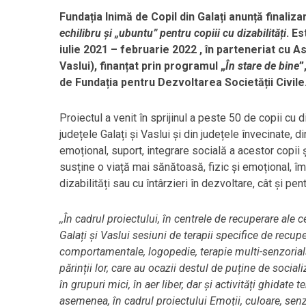
Fundația Inimă de Copil din Galați anunță finaliz
echilibru și „ubuntu” pentru copiii cu dizabilități
. E
iulie 2021 – februarie 2022
, în parteneriat cu A
Vaslui), finanțat prin programul „
În stare de bine
”
de Fundația pentru Dezvoltarea Societății Civile
Proiectul a venit în sprijinul a peste 50 de copii cu di
județele Galați și Vaslui și din județele învecinate, d
emoțional, suport, integrare socială a acestor copii ș
susține o viață mai sănătoasă, fizic și emoțional, îm
dizabilități sau cu întârzieri în dezvoltare, cât și pentr
,,În cadrul proiectului, în centrele de recuperare ale 
Galați și Vaslui sesiuni de terapii specifice de recupe
comportamentale, logopedie, terapie multi-senzorială,
părinții lor, care au ocazii destul de puține de sociali
în grupuri mici, în aer liber, dar și activități ghidate 
asemenea, în cadrul proiectului Emoții, culoare, senza