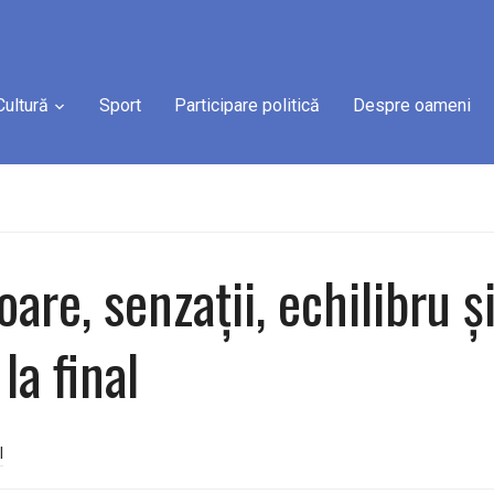
Cultură
Sport
Participare politică
Despre oameni
oare, senzații, echilibru 
 la final
l