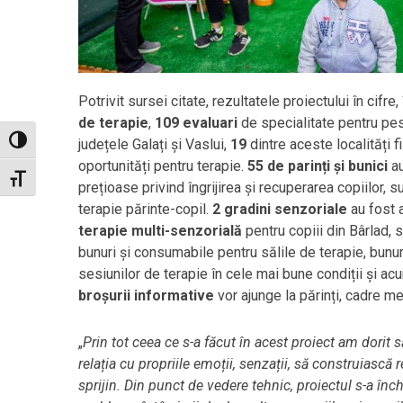
Potrivit sursei citate, rezultatele proiectului în cifr
de terapie
,
109
evaluari
de specialitate pentru pe
județele Galați și Vaslui,
19
dintre aceste localități f
Toggle High Contrast
oportunități pentru terapie.
55 de parinți și bunici
au
Toggle Font size
prețioase privind îngrijirea și recuperarea copiilor,
terapie părinte-copil.
2
gradini senzoriale
au fost 
terapie multi-senzorială
pentru copiii din Bârlad,
bunuri și consumabile pentru sălile de terapie, bunuri
sesiunilor de terapie în cele mai bune condiții și ac
broșurii informative
vor ajunge la părinți, cadre me
„
Prin tot ceea ce s-a făcut în acest proiect am dorit s
relația cu propriile emoții, senzații, să construiască r
sprijin. Din punct de vedere tehnic, proiectul s-a înc