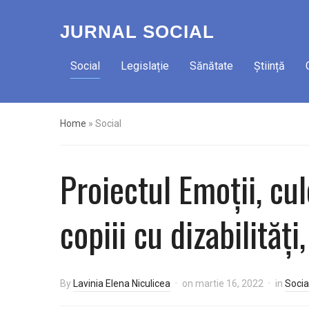
JURNAL SOCIAL
Social
Legislație
Sănătate
Știință
Home
»
Social
Proiectul Emoții, cul
copiii cu dizabilități,
By
Lavinia Elena Niculicea
on
martie 16, 2022
in
Socia