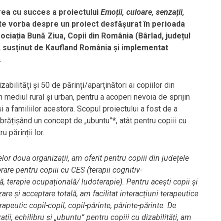
area cu succes a proiectului
Emoții, culoare, senzații,
ste vorba despre un proiect
desfășurat în perioada
sociația Bună Ziua, Copii din România (Bârlad, județul
, susținut de Kaufland România și implementat
.
zabilități și 50 de părinți/aparținători ai copiilor din
in mediul rural și urban, pentru a acoperi nevoia de sprijin
i a familiilor acestora. Scopul proiectului a fost de a
brățișând un concept de „ubuntu”*, atât pentru copiii cu
u părinții lor.
celor doua organizații, am oferit pentru copiii din județele
rare pentru copiii cu CES (terapii cognitiv-
 terapie ocupațională/ ludoterapie). Pentru acești copii și
zare și acceptare totală, am facilitat interacțiuni terapeutice
terapeutic copil-copil, copil-părinte, părinte-părinte. De
ții, echilibru și „ubuntu” pentru copiii cu dizabilități, am