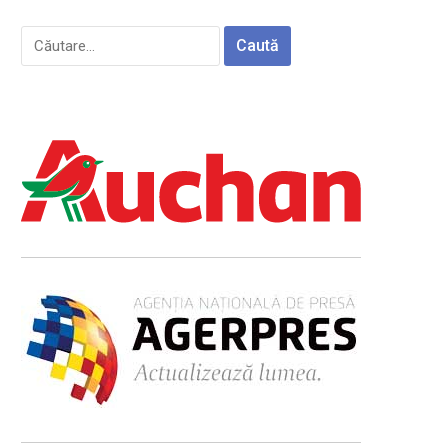
Caută
după: