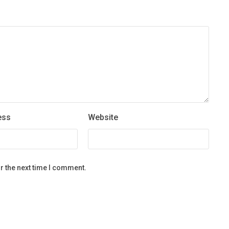
ess
Website
r the next time I comment.