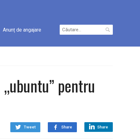
Caută
Anunț de angajare
după:
și „ubuntu” pentru
Tweet
Share
Share