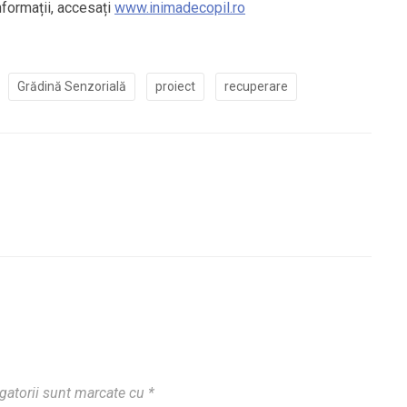
informații, accesați
www.inimadecopil.ro
Grădină Senzorială
proiect
recuperare
gatorii sunt marcate cu
*