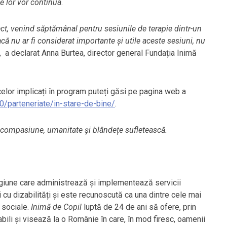
le lor vor continua
.
iect, venind săptămânal pentru sesiunile de terapie dintr-un
ă nu ar fi considerat importante și utile aceste sesiuni, nu
, a declarat Anna Burtea, director general Fundația Inimă
celor implicați în program puteți găsi pe pagina web a
.0/parteneriate/in-stare-de-bine/
.
 compasiune, umanitate și blândețe sufletească.
giune care administrează și implementează servicii
eri cu dizabilități și este recunoscută ca una dintre cele mai
i sociale.
Inimă de Copil
luptă de 24 de ani să ofere, prin
abili și visează la o Românie în care, în mod firesc, oamenii