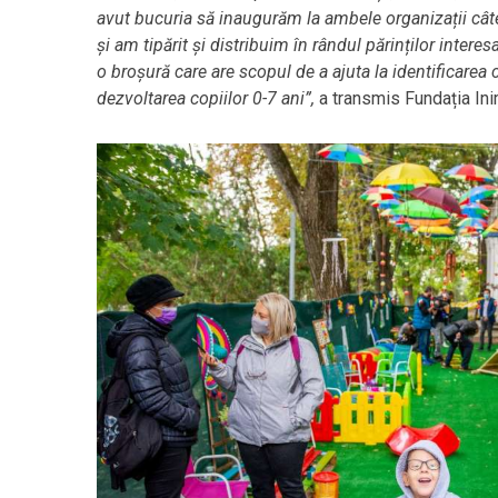
avut bucuria să inaugurăm la ambele organizații câte
și am tipărit și distribuim în rândul părinților interes
o broșură care are scopul de a ajuta la identificarea
dezvoltarea copiilor 0-7 ani”,
a transmis Fundația Ini