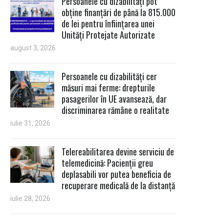
Persoanele cu dizabilități pot
obține finanțări de până la 815.000
de lei pentru înființarea unei
Unități Protejate Autorizate
august 3, 2026
Persoanele cu dizabilități cer
măsuri mai ferme: drepturile
pasagerilor în UE avansează, dar
discriminarea rămâne o realitate
iulie 31, 2026
Telereabilitarea devine serviciu de
telemedicină: Pacienții greu
deplasabili vor putea beneficia de
recuperare medicală de la distanță
iulie 28, 2026