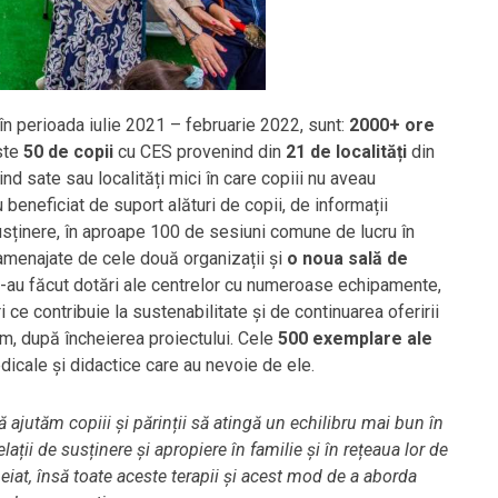
e, în perioada iulie 2021 – februarie 2022, sunt:
2000+
ore
ste
50
de copii
cu CES provenind din
21
de localități
din
iind sate sau localități mici în care copiii nu aveau
 beneficiat de suport alături de copii, de informații
 susținere, în aproape 100 de sesiuni comune de lucru în
amenajate de cele două organizații și
o noua sală de
 s-au făcut dotări ale centrelor cu numeroase echipamente,
 ce contribuie la sustenabilitate și de continuarea oferirii
um, după încheierea proiectului. Cele
500 exemplare ale
dicale și didactice care au nevoie de ele.
ă ajutăm copiii și părinții să atingă un echilibru mai bun în
elații de susținere și apropiere în familie și în rețeaua lor de
heiat, însă toate aceste terapii și acest mod de a aborda