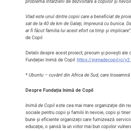
problema întârzierii de dezvoltare a copiilor și nevoi
Vlad este unul dintre copiii care a beneficiat de pro
sat de la 40 de km de Galați, împreună cu bunica. Dac
ar fi făcut familia lui acest efort ca timp și implicare
”
de Copil
Detalii despre acest proiect, precum și povești ale 
Fundației Inimă de Copil:
https://inimadecopil.ro/v2
* Ubuntu – cuvânt din Africa de Sud, care înseamnă
Despre Fundația Inimă de Copil
Inimă de Copil
este cea mai mare organizație din re
sociale pentru copii și familii în nevoie, copii și tin
bune și eficiente organizații care furnizează servici
educaţie, o șansă la un viitor mai bun copiilor vulner