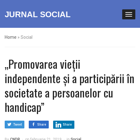
JURNAL SOCIAL
Home
»
Social
„Promovarea vieții
independente și a participării în
societate a persoanelor cu
handicap”
Tweet
Share
Share
By
CNDR
on
februarie 21, 2019
in
Social