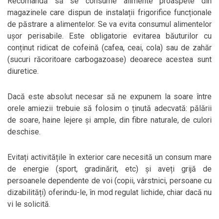
Recomandă să se consume alimente proaspete din
magazinele care dispun de instalații frigorifice funcționale
de păstrare a alimentelor. Se va evita consumul alimentelor
ușor perisabile. Este obligatorie evitarea băuturilor cu
conținut ridicat de cofeină (cafea, ceai, cola) sau de zahăr
(sucuri răcoritoare carbogazoase) deoarece acestea sunt
diuretice.
Dacă este absolut necesar să ne expunem la soare între
orele amiezii trebuie să folosim o ținută adecvată: pălării
de soare, haine lejere și ample, din fibre naturale, de culori
deschise.
Evitați activitățile în exterior care necesită un consum mare
de energie (sport, gradinărit, etc) și aveți grijă de
persoanele dependente de voi (copii, vârstnici, persoane cu
dizabilități) oferindu-le, în mod regulat lichide, chiar dacă nu
vi le solicită.