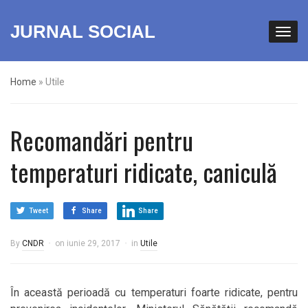
JURNAL SOCIAL
Home
»
Utile
Recomandări pentru
temperaturi ridicate, caniculă
Tweet
Share
Share
By
CNDR
on
iunie 29, 2017
in
Utile
În această perioadă cu temperaturi foarte ridicate, pentru