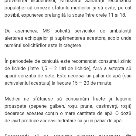
prevenirea incidențelor, Ministerul Sănătății recomandă
populației să urmeze sfaturile medicilor și să evite, pe cât
posibil, expunerea prelungită la soare între orele 11 și 18.
De asemenea, MS solicită serviciilor de ambulanță
alertarea echipajelor și suplimentarea acestora, acolo unde
numărul solicitărilor este în creștere.
În perioadele de caniculă este recomandat consumul zilnic
de lichide (între 1,5 — 2 litri de lichide), fără a aștepta să
apară senzația de sete. Este necesar un pahar de apă (sau
echivalentul acestuia) la fiecare 15 — 20 de minute.
Medicii ne sfătuiesc să consumăm fructe și legume
proaspete (pepene galben, roșu, prune, castraveți, roșii)
deoarece acestea conțin o mare cantitate de apă. O doză
de iaurt produce aceeași hidratare ca și un pahar de apă.