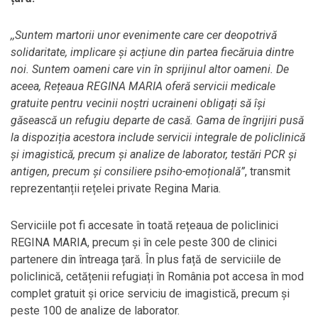
,,Suntem martorii unor evenimente care cer deopotrivă
solidaritate, implicare și acțiune din partea fiecăruia dintre
noi. Suntem oameni care vin în sprijinul altor oameni. De
aceea, Rețeaua REGINA MARIA oferă servicii medicale
gratuite pentru vecinii noștri ucraineni obligați să își
găsească un refugiu departe de casă. Gama de îngrijiri pusă
la dispoziția acestora include servicii integrale de policlinică
și imagistică, precum și analize de laborator, testări PCR și
antigen, precum și consiliere psiho-emoțională”
, transmit
reprezentanții rețelei private Regina Maria.
Serviciile pot fi accesate în toată rețeaua de policlinici
REGINA MARIA, precum și în cele peste 300 de clinici
partenere din întreaga țară. În plus față de serviciile de
policlinică, cetățenii refugiați în România pot accesa în mod
complet gratuit și orice serviciu de imagistică, precum și
peste 100 de analize de laborator.