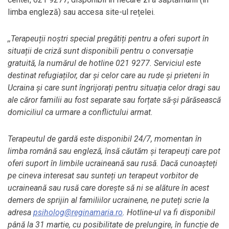
limba engleză) sau accesa site-ul rețelei.
,,Terapeuții noștri special pregătiți pentru a oferi suport în
situații de criză sunt disponibili pentru o conversație
gratuită, la numărul de hotline 021 9277. Serviciul este
destinat refugiaților, dar și celor care au rude și prieteni în
Ucraina și care sunt îngrijorați pentru situația celor dragi sau
ale căror familii au fost separate sau forțate să-și părăsească
domiciliul ca urmare a conflictului armat.
Terapeutul de gardă este disponibil 24/7, momentan în
limba română sau engleză, însă căutăm și terapeuți care pot
oferi suport în limbile ucraineană sau rusă. Dacă cunoașteți
pe cineva interesat sau sunteți un terapeut vorbitor de
ucraineană sau rusă care dorește să ni se alăture în acest
demers de sprijin al familiilor ucrainene, ne puteți scrie la
adresa
psiholog@reginamaria.ro
. Hotline-ul va fi disponibil
până la 31 martie, cu posibilitate de prelungire, în funcție de