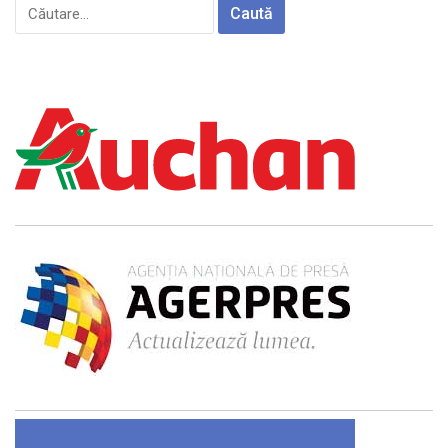
Caută
după: