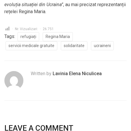
evoluția situației din Ucraina”
, au mai precizat reprezentanții
rețelei Regina Maria.
Nr. Vizualizari:
26.751
Tags:
refugiați
Regina Maria
servicii medicale gratuite
solidaritate
ucraineni
Written by
Lavinia Elena Niculicea
LEAVE A COMMENT