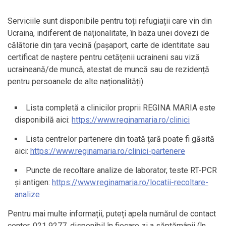
Serviciile sunt disponibile pentru toți refugiații care vin din
Ucraina, indiferent de naționalitate, în baza unei dovezi de
călătorie din țara vecină (pașaport, carte de identitate sau
certificat de naștere pentru cetățenii ucraineni sau viză
ucraineană/de muncă, atestat de muncă sau de rezidență
pentru persoanele de alte naționalități).
Lista completă a clinicilor proprii REGINA MARIA este
disponibilă aici:
https://www.reginamaria.ro/clinici
Lista centrelor partenere din toată țară poate fi găsită
aici:
https://www.reginamaria.ro/clinici-partenere
Puncte de recoltare analize de laborator, teste RT-PCR
și antigen:
https://www.reginamaria.ro/locatii-recoltare-
analize
Pentru mai multe informații, puteți apela numărul de contact
center, 021 9277, disponibil în fiecare zi a săptămânii (în