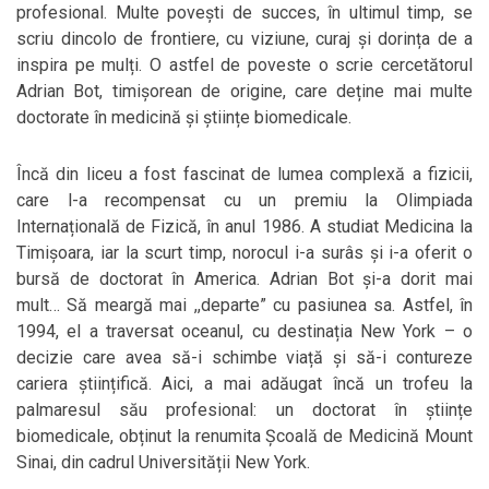
profesional. Multe povești de succes, în ultimul timp, se
scriu dincolo de frontiere, cu viziune, curaj și dorința de a
inspira pe mulți. O astfel de poveste o scrie cercetătorul
Adrian Bot, timișorean de origine, care deține mai multe
doctorate în medicină și științe biomedicale.
Încă din liceu a fost fascinat de lumea complexă a fizicii,
care l-a recompensat cu un premiu la Olimpiada
Internațională de Fizică, în anul 1986. A studiat Medicina la
Timișoara, iar la scurt timp, norocul i-a surâs și i-a oferit o
bursă de doctorat în America. Adrian Bot și-a dorit mai
mult… Să meargă mai ,,departe” cu pasiunea sa. Astfel, în
1994, el a traversat oceanul, cu destinația New York – o
decizie care avea să-i schimbe viață și să-i contureze
cariera științifică. Aici, a mai adăugat încă un trofeu la
palmaresul său profesional: un doctorat în științe
biomedicale, obținut la renumita Școală de Medicină Mount
Sinai, din cadrul Universității New York.