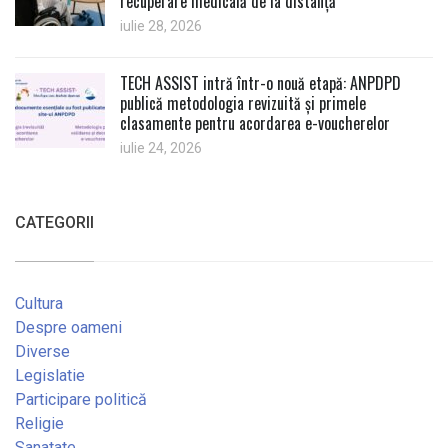
recuperare medicală de la distanță
iulie 28, 2026
TECH ASSIST intră într-o nouă etapă: ANPDPD
publică metodologia revizuită și primele
clasamente pentru acordarea e-voucherelor
iulie 24, 2026
CATEGORII
Cultura
Despre oameni
Diverse
Legislatie
Participare politică
Religie
Sanatate