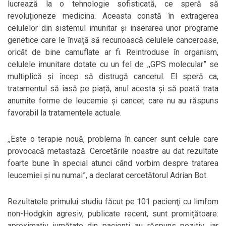
lucrează la o tehnologie sofisticată, ce speră să
revoluționeze medicina. Aceasta constă în extragerea
celulelor din sistemul imunitar și inserarea unor programe
genetice care le învață să recunoască celulele canceroase,
oricât de bine camuflate ar fi. Reintroduse în organism,
celulele imunitare dotate cu un fel de ,,GPS molecular” se
multiplică şi încep să distrugă cancerul. El speră ca,
tratamentul să iasă pe piață, anul acesta și să poată trata
anumite forme de leucemie și cancer, care nu au răspuns
favorabil la tratamentele actuale.
,,Este o terapie nouă, problema în cancer sunt celule care
provocacă metastază. Cercetările noastre au dat rezultate
foarte bune în special atunci când vorbim despre tratarea
leucemiei și nu numai”, a declarat cercetătorul Adrian Bot.
Rezultatele primului studiu făcut pe 101 pacienţi cu limfom
non-Hodgkin agresiv, publicate recent, sunt promițătoare:
aproximativ jumătate din pacienți au răspuns pozitiv, iar