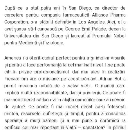
După ce a stat patru ani în San Diego, ca director de
cercetare pentru compania farmaceutică Alliance Pharma
Corporation, s-a stabilit definitiv în Los Angeles. Aici, el a
avut șansa să-l cunoască pe George Emil Palade, decan la
Universitatea din San Diego și laureat al Premiului Nobel
pentru Medicină și Fiziologie.
America i-a oferit cadrul perfect pentru a-și împlini visurile
și pentru a face performanță la cel mai înalt nivel. I se poate
citi în privire profesionalismul, dar mai ales în realizări.
Fiecare om are o misiune pe acest pământ. Adrian Bot a
primit misiunea nobilă de a salva vieți… O muncă care
implică multă responsabilitate, dar și privilegii. Ce poate fi
mai nobil decât să lucrezi în slujba oamenilor care au nevoie
de ajutor? Ce poate fi mai măreț decât să-ți folosești
mintea, resursele sufletești și timpul, pentru a consolida
speranța a mulți oameni și a mai pune o cărămidă la
edificiul cel mai important în viață – sănătatea? În primul