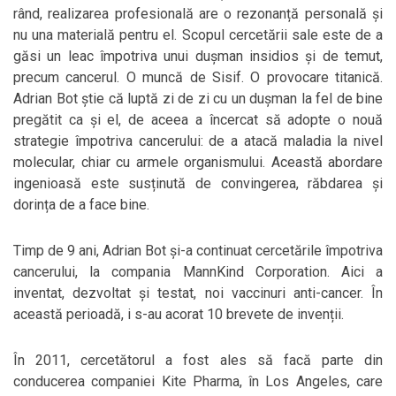
rând, realizarea profesională are o rezonanță personală și
nu una materială pentru el. Scopul cercetării sale este de a
găsi un leac împotriva unui dușman insidios și de temut,
precum cancerul. O muncă de Sisif. O provocare titanică.
Adrian Bot știe că luptă zi de zi cu un dușman la fel de bine
pregătit ca și el, de aceea a încercat să adopte o nouă
strategie împotriva cancerului: de a atacă maladia la nivel
molecular, chiar cu armele organismului. Această abordare
ingenioasă este susținută de convingerea, răbdarea și
dorința de a face bine.
Timp de 9 ani, Adrian Bot și-a continuat cercetările împotriva
cancerului, la compania MannKind Corporation. Aici a
inventat, dezvoltat și testat, noi vaccinuri anti-cancer. În
această perioadă, i s-au acorat 10 brevete de invenții.
În 2011, cercetătorul a fost ales să facă parte din
conducerea companiei Kite Pharma, în Los Angeles, care