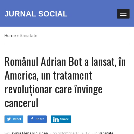
JURNAL SOCIAL
Home
»
Sanatate
Românul Adrian Bot a lansat, în
America, un tratament
revoluționar care învinge
cancerul
Tweet
Share
Share
By
Lavinia Elena Niculicea
on
octombrie 16, 2017
in
Sanatate