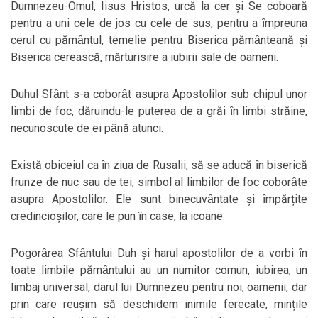
Dumnezeu-Omul, Iisus Hristos, urcă la cer și Se coboară
pentru a uni cele de jos cu cele de sus, pentru a ȋmpreuna
cerul cu pămȃntul, temelie pentru Biserica pămȃnteană și
Biserica cerească, mărturisire a iubirii sale de oameni.
Duhul Sfȃnt s-a coborȃt asupra Apostolilor sub chipul unor
limbi de foc, dăruindu-le puterea de a grăi ȋn limbi străine,
necunoscute de ei pȃnă atunci.
Există obiceiul ca ȋn ziua de Rusalii, să se aducă ȋn biserică
frunze de nuc sau de tei, simbol al limbilor de foc coborȃte
asupra Apostolilor. Ele sunt binecuvȃntate și ȋmpărțite
credincioșilor, care le pun ȋn case, la icoane.
Pogorȃrea Sfȃntului Duh și harul apostolilor de a vorbi ȋn
toate limbile pămȃntului au un numitor comun, iubirea, un
limbaj universal, darul lui Dumnezeu pentru noi, oamenii, dar
prin care reușim să deschidem inimile ferecate, mințile