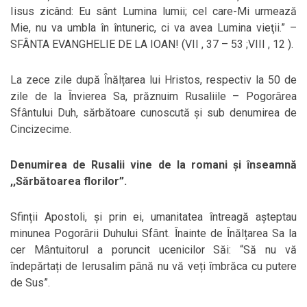
Iisus zicând: Eu sânt Lumina lumii; cel care-Mi urmează
Mie, nu va umbla în întuneric, ci va avea Lumina vieţii.” –
SFÂNTA EVANGHELIE DE LA IOAN! (VII , 37 – 53 ;VIII , 12 ).
La zece zile după Ȋnălțarea lui Hristos, respectiv la 50 de
zile de la Ȋnvierea Sa, prăznuim Rusaliile – Pogorȃrea
Sfȃntului Duh, sărbătoare cunoscută și sub denumirea de
Cincizecime.
Denumirea de Rusalii vine de la romani și ȋnseamnă
,,Sărbătoarea florilor”.
Sfinții Apostoli, și prin ei, umanitatea ȋntreagă așteptau
minunea Pogorȃrii Duhului Sfȃnt. Ȋnainte de Ȋnălțarea Sa la
cer Mȃntuitorul a poruncit ucenicilor Săi: “Să nu vă
ȋndepărtați de Ierusalim pȃnă nu vă veți ȋmbrăca cu putere
de Sus”.