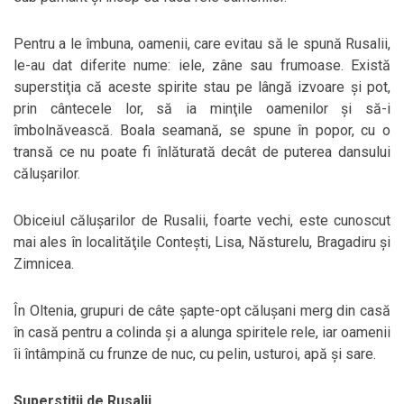
Pentru a le îmbuna, oamenii, care evitau să le spună Rusalii,
le-au dat diferite nume: iele, zâne sau frumoase. Există
superstiţia că aceste spirite stau pe lângă izvoare şi pot,
prin cântecele lor, să ia minţile oamenilor şi să-i
îmbolnăvească. Boala seamană, se spune în popor, cu o
transă ce nu poate fi înlăturată decât de puterea dansului
căluşarilor.
Obiceiul căluşarilor de Rusalii, foarte vechi, este cunoscut
mai ales în localităţile Conteşti, Lisa, Năsturelu, Bragadiru şi
Zimnicea.
În Oltenia, grupuri de câte şapte-opt căluşani merg din casă
în casă pentru a colinda şi a alunga spiritele rele, iar oamenii
îi întâmpină cu frunze de nuc, cu pelin, usturoi, apă şi sare.
Superstiţii de Rusalii