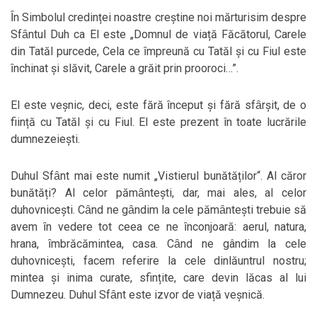
Ȋn Simbolul credinței noastre creștine noi mărturisim despre
Sfȃntul Duh ca El este „Domnul de viață Făcătorul, Carele
din Tatăl purcede, Cela ce ȋmpreună cu Tatăl și cu Fiul este
ȋnchinat și slăvit, Carele a grăit prin prooroci…”.
El este veșnic, deci, este fără ȋnceput și fără sfȃrșit, de o
ființă cu Tatăl și cu Fiul. El este prezent în toate lucrările
dumnezeiești.
Duhul Sfȃnt mai este numit „Vistierul bunătăților“. Al căror
bunătăți? Al celor pămȃntești, dar, mai ales, al celor
duhovnicești. Cȃnd ne gȃndim la cele pămȃntești trebuie să
avem ȋn vedere tot ceea ce ne ȋnconjoară: aerul, natura,
hrana, ȋmbrăcămintea, casa. Cȃnd ne gândim la cele
duhovnicești, facem referire la cele dinlăuntrul nostru;
mintea și inima curate, sfințite, care devin lăcas al lui
Dumnezeu. Duhul Sfȃnt este izvor de viață veșnică.