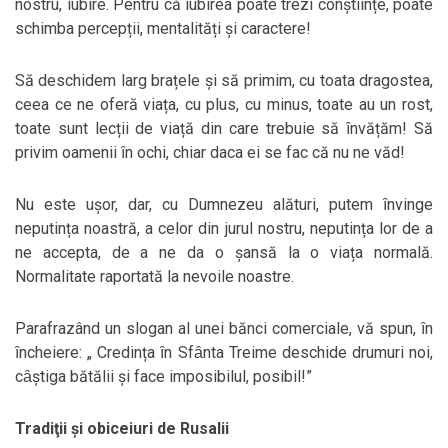
nostru, iubire. Pentru că iubirea poate trezi conștiințe, poate
schimba percepții, mentalități și caractere!
Să deschidem larg brațele și să primim, cu toata dragostea,
ceea ce ne oferă viața, cu plus, cu minus, toate au un rost,
toate sunt lecții de viață din care trebuie să ȋnvățăm! Să
privim oamenii ȋn ochi, chiar daca ei se fac că nu ne văd!
Nu este ușor, dar, cu Dumnezeu alături, putem ȋnvinge
neputința noastră, a celor din jurul nostru, neputința lor de a
ne accepta, de a ne da o șansă la o viața normală.
Normalitate raportată la nevoile noastre.
Parafrazând un slogan al unei bănci comerciale, vă spun, ȋn
ȋncheiere: „ Credința ȋn Sfȃnta Treime deschide drumuri noi,
cȃștiga bătălii și face imposibilul, posibil!”
Tradiţii şi obiceiuri de Rusalii