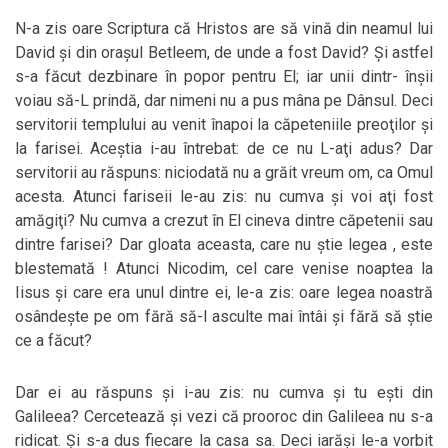
N-a zis oare Scriptura că Hristos are să vină din neamul lui
David şi din oraşul Betleem, de unde a fost David? Şi astfel
s-a făcut dezbinare în popor pentru El; iar unii dintr- înşii
voiau să-L prindă, dar nimeni nu a pus mâna pe Dânsul. Deci
servitorii templului au venit înapoi la căpeteniile preoţilor şi
la farisei. Aceştia i-au întrebat: de ce nu L-aţi adus? Dar
servitorii au răspuns: niciodată nu a grăit vreum om, ca Omul
acesta. Atunci fariseii le-au zis: nu cumva şi voi aţi fost
amăgiţi? Nu cumva a crezut în El cineva dintre căpetenii sau
dintre farisei? Dar gloata aceasta, care nu ştie legea , este
blestemată ! Atunci Nicodim, cel care venise noaptea la
Iisus şi care era unul dintre ei, le-a zis: oare legea noastră
osândeşte pe om fără să-l asculte mai întâi şi fără să ştie
ce a făcut?
Dar ei au răspuns şi i-au zis: nu cumva şi tu eşti din
Galileea? Cercetează şi vezi că prooroc din Galileea nu s-a
ridicat. Şi s-a dus fiecare la casa sa. Deci iarăşi le-a vorbit