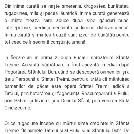
Din inima curată se naște smerenia, dragostea, bunătatea,
rugăciunea, mila și pacea lăuntrică. Inima curată generează
o minte trează care aduce după sine gȃnduri bune,
ȋnțelepciune, credința neclintită și lumină duhovnicească.
Inima curată și mintea trează sunt izvor de bunătăți pentru
tot ceea ce înseamnă conștiința umană.
Ȋn fiecare an, ȋn prima zi după Rusalii, sărbatorim Sfȃnta
Treime. Această sărbătoare a fost așezată imediat după
Pogorȃrea Sfȃntului Duh, cȃnd se descoperă oamenilor și a
treia Persoană a Sfintei Treimi, pentru a arăta că mȃntuirea
oamenilor de păcat este opera Sfintei Treimi, adică a
Tatălui, prin hotărȃrea și făgăduința Răscumpărării a Fiului,
prin Patimi și Ȋnviere, și a Duhului Sfȃnt, prin venirea Sa la
Cincizecime.
Orice rugăciune ȋncepe cu mărturisirea credinței în Sfȃnta
Treime: “Ȋn numele Tatălui și al Fiului și al Sfȃntului Duh”. De