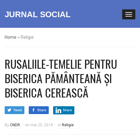
JURNAL SOCIAL
Home
»
Religie
RUSALIILE-TEMELIE PENTRU
BISERICA PĂMȂNTEANĂ ȘI
BISERICA CEREASCĂ
Tweet
Share
Share
By
CNDR
on
mai 25, 2018
in
Religie