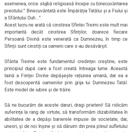
asemenea, orice slujbă religioasă ȋncepe cu binecuvȃntarea
preotului:” Binecuvȃntată este Ȋmpărăția Tatălui și a Fiului și
a Sfȃntului Duh….”.
Acest lucru ne arată că cinstirea Sfintei Treimi este mult mai
importantă decȃt cinstirea Sfinților, doarece fiecare
Persoană Divină este venerată ca Dumnezeu, ȋn timp ce
Sfinții sunt cinstiți ca oameni care s-au desăvârșit.
Sfȃnta Treime este fundamentul credinței creștine, este
principiul după care a fost creată ȋntreaga lume. Această
taină a Ființei Divine depășește rațiunea umană, dar ea a
fost descoperită oamenilor prin grija lui Dumnezeu Tatăl.
Este model de iubire și de trăire.
Să ne bucurăm de aceste daruri, dragi prieteni! Să ridicăm
suferința la rang de virtute, să transformăm dizabilitatea ȋn
abilitatea de a depăși barierele impuse de societate, dar,
uneori, și de noi înșine și să dăruim din prea plinul sufletului