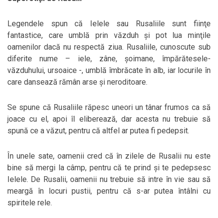
Legendele spun că Ielele sau Rusaliile sunt fiinţe
fantastice, care umblă prin văzduh şi pot lua minţile
oamenilor dacă nu respectă ziua. Rusaliile, cunoscute sub
diferite nume – iele, zâne, şoimane, împărătesele-
văzduhului, ursoaice -, umblă îmbrăcate în alb, iar locurile în
care dansează rămân arse şi neroditoare.
Se spune că Rusaliile răpesc uneori un tânar frumos ca să
joace cu el, apoi îl eliberează, dar acesta nu trebuie să
spună ce a văzut, pentru că altfel ar putea fi pedepsit.
În unele sate, oamenii cred că în zilele de Rusalii nu este
bine să mergi la câmp, pentru că te prind şi te pedepsesc
Ielele. De Rusalii, oamenii nu trebuie să intre în vie sau să
meargă în locuri pustii, pentru că s-ar putea întâlni cu
spiritele rele.