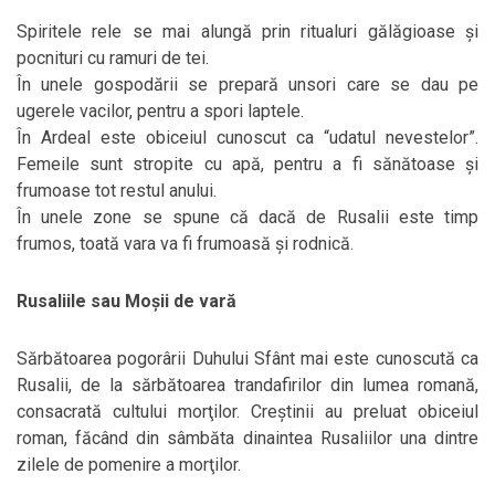
Spiritele rele se mai alungă prin ritualuri gălăgioase şi
pocnituri cu ramuri de tei.
În unele gospodării se prepară unsori care se dau pe
ugerele vacilor, pentru a spori laptele.
În Ardeal este obiceiul cunoscut ca “udatul nevestelor”.
Femeile sunt stropite cu apă, pentru a fi sănătoase şi
frumoase tot restul anului.
În unele zone se spune că dacă de Rusalii este timp
frumos, toată vara va fi frumoasă şi rodnică.
Rusaliile sau Moşii de vară
Sărbătoarea pogorârii Duhului Sfânt mai este cunoscută ca
Rusalii, de la sărbătoarea trandafirilor din lumea romană,
consacrată cultului morţilor. Creştinii au preluat obiceiul
roman, făcând din sâmbăta dinaintea Rusaliilor una dintre
zilele de pomenire a morţilor.