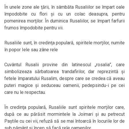
În unele zone ale ţării, în sâmbăta Rusaliilor se împart oale
împodobite cu flori şi cu un colac deasupra, pentru
pomenirea morţilor. În duminica Rusaliilor, se împart farfurii
frumos împodobite pentru vii.
Rusaliile sunt, în credinţa populară, spiritele morţilor, numite
în popor Iele sau zâne rele
Cuvântul Rusalii provine din latinescul „rosalia”, care
simbolizeaza sărbatoarea trandafirilor, dar reprezintă şi
fetele împaratului Rusalim, despre care se credea că aveau
puteri magice şi seduceau oamenii, pedepsindu-i pe cei
care nu le respectau.
În credinţa populară, Rusaliile sunt spiritele morţilor care,
după ce au părăsit mormintele la Joimari şi au petrecut
Paştile cu cei vii, refuză să se mai întoarcă în locurile lor de
sub pământ şi încep să facă rele oamenilor.