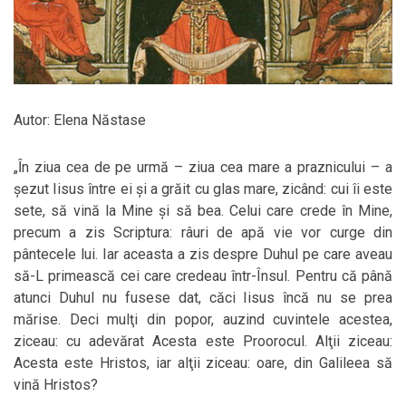
Autor: Elena Năstase
„Ȋn ziua cea de pe urmă – ziua cea mare a praznicului – a
şezut Iisus între ei şi a grăit cu glas mare, zicând: cui îi este
sete, să vină la Mine şi să bea. Celui care crede în Mine,
precum a zis Scriptura: râuri de apă vie vor curge din
pântecele lui. Iar aceasta a zis despre Duhul pe care aveau
să-L primească cei care credeau într-Însul. Pentru că până
atunci Duhul nu fusese dat, căci Iisus încă nu se prea
mărise. Deci mulţi din popor, auzind cuvintele acestea,
ziceau: cu adevărat Acesta este Proorocul. Alţii ziceau:
Acesta este Hristos, iar alţii ziceau: oare, din Galileea să
vină Hristos?