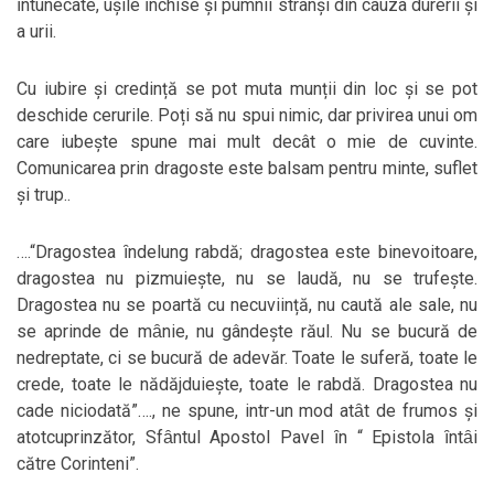
ȋntunecate, ușile ȋnchise și pumnii strânși din cauza durerii și
a urii.
Cu iubire și credință se pot muta munții din loc și se pot
deschide cerurile. Poți să nu spui nimic, dar privirea unui om
care iubește spune mai mult decât o mie de cuvinte.
Comunicarea prin dragoste este balsam pentru minte, suflet
și trup..
….“Dragostea ȋndelung rabdă; dragostea este binevoitoare,
dragostea nu pizmuiește, nu se laudă, nu se trufește.
Dragostea nu se poartă cu necuviință, nu caută ale sale, nu
se aprinde de mȃnie, nu gândește răul. Nu se bucură de
nedreptate, ci se bucură de adevăr. Toate le suferă, toate le
crede, toate le nădăjduiește, toate le rabdă. Dragostea nu
cade niciodată”…., ne spune, intr-un mod atȃt de frumos și
atotcuprinzător, Sfȃntul Apostol Pavel ȋn “ Epistola ȋntȃi
către Corinteni”.