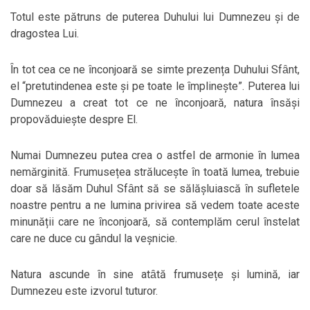
Totul este pătruns de puterea Duhului lui Dumnezeu și de
dragostea Lui.
Ȋn tot cea ce ne ȋnconjoară se simte prezența Duhului Sfȃnt,
el “pretutindenea este și pe toate le ȋmplinește”. Puterea lui
Dumnezeu a creat tot ce ne ȋnconjoară, natura ȋnsăși
propovăduiește despre El.
Numai Dumnezeu putea crea o astfel de armonie ȋn lumea
nemărginită. Frumusețea strălucește ȋn toată lumea, trebuie
doar să lăsăm Duhul Sfȃnt să se sălășluiască ȋn sufletele
noastre pentru a ne lumina privirea să vedem toate aceste
minunății care ne ȋnconjoară, să contemplăm cerul ȋnstelat
care ne duce cu gȃndul la veșnicie.
Natura ascunde ȋn sine atȃtă frumusețe și lumină, iar
Dumnezeu este izvorul tuturor.