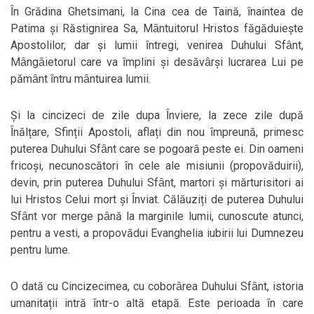
Ȋn Grădina Ghetsimani, la Cina cea de Taină, ȋnaintea de
Patima și Răstignirea Sa, Mȃntuitorul Hristos făgăduiește
Apostolilor, dar și lumii ȋntregi, venirea Duhului Sfȃnt,
Mȃngȃietorul care va ȋmplini și desăvȃrși lucrarea Lui pe
pămȃnt ȋntru mȃntuirea lumii.
Și la cincizeci de zile dupa Ȋnviere, la zece zile după
Ȋnălțare, Sfinții Apostoli, aflați din nou ȋmpreună, primesc
puterea Duhului Sfȃnt care se pogoară peste ei. Din oameni
fricoși, necunoscători ȋn cele ale misiunii (propovăduirii),
devin, prin puterea Duhului Sfȃnt, martori și mărturisitori ai
lui Hristos Celui mort și Ȋnviat. Călăuziți de puterea Duhului
Sfȃnt vor merge pȃnă la marginile lumii, cunoscute atunci,
pentru a vesti, a propovădui Evanghelia iubirii lui Dumnezeu
pentru lume.
O dată cu Cincizecimea, cu coborȃrea Duhului Sfȃnt, istoria
umanitații intră ȋntr-o altă etapă. Este perioada ȋn care