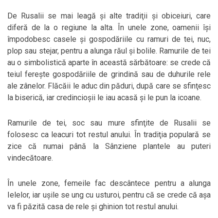
De Rusalii se mai leagă şi alte tradiţii şi obiceiuri, care
diferă de la o regiune la alta. În unele zone, oamenii îşi
împodobesc casele şi gospodăriile cu ramuri de tei, nuc,
plop sau stejar, pentru a alunga răul şi bolile. Ramurile de tei
au o simbolistică aparte în această sărbătoare: se crede că
teiul fereşte gospodăriile de grindină sau de duhurile rele
ale zânelor. Flăcăii le aduc din păduri, după care se sfinţesc
la biserică, iar credincioşii le iau acasă şi le pun la icoane.
Ramurile de tei, soc sau mure sfinţite de Rusalii se
folosesc ca leacuri tot restul anului. În tradiţia populară se
zice că numai până la Sânziene plantele au puteri
vindecătoare.
În unele zone, femeile fac descântece pentru a alunga
Ielelor, iar uşile se ung cu usturoi, pentru că se crede că aşa
va fi păzită casa de rele şi ghinion tot restul anului.