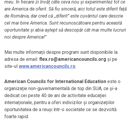
meu. În fiecare zi învăț câte ceva nou și experimentez tot ce
are America de oferit. Să fiu sinceră, aici totul este diferit față
de România, dar cred că ,,diferit” este cuvântul care descrie
cel mai bine America. Sunt recunoscătoare pentru această
oportunitate și abia aștept să descopăr cât mai multe lucruri
noi despre America!”
Mai multe informații despre program sunt disponibile la
adresa de email:
flex.ro@americancouncils.org
și pe
site-ul
www.americancouncils.ro
.
American Councils
for International Education
este o
organizație non-guvernamentală de top din SUA, ce și-a
dedicat cei peste 40 de ani de activitate educației
internaționale, pentru a oferi indivizilor și organizațiilor
oportunitatea de a reuși într-o societate ce se dezvoltă
foarte rapid.