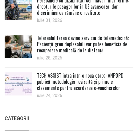
Persoanele cu dizabilități cer măsuri mai ferme:
drepturile pasagerilor în UE avansează, dar
discriminarea rămâne o realitate
iulie 31, 2026
Telereabilitarea devine serviciu de telemedicină:
Pacienții greu deplasabili vor putea beneficia de
recuperare medicală de la distanță
iulie 28, 2026
TECH ASSIST intră într-o nouă etapă: ANPDPD
publică metodologia revizuită și primele
clasamente pentru acordarea e-voucherelor
iulie 24, 2026
CATEGORII