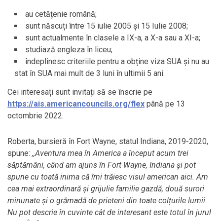
au cetățenie română;
sunt născuți între 15 iulie 2005 și 15 Iulie 2008;
sunt actualmente în clasele a IX-a, a X-a sau a XI-a;
studiază engleza în liceu;
îndeplinesc criteriile pentru a obține viza SUA și nu au
stat în SUA mai mult de 3 luni în ultimii 5 ani.
Cei interesați sunt invitați să se înscrie pe
https://ais.americancouncils.org/flex
până pe 13
octombrie 2022
.
Roberta, bursieră în Fort Wayne, statul Indiana, 2019-2020,
spune:
,,Aventura mea în America a început acum trei
săptămâni, când am ajuns în Fort Wayne, Indiana și pot
spune cu toată inima că îmi trăiesc visul american aici. Am
cea mai extraordinară și grijulie familie gazdă, două surori
minunate și o grămadă de prieteni din toate colțurile lumii.
Nu pot descrie în cuvinte cât de interesant este totul în jurul