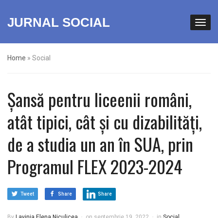
JURNAL SOCIAL
Home
»
Social
Șansă pentru liceenii români,
atât tipici, cât și cu dizabilități,
de a studia un an în SUA, prin
Programul FLEX 2023-2024
Tweet
Share
Share
By
Lavinia Elena Niculicea
on
septembrie 19, 2022
in
Social