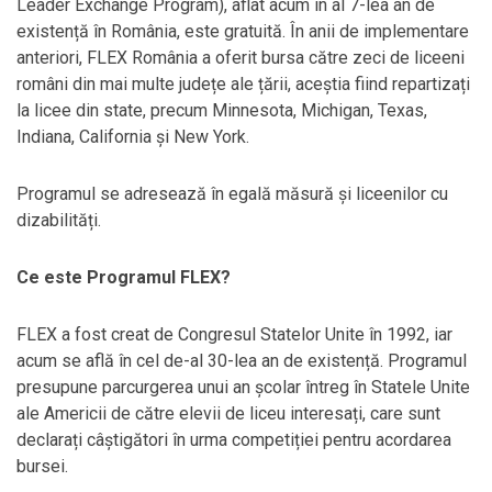
Leader Exchange Program), aflat acum în al 7-lea an de
existență în România, este gratuită. În anii de implementare
anteriori, FLEX România a oferit bursa către zeci de liceeni
români din mai multe județe ale țării, aceștia fiind repartizați
la licee din state, precum Minnesota, Michigan, Texas,
Indiana, California și New York.
Programul se adresează în egală măsură și liceenilor cu
dizabilități.
Ce este Programul FLEX?
FLEX a fost creat de Congresul Statelor Unite în 1992, iar
acum se află în cel de-al 30-lea an de existență. Programul
presupune parcurgerea unui an școlar întreg în Statele Unite
ale Americii de către elevii de liceu interesați, care sunt
declarați câștigători în urma competiției pentru acordarea
bursei.