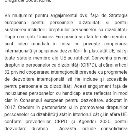
Dragă dle Joost Korte,
Vă mulțumim pentru angajamentul dvs. față de Strategia
europeană pentru persoanele dizabilități și pentru
susținerea includerii drepturilor persoanelor cu dizabilități.
După cum știți, Uniunea Europeană și statele sale membre
sunt lideri mondiali în ceea ce privește cooperarea
internațională și sprijinirea dezvoltării. În plus, atât UE, cât și
toate statele membre ale UE au ratificat Convenția privind
drepturile persoanelor cu dizabilități (CRPD), al cărei articol
32 privind cooperarea internațională prevede ca programele
de dezvoltare internațională să fie incluse și accesibile
pentru persoanele cu dizabilități. Acest angajament față de
incluziunea persoanelor cu handicap este reflectat în mod
clar în Consensul european pentru dezvoltare, adoptat în
2017. Credem în parteneriate și în promovarea drepturilor
persoanelor cu dizabilități atât în interiorul, cât și în afara UE,
conform prevederilor CRPD și Agendei 2030 pentru
dezvoltare durabilă . Aceasta include consolidarea