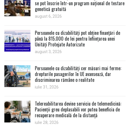
se pot înscrie într-un program național de testare
genetică gratuită
august 6, 2026
Persoanele cu dizabilități pot obține finanțări de
până la 815.000 de lei pentru înființarea unei
Unități Protejate Autorizate
august 3, 2026
Persoanele cu dizabilități cer măsuri mai ferme:
drepturile pasagerilor în UE avansează, dar
discriminarea rămâne o realitate
iulie 31, 2026
Telereabilitarea devine serviciu de telemedicină:
Pacienții greu deplasabili vor putea beneficia de
recuperare medicală de la distanță
iulie 28, 2026