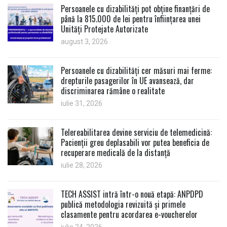
Persoanele cu dizabilități pot obține finanțări de
până la 815.000 de lei pentru înființarea unei
Unități Protejate Autorizate
august 3, 2026
Persoanele cu dizabilități cer măsuri mai ferme:
drepturile pasagerilor în UE avansează, dar
discriminarea rămâne o realitate
iulie 31, 2026
Telereabilitarea devine serviciu de telemedicină:
Pacienții greu deplasabili vor putea beneficia de
recuperare medicală de la distanță
iulie 28, 2026
TECH ASSIST intră într-o nouă etapă: ANPDPD
publică metodologia revizuită și primele
clasamente pentru acordarea e-voucherelor