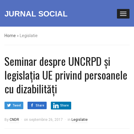
JURNAL SOCIAL
Home
»
Legislatie
Seminar despre UNCRPD și
legislația UE privind persoanele
cu dizabilități
Tweet
Share
Share
By
CNDR
on
septembrie 26, 2017
in
Legislatie