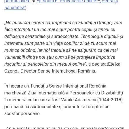
permisiunea”
și
Episodul 6. Provocările online –„Sensi și
sănătatea”
.
„
Ne bucurăm enorm că, împreună cu Fundația Orange, vom
face internetul un loc mai sigur pentru copiii și tinerii cu
deficiențe senzoriale și surdocecitate. Tehnologia digitală și
internetul sunt parte din viața copiilor zi de zi, acum mai
mult ca oricând, iar noi trebuie să ne asigurăm că cei mai
vulnerabili dintre noi știu cum să se protejeze împotriva
riscurilor și pericolelor din mediul online”,
a declaratEtelka
Czondi, Director Sense International România.
În fiecare an, Fundația Sense Internațional România
marchează Ziua Internațională a Persoanelor cu Dizabilități
în memoria celui care a fost Vasile Adamescu (1944-2018),
persoană cu surdocecitate și promotor al drepturilor
acestor persoane.
,,Anul acesta, împreună cu 21 de școli speciale partenere din