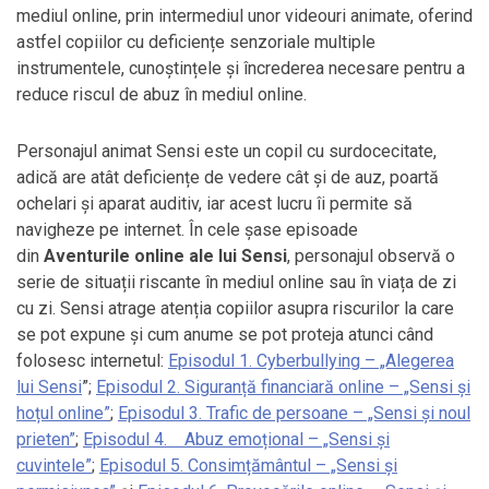
mediul online, prin intermediul unor videouri animate, oferind
astfel copiilor cu deficiențe senzoriale multiple
instrumentele, cunoștințele și încrederea necesare pentru a
reduce riscul de abuz în mediul online.
Personajul animat Sensi este un copil cu surdocecitate,
adică are atât deficiențe de vedere cât și de auz, poartă
ochelari și aparat auditiv, iar acest lucru îi permite să
navigheze pe internet. În cele șase episoade
din
Aventurile online ale lui Sensi
, personajul observă o
serie de situații riscante în mediul online sau în viața de zi
cu zi. Sensi atrage atenția copiilor asupra riscurilor la care
se pot expune și cum anume se pot proteja atunci când
folosesc internetul:
Episodul 1. Cyberbullying – „Alegerea
lui Sensi
”;
Episodul 2. Siguranță financiară online – „Sensi și
hoțul online”
;
Episodul 3. Trafic de persoane – „Sensi și noul
prieten”
;
Episodul 4. Abuz emoțional – „Sensi și
cuvintele”
;
Episodul 5. Consimțământul – „Sensi și