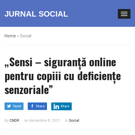
JURNAL SOCIAL
Home
»
Social
„Sensi – siguranță online
pentru copiii cu deficiențe
senzoriale”
Tweet
Share
Share
By
CNDR
on
decembrie 8, 2021
in
Social