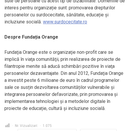
sute de persoane cu acest tip de dizabilitate. Domeniile de
interes pentru organizație sunt: promovarea drepturilor
persoanelor cu surdocecitate, sănătate, educație și
incluziune socială.
www.surdocecitate.ro
Despre Fundația Orange
Fundaţia Orange este o organizaţie non-profit care se
implică în viaţa comunităţii, prin realizarea de proiecte de
filantropie menite să aducă schimbări pozitive în viaţa
persoanelor dezavantajate. Din anul 2012, Fundaţia Orange
a investit peste 6 milioane de euro în cadrul programelor
sale ce susțin dezvoltarea comunităților vulnerabile și
integrarea persoanelor defavorizate, prin promovarea și
implementarea tehnologiei și a metodelor digitale în
proiecte de educație, cultură și incluziune socială.
Nr. Vizualizari:
1.075