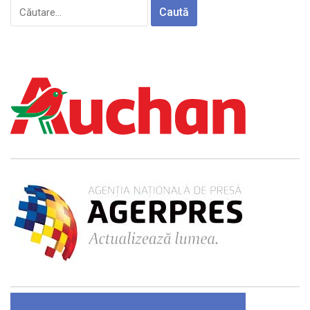
Caută
după: