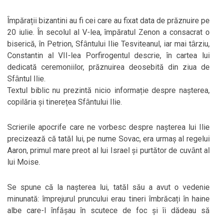
Ȋmpărații bizantini au fi cei care au fixat data de prăznuire pe
20 iulie. Ȋn secolul al V-lea, ȋmpăratul Zenon a consacrat o
biserică, ȋn Petrion, Sfȃntului Ilie Tesviteanul, iar mai tȃrziu,
Constantin al VII-lea Porfirogentul descrie, ȋn cartea lui
dedicată ceremoniilor, prăznuirea deosebită din ziua de
Sfȃntul Ilie.
Textul biblic nu prezintă nicio informație despre nașterea,
copilăria și tinerețea Sfȃntului Ilie.
Scrierile apocrife care ne vorbesc despre nașterea lui Ilie
precizează că tatăl lui, pe nume Sovac, era urmaș al regelui
Aaron, primul mare preot al lui Israel și purtător de cuvȃnt al
lui Moise.
Se spune că la nașterea lui, tatăl său a avut o vedenie
minunată: ȋmprejurul pruncului erau tineri ȋmbrăcați ȋn haine
albe care­-l ȋnfășau ȋn scutece de foc și ȋi dădeau să