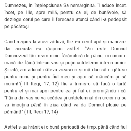
Dumnezeu, ȋn ȋnțelepciunea Sa nemărginită, ȋl aduce ȋncet,
ȋncet, pe Ilie, spre milă, pentru ca el, de bunăvoie, să
dezlege cerul pe care ȋl ferecase atunci cȃnd i-a pedepsit
pe păcătoși.
Cȃnd a ajuns la acea văduvă, Ilie i-a cerut apă și mȃncare,
dar aceasta i-a răspuns astfel: “Viu este Domnul
Dumnezeul tău, n-am nicio fărămitură de pȃine, ci numai o
mȃnă de făină ȋntr-un vas și puțin untdelemn ȋntr-un urcior.
Și iată, am adunat cȃteva vreascuri și mă duc să o gătesc
pentru mine și pentru fiul meu și apoi să mȃncăm și să
murim!”( III Regi, 17, 12) Ilie a trimis-o să facă o turtă
pentru el și mai apoi pentru ea și fiul ei, promițȃndu-i că:
“Făina din vas nu va scădea și untdelemnul din urcior nu se
va ȋmpuțina pȃnă ȋn ziua cȃnd va da Domnul ploaie pe
pămȃnt!” ( III, Regi 17, 14)
Astfel s-au hrănit ei o bună perioadă de timp, pȃnă cȃnd fiul