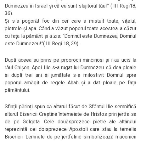
Dumnezeu ȋn Israel și că eu sunt slujitorul tău!” ( III Regi18,
36).
Și s-a pogorȃt foc din cer care a mistuit toate, vițelul,
pietrele și apa. Cȃnd a văzut poporul toate acestea, a căzut
cu fața la pămȃnt și a zis: “Domnul este Dumnezeu, Domnul
este Dumnezeu!”( III Regi 18, 39).
După aceea au prins pe proorocii mincinoși și i-au ucis la
rȃul Chișon. Apoi Ilie s-a rugat lui Dumnezeu să dea ploaie
și după trei ani și jumătate s-a milostivit Domnul spre
poporul amăgit de regele Ahab și a dat ploaie pe fața
pămȃntului.
Sfinții părinți spun că altarul făcut de Sfȃntul Ilie semnifică
altarul Bisericii Creștine ȋntemeiate de Hristos prin jertfa sa
de pe Golgota. Cele douăsprezece pietre ale altarului
reprezintă cei doisprezece Apostoli care stau la temelia
Bisericii. Lemnele de pe jertfelnic simbolizează mucenicii