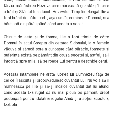
tȃrziu, mănăstirea Hozeva care mai există și astăzi, ȋn care
a trăit și Sfȃntul Ioan Iacob Hozevitul. Timp ȋndelungat Ilie a
fost hrănit de către corbi, așa cum ȋi promisese Domnul, si a
băut apă din pȃrȃu pȃnă cȃnd acesta a secat.
Chinuit de sete și de foame, Ilie a fost trimis de către
Domnul ȋn satul Sarepta din cetatea Sidonului, la o femeie
văduvă și săracă spre a cunoaște cȃtă sărăcie, foamete și
suferință există pe pămȃnt din cauza secetei și, astfel¸ să-l
ȋntoarcă spre milă, să se roage Lui pentru a deschide cerul.
Această ȋntȃmplare ne arată iubirea lui Dumnezeu față de
cei ce Ȋl ascultă și propovăduiesc cuvȃntul Lui. Nu voia să ȋl
mȃhnească pe Ilie și să-și ȋncalce cuvȃntul dat lui atunci
cȃnd acesta L-a rugat să nu mai plouă pe pămȃnt, drept
pedeapsă pentru idolatria regelui Ahab și a soției acestuia,
Izabela.