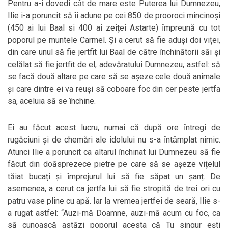
Pentru a-i dovedi cȃt de mare este Puterea lui Dumnezeu,
Ilie i-a poruncit să ȋi adune pe cei 850 de prooroci mincinoși
(450 ai lui Baal si 400 ai zeiței Astarte) ȋmpreună cu tot
poporul pe muntele Carmel. Și a cerut să fie aduși doi viței,
din care unul să fie jertfit lui Baal de către ȋnchinătorii săi și
celălat să fie jertfit de el, adevăratului Dumnezeu, astfel: să
se facă două altare pe care să se așeze cele două animale
și care dintre ei va reuși să coboare foc din cer peste jertfa
sa, aceluia să se ȋnchine.
Ei au făcut acest lucru, numai că după ore ȋntregi de
rugăciuni și de chemări ale idolului nu s-a ȋntȃmplat nimic.
Atunci Ilie a poruncit ca altarul ȋnchinat lui Dumnezeu să fie
făcut din doăsprezece pietre pe care să se așeze vițelul
tăiat bucați și ȋmprejurul lui să fie săpat un șanț. De
asemenea, a cerut ca jertfa lui să fie stropită de trei ori cu
patru vase pline cu apă. Iar la vremea jertfei de seară, Ilie s-
a rugat astfel: “Auzi-mă Doamne, auzi-mă acum cu foc, ca
să cunoască astăzi poporul acesta că Tu singur ești