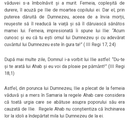
văduvei s-a ȋmbolnăvit și a murit. Femeia, copleșită de
durere, ȋl acuză pe Ilie de moartea copilului ei. Dar el, prin
puterea dăruită de Dumnezeu, aceea de a ȋnvia morții,
reușeste să ȋl readucă la viață și să ȋl dăruiască sănătos
mamei lui. Femeia, impresionată ȋi spune lui Ilie: “Acum
cunosc și eu că tu ești omul lui Dumnezeu și cu adevărat
cuvȃntul lui Dumnezeu este ȋn gura ta!” ( III Regi 17, 24)
După mai multe zile, Domnul i-a vorbit lui Ilie astfel: “Du-te
și te arată lui Ahab și eu voi da ploaie pe pămȃnt!” (III Regi
18,1)
Astfel, din porunca lui Dumnezeu, Ilie a plecat de la femeia
văduvă și a mers ȋn Samaria la regele Ahab care considera
că toată urgia care se abătuse asupra poporului său era
cauzată de Ilie. Regele Ahab nu conștientiza că ȋnchinarea
lor la idoli a ȋndepărtat mila lui Dumnezeu de la ei.