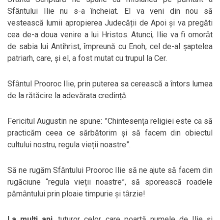
Sfȃntului Ilie nu s­-a ȋncheiat. El va veni din nou să
vestească lumii apropierea Judecății de Apoi și va pregăti
cea de-a doua venire a lui Hristos. Atunci, Ilie va fi omorȃt
de sabia lui Antihrist, ȋmpreună cu Enoh, cel de-al șaptelea
patriarh, care, și el, a fost mutat cu trupul la Cer.
Sfȃntul Prooroc Ilie, prin puterea sa cerească a ȋntors lumea
de la rătăcire la adevărata credință.
Fericitul Augustin ne spune: ”Chintesența religiei este ca să
practicăm ceea ce sărbătorim și să facem din obiectul
cultului nostru, regula vieții noastre”.
Să ne rugăm Sfȃntului Prooroc Ilie să ne ajute să facem din
rugăciune “regula vieții noastre”, să sporească roadele
pămȃntului prin ploaie timpurie și tȃrzie!
La mulți ani
, tuturor celor care poartă numele de Ilie și