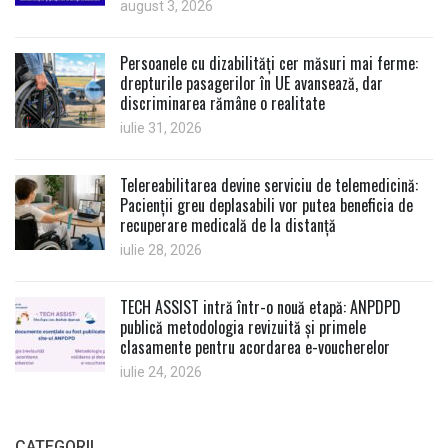
august 3, 2026
Persoanele cu dizabilități cer măsuri mai ferme:
drepturile pasagerilor în UE avansează, dar
discriminarea rămâne o realitate
iulie 31, 2026
Telereabilitarea devine serviciu de telemedicină:
Pacienții greu deplasabili vor putea beneficia de
recuperare medicală de la distanță
iulie 28, 2026
TECH ASSIST intră într-o nouă etapă: ANPDPD
publică metodologia revizuită și primele
clasamente pentru acordarea e-voucherelor
iulie 24, 2026
CATEGORII