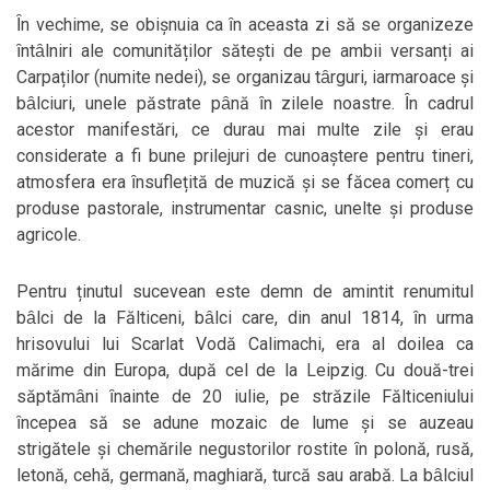
Ȋn vechime, se obișnuia ca ȋn aceasta zi să se organizeze
ȋntȃlniri ale comunităților sătești de pe ambii versanți ai
Carpaților (numite nedei), se organizau tȃrguri, iarmaroace și
bȃlciuri, unele păstrate pȃnă ȋn zilele noastre. Ȋn cadrul
acestor manifestări, ce durau mai multe zile și erau
considerate a fi bune prilejuri de cunoaștere pentru tineri,
atmosfera era ȋnsuflețită de muzică și se făcea comerț cu
produse pastorale, instrumentar casnic, unelte și produse
agricole.
Pentru ținutul sucevean este demn de amintit renumitul
bȃlci de la Fălticeni, bȃlci care, din anul 1814, ȋn urma
hrisovului lui Scarlat Vodă Calimachi, era al doilea ca
mărime din Europa, după cel de la Leipzig. Cu două-trei
săptămȃni ȋnainte de 20 iulie, pe străzile Fălticeniului
ȋncepea să se adune mozaic de lume și se auzeau
strigătele și chemările negustorilor rostite ȋn polonă, rusă,
letonă, cehă, germană, maghiară, turcă sau arabă. La bȃlciul