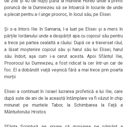
de zile și 40 de nopți pȃnă la muntele Horeb unde a primit
poruncă de la Dumnezeu să se ȋntoarcă ȋn locurile de unde
a plecat pentru a-l unge prooroc, ȋn locul său, pe Elisei.
Și s-a ȋntors Ilie ȋn Samaria, l-a luat pe Elisei și a mers ȋn
părțile Iordanului unde a despărțit apa cu cojocul său pentru
a trece pe partea cealaltă a rȃului. După ce a traversat rȃul,
a lăsat moștenire cojocul său și harul său lui Elisei, harul
său ȋndoit, așa cum i-a cerut acesta. Apoi Sfȃntul Ilie,
Proorocul lui Dumnezeu, a fost ridicat la cer într-un car de
foc. El a dobȃndit viață veșnică fără a mai trece prin poarta
morții.
Elisei a continuat ȋn Israel lucrarea profetică a lui Ilie, care
după sute de ani de la această ȋntȃmplare va fi văzut ȋn chip
minunat pe muntele Tabor, la Schimbarea la Față a
Mȃntuitorului Hristos.
Sfȃnta Scriptură ne spune că misiunea pe pămȃnt a