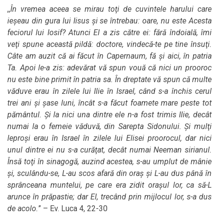
,,
În vremea aceea se mirau toţi de cuvintele harului care
ieşeau din gura lui Iisus şi se întrebau: oare, nu este Acesta
feciorul lui Iosif? Atunci El a zis către ei: fără îndoială, îmi
veţi spune această pildă: doctore, vindecă-te pe tine însuţi.
Câte am auzit că ai făcut în Capernaum, fă şi aici, în patria
Ta. Apoi le-a zis: adevărat vă spun vouă că nici un prooroc
nu este bine primit în patria sa. În dreptate vă spun că multe
văduve erau în zilele lui Ilie în Israel, când s-a închis cerul
trei ani şi şase luni, încât s-a făcut foamete mare peste tot
pământul. Şi la nici una dintre ele n-a fost trimis Ilie, decât
numai la o femeie văduvă, din Sarepta Sidonului. Şi mulţi
leproşi erau în Israel în zilele lui Elisei proorocul, dar nici
unul dintre ei nu s-a curăţat, decât numai Neeman sirianul.
Însă toţi în sinagogă, auzind acestea, s-au umplut de mânie
şi, sculându-se, L-au scos afară din oraş şi L-au dus până în
sprânceana muntelui, pe care era zidit oraşul lor, ca să-L
arunce în prăpastie; dar El, trecând prin mijlocul lor, s-a dus
de acolo.
” – Ev. Luca 4, 22-30