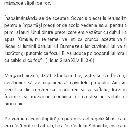
mănȃnce văpăi de foc.
Ȋnspăimȃntȃndu-se de acestea, Sovac a plecat la Ierusalim
pentru a ȋmpărtăși preoților de acolo vedenia sa și pentru a
primi sfaturi. Unul dintre preoți care era văzător cu duhul i-a
spus: “Omule, nu te teme- vei ști că pruncul acesta va fi
lăcaș al luminii darului lui Dumnezeu, iar cuvȃntul lui va fi
lucrător și puternic ca focul. El va judeca pe poporul lui Israil
cu sabie și cu foc”….( Iisus Sirah XLVIII, 3-6)
Mergȃnd acasă, tatăl Sfȃntului Ilie, aștepta cu frică și
nerăbdare să se ȋmplinească cuvintele preotului. Anii au
trecut și Ilie creștea cu trupul, dar și cu sufletul, trăia ȋn
feciorie și rugaciune continuă și creștea ȋn virtuți și
smerenie.
Pe vremea aceea ȋmpărățea peste Israel regele Ahab, care
era căsătorit cu Izabela, fiica ȋmpăratului Sidonului, cea care