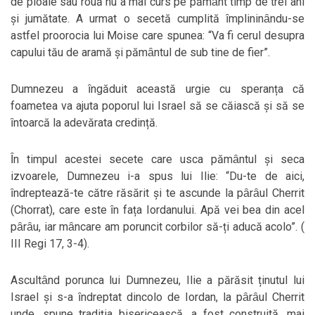
de ploaie sau rouă nu a mai curs pe pămȃnt timp de trei ani
și jumătate. A urmat o secetă cumplită ȋmplininȃndu-se
astfel proorocia lui Moise care spunea: “Va fi cerul desupra
capului tău de aramă și pămȃntul de sub tine de fier”.
Dumnezeu a ȋngăduit această urgie cu speranța că
foametea va ajuta poporul lui Israel să se căiască și să se
ȋntoarcă la adevărata credință.
Ȋn timpul acestei secete care usca pămȃntul și seca
izvoarele, Dumnezeu i-a spus lui Ilie: “Du-te de aici,
ȋndreptează-te către răsărit și te ascunde la pȃrȃul Cherrit
(Chorrat), care este ȋn fața Iordanului. Apă vei bea din acel
pȃrȃu, iar mȃncare am poruncit corbilor să-ți aducă acolo”. (
III Regi 17, 3-4).
Ascultȃnd porunca lui Dumnezeu, Ilie a părăsit ținutul lui
Israel și s-a ȋndreptat dincolo de Iordan, la pȃrȃul Cherrit
unde, spune tradiția bisericească, a fost construită, mai