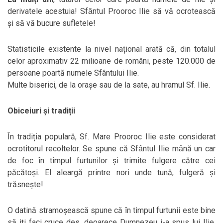
derivatele acestuia! Sfȃntul Prooroc Ilie să vă ocrotească
și să vă bucure sufletele!
Statisticile existente la nivel național arată că, din totalul
celor aproximativ 22 milioane de români, peste 120.000 de
persoane poartă numele Sfântului Ilie.
Multe biserici, de la orașe sau de la sate, au hramul Sf. Ilie.
Obiceiuri și tradiții
În tradiția populară, Sf. Mare Prooroc Ilie este considerat
ocrotitorul recoltelor. Se spune că Sfȃntul Ilie mȃnă un car
de foc ȋn timpul furtunilor și trimite fulgere către cei
păcătoși. El aleargă printre nori unde tună, fulgeră și
trăsnește!
O datină stramoșească spune că ȋn timpul furtunii este bine
să iți faci cruce des, deoarece Dumnezeu i-a spus lui Ilie,