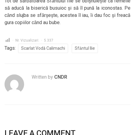
Tot de sărbătoarea Sfȃntului Ilie se obișnuiește ca femeile
să aducă la biserică busuioc și să ȋl pună la iconostas. Pe
cȃnd slujba se sfȃrșește, acestea ȋl iau, ȋi dau foc și freacă
gura copiilor cȃnd au bube.
Nr. Vizualizari:
5.337
Tags:
Scarlat Vodă Calimachi
Sfȃntul Ilie
Written by
CNDR
LEAVE A COMMENT