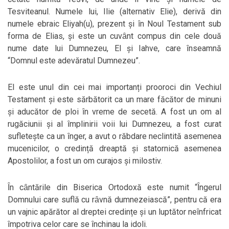
Tesviteanul. Numele lui, Ilie (alternativ Elie), derivă din
numele ebraic Eliyah(u), prezent și ȋn Noul Testament sub
forma de Elias, și este un cuvȃnt compus din cele două
nume date lui Dumnezeu, El și Iahve, care ȋnseamnă
“Domnul este adevăratul Dumnezeu”.
El este unul din cei mai importanți prooroci din Vechiul
Testament și este sărbătorit ca un mare făcător de minuni
și aducător de ploi ȋn vreme de secetă. A fost un om al
rugăciunii și al ȋmplinirii voii lui Dumnezeu, a fost curat
sufletește ca un ȋnger, a avut o răbdare neclintită asemenea
mucenicilor, o credință dreaptă și statornică asemenea
Apostolilor, a fost un om curajos și milostiv.
Ȋn cȃntările din Biserica Ortodoxă este numit “Ȋngerul
Domnului care suflă cu rȃvnă dumnezeiască”, pentru că era
un vajnic apărător al dreptei credințe și un luptător neȋnfricat
ȋmpotriva celor care se ȋnchinau la idoli.