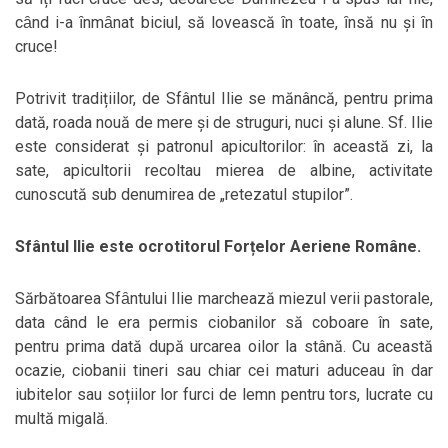
cȃnd i-a ȋnmȃnat biciul, să lovească ȋn toate, ȋnsă nu și ȋn
cruce!
Potrivit tradițiilor, de Sfântul Ilie se mănâncă, pentru prima
dată, roada nouă de mere și de struguri, nuci și alune. Sf. Ilie
este considerat și patronul apicultorilor: în această zi, la
sate, apicultorii recoltau mierea de albine, activitate
cunoscută sub denumirea de „retezatul stupilor”.
Sfântul Ilie este ocrotitorul Forțelor Aeriene Române.
Sărbătoarea Sfȃntului Ilie marchează miezul verii pastorale,
data când le era permis ciobanilor să coboare în sate,
pentru prima dată după urcarea oilor la stână. Cu această
ocazie, ciobanii tineri sau chiar cei maturi aduceau în dar
iubitelor sau soțiilor lor furci de lemn pentru tors, lucrate cu
multă migală.