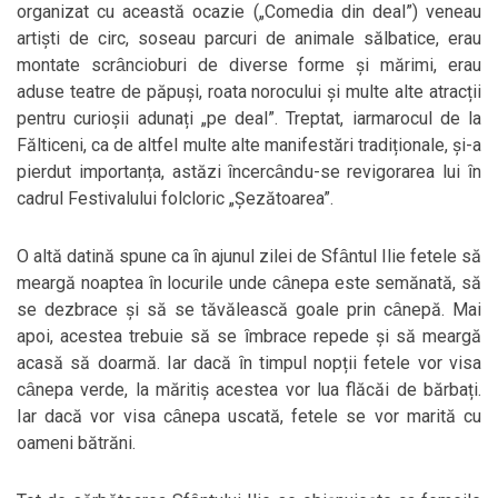
organizat cu această ocazie („Comedia din deal”) veneau
artiști de circ, soseau parcuri de animale sălbatice, erau
montate scrȃncioburi de diverse forme și mărimi, erau
aduse teatre de păpuși, roata norocului și multe alte atracții
pentru curioșii adunați „pe deal”. Treptat, iarmarocul de la
Fălticeni, ca de altfel multe alte manifestări tradiționale, și-a
pierdut importanța, astăzi ȋncercȃndu-se revigorarea lui ȋn
cadrul Festivalului folcloric „Șezătoarea”.
O altă datină spune ca ȋn ajunul zilei de Sfȃntul Ilie fetele să
meargă noaptea ȋn locurile unde cȃnepa este semănată, să
se dezbrace și să se tăvălească goale prin cȃnepă. Mai
apoi, acestea trebuie să se ȋmbrace repede și să meargă
acasă să doarmă. Iar dacă ȋn timpul nopții fetele vor visa
cȃnepa verde, la măritiș acestea vor lua flăcăi de bărbați.
Iar dacă vor visa cȃnepa uscată, fetele se vor marită cu
oameni bătrăni.