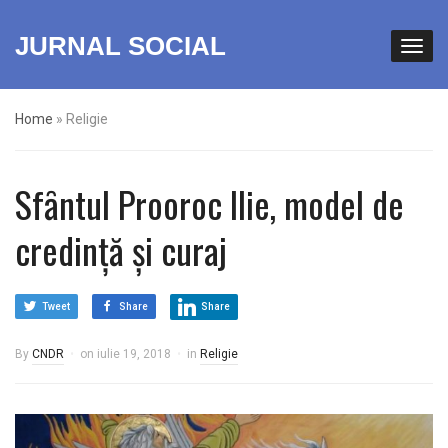
JURNAL SOCIAL
Home
»
Religie
Sfȃntul Prooroc Ilie, model de
credință și curaj
Tweet
Share
Share
By
CNDR
on
iulie 19, 2018
in
Religie