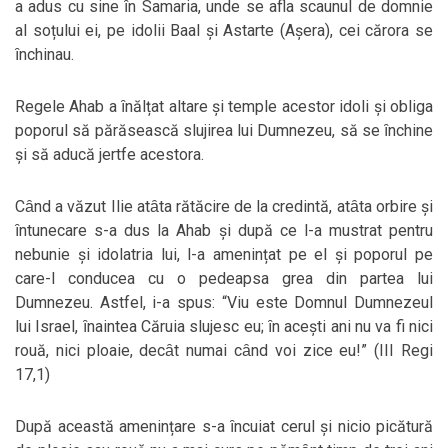
a adus cu sine ȋn Samaria, unde se afla scaunul de domnie
al soțului ei, pe idolii Baal și Astarte (Așera), cei cărora se
ȋnchinau.
Regele Ahab a ȋnălțat altare și temple acestor idoli și obliga
poporul să părăsească slujirea lui Dumnezeu, să se ȋnchine
și să aducă jertfe acestora.
Cȃnd a văzut Ilie atȃta rătăcire de la credintă, atȃta orbire și
ȋntunecare s-a dus la Ahab și după ce l-a mustrat pentru
nebunie și idolatria lui, l-a amenințat pe el și poporul pe
care-l conducea cu o pedeapsa grea din partea lui
Dumnezeu. Astfel, i-a spus: “Viu este Domnul Dumnezeul
lui Israel, ȋnaintea Căruia slujesc eu; ȋn acești ani nu va fi nici
rouă, nici ploaie, decȃt numai cȃnd voi zice eu!” (III Regi
17,1)
După această amenințare s-a ȋncuiat cerul și nicio picătură