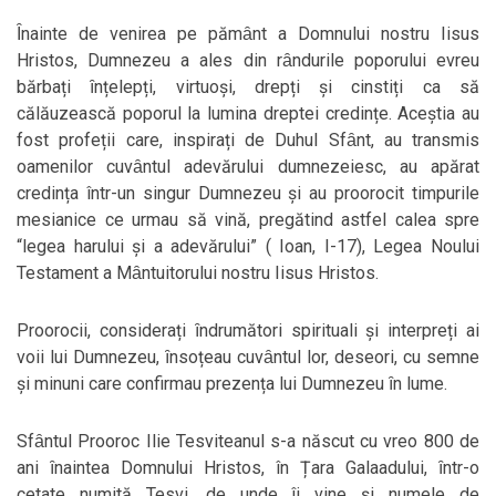
Ȋnainte de venirea pe pămȃnt a Domnului nostru Iisus
Hristos, Dumnezeu a ales din rȃndurile poporului evreu
bărbați ȋnțelepți, virtuoși, drepți și cinstiți ca să
călăuzească poporul la lumina dreptei credințe. Aceștia au
fost profeții care, inspirați de Duhul Sfȃnt, au transmis
oamenilor cuvȃntul adevărului dumnezeiesc, au apărat
credința într-un singur Dumnezeu și au proorocit timpurile
mesianice ce urmau să vină, pregătind astfel calea spre
“legea harului și a adevărului” ( Ioan, I-17), Legea Noului
Testament a Mȃntuitorului nostru Iisus Hristos.
Proorocii, considerați ȋndrumători spirituali și interpreți ai
voii lui Dumnezeu, ȋnsoțeau cuvȃntul lor, deseori, cu semne
și minuni care confirmau prezența lui Dumnezeu ȋn lume.
Sfȃntul Prooroc Ilie Tesviteanul s-a născut cu vreo 800 de
ani ȋnaintea Domnului Hristos, în Țara Galaadului, ȋntr-o
cetate numită Tesvi, de unde îi vine și numele de