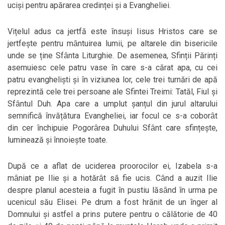
uciși pentru apărarea credinței și a Evangheliei.
Vițelul adus ca jertfă este ȋnsuși Iisus Hristos care se
jertfește pentru mȃntuirea lumii, pe altarele din bisericile
unde se ține Sfȃnta Liturghie. De asemenea, Sfinții Părinți
asemuiesc cele patru vase ȋn care s-a cărat apa, cu cei
patru evangheliști și ȋn viziunea lor, cele trei turnări de apă
reprezintă cele trei persoane ale Sfintei Treimi: Tatăl, Fiul și
Sfȃntul Duh. Apa care a umplut șanțul din jurul altarului
semnifică ȋnvățătura Evangheliei, iar focul ce s-a coborȃt
din cer ȋnchipuie Pogorȃrea Duhului Sfȃnt care sfințește,
luminează și ȋnnoiește toate.
După ce a aflat de uciderea proorocilor ei, Izabela s-a
mȃniat pe Ilie și a hotărȃt să fie ucis. Cȃnd a auzit Ilie
despre planul acesteia a fugit ȋn pustiu lăsȃnd ȋn urma pe
ucenicul său Elisei. Pe drum a fost hrănit de un ȋnger al
Domnului și astfel a prins putere pentru o călătorie de 40