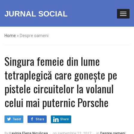
JURNAL SOCIAL
Home
»
Despre oameni
Singura femeie din lume
tetraplegică care gonește pe
pistele circuitelor la volanul
celui mai puternic Porsche
Tweet
Share
Share
By
Lavinia Elena Niculicea
on
septembrie 22, 2017
in
Despre oameni