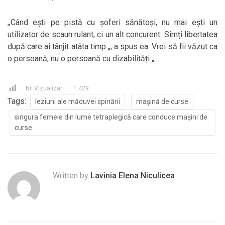
,,Când ești pe pistă cu șoferi sănătoși, nu mai ești un
utilizator de scaun rulant, ci un alt concurent. Simți libertatea
după care ai tânjit atâta timp „, a spus ea. Vrei să fii văzut ca
o persoană, nu o persoană cu dizabilități „.
Nr. Vizualizari:
1.429
Tags:
leziuni ale măduvei spinării
mașină de curse
singura femeie din lume tetraplegică care conduce mașini de
curse
Written by
Lavinia Elena Niculicea