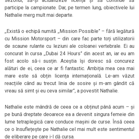
sezonul, să-și actualizeze licența și să continue să
participe la campionate. Dar, pe termen lung, obiectivele lui
Nathalie merg mult mai departe.
,,Există o echipă numită ,,Mission Possible” – fără legătură
cu Mission Motorsport – din care fac parte toți utilizatorii
de scaune rulante cu leziuni ale coloanei vertebrale. Ei au
concurat în cursa ,,Dubai 24 Hours” din acest an, iar eu am
fost acolo să-i susțin. Aceștia își doresc să concurez
alături de ei, ceea ce ar fi fantastic. Ambiția mea cea mai
mare este să obțin licența internațională. Le-am văzut
reacțiile când au trecut linia de sosire și m-am gândit că
vreau să simt și eu ceva similar”, a povestit Nathalie.
Nathalie este mândră de ceea ce a obținut până acum – și
pe bună dreptate deoarece ea a devenit singura femeie din
lume tetraplegică care conduce mașini de curse. Însă ceea
ce o însuflețește pe Nathalie cel mai mult este sentimentul
de eliberare pe care i-l dă cursa.