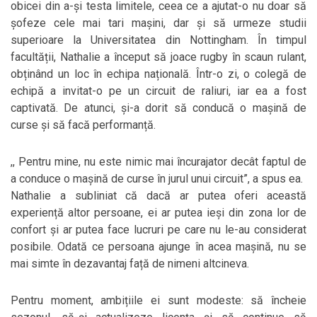
obicei din a-și testa limitele, ceea ce a ajutat-o nu doar să
șofeze cele mai tari mașini, dar și să urmeze studii
superioare la Universitatea din Nottingham. În timpul
facultății, Nathalie a început să joace rugby în scaun rulant,
obținând un loc în echipa națională. Într-o zi, o colegă de
echipă a invitat-o pe un circuit de raliuri, iar ea a fost
captivată. De atunci, și-a dorit să conducă o mașină de
curse și să facă performanță.
,, Pentru mine, nu este nimic mai încurajator decât faptul de
a conduce o mașină de curse în jurul unui circuit”, a spus ea.
Nathalie a subliniat că dacă ar putea oferi această
experiență altor persoane, ei ar putea ieși din zona lor de
confort și ar putea face lucruri pe care nu le-au considerat
posibile. Odată ce persoana ajunge în acea mașină, nu se
mai simte în dezavantaj față de nimeni altcineva.
Pentru moment, ambițiile ei sunt modeste: să încheie