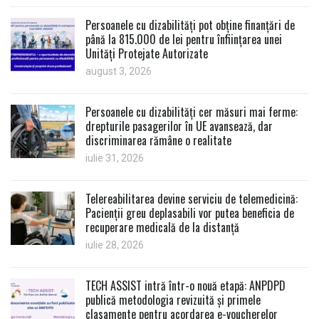
Persoanele cu dizabilități pot obține finanțări de
până la 815.000 de lei pentru înființarea unei
Unități Protejate Autorizate
august 3, 2026
Persoanele cu dizabilități cer măsuri mai ferme:
drepturile pasagerilor în UE avansează, dar
discriminarea rămâne o realitate
iulie 31, 2026
Telereabilitarea devine serviciu de telemedicină:
Pacienții greu deplasabili vor putea beneficia de
recuperare medicală de la distanță
iulie 28, 2026
TECH ASSIST intră într-o nouă etapă: ANPDPD
publică metodologia revizuită și primele
clasamente pentru acordarea e-voucherelor