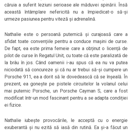
căruia a suferit leziuni serioase ale măduvei spinării. Însă
această întâmplare nefericită nu a împiedicat-o să-și
urmeze pasiunea pentru viteză și adrenalină.
Nathalie este o persoană puternică și curajoasă care a
sfidat toate convențiile pentru a conduce mașini de curse.
De fapt, ea este prima femeie care a obținut o licență de
pilot de curse în Regatul Unit, cu toate că este paralizată de
la brâu în jos. Când oamenii i-au spus că ea nu va putea
niciodată să concureze și că nu ar trebui să-și cumpere un
Porsche 911, ea a dorit să le dovedească că se înșeală. În
prezent, ea gonește pe pistele circuitelor la volanul celui
mai puternic Porsche, un Porsche Cayman S, care a fost
modificat într-un mod fascinant pentru a se adapta condiției
ei fizice.
Nathalie iubește provocările, le acceptă cu o energie
exuberantă și nu ezită să iasă din rutină. Ea și-a făcut un