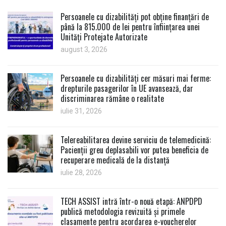
Persoanele cu dizabilități pot obține finanțări de
până la 815.000 de lei pentru înființarea unei
Unități Protejate Autorizate
august 3, 2026
Persoanele cu dizabilități cer măsuri mai ferme:
drepturile pasagerilor în UE avansează, dar
discriminarea rămâne o realitate
iulie 31, 2026
Telereabilitarea devine serviciu de telemedicină:
Pacienții greu deplasabili vor putea beneficia de
recuperare medicală de la distanță
iulie 28, 2026
TECH ASSIST intră într-o nouă etapă: ANPDPD
publică metodologia revizuită și primele
clasamente pentru acordarea e-voucherelor