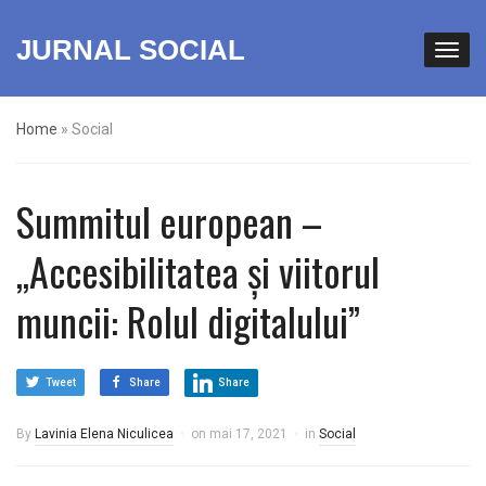
JURNAL SOCIAL
Home
»
Social
Summitul european –
,,Accesibilitatea și viitorul
muncii: Rolul digitalului”
Tweet
Share
Share
By
Lavinia Elena Niculicea
on
mai 17, 2021
in
Social