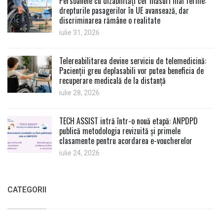
Persoanele cu dizabilități cer măsuri mai ferme:
drepturile pasagerilor în UE avansează, dar
discriminarea rămâne o realitate
iulie 31, 2026
Telereabilitarea devine serviciu de telemedicină:
Pacienții greu deplasabili vor putea beneficia de
recuperare medicală de la distanță
iulie 28, 2026
TECH ASSIST intră într-o nouă etapă: ANPDPD
publică metodologia revizuită și primele
clasamente pentru acordarea e-voucherelor
iulie 24, 2026
CATEGORII