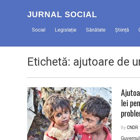
JURNAL SOCIAL
Social
Legislație
Sănătate
Știință
Etichetă:
ajutoare de u
Ajutoa
lei pe
proble
By
CNDR
Guvernul 