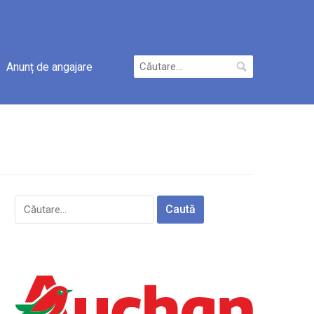
Caută
Anunț de angajare
după:
Caută
după: