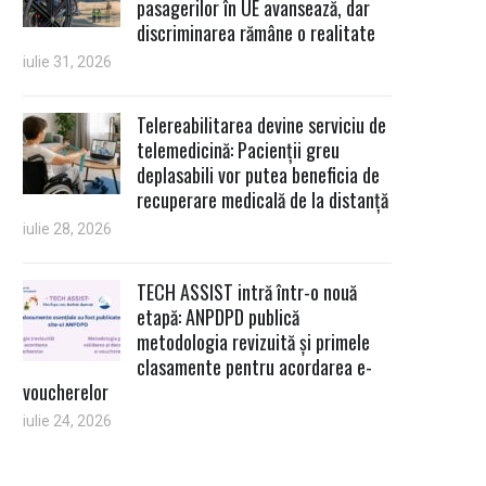
pasagerilor în UE avansează, dar
discriminarea rămâne o realitate
iulie 31, 2026
Telereabilitarea devine serviciu de
telemedicină: Pacienții greu
deplasabili vor putea beneficia de
recuperare medicală de la distanță
iulie 28, 2026
TECH ASSIST intră într-o nouă
etapă: ANPDPD publică
metodologia revizuită și primele
clasamente pentru acordarea e-
voucherelor
iulie 24, 2026