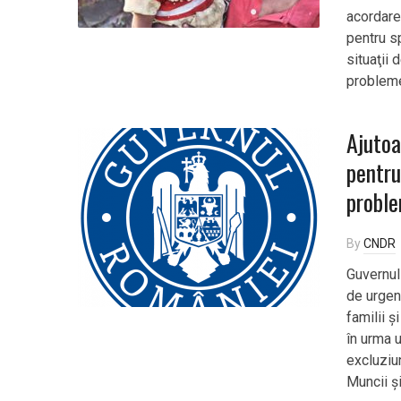
acordare
pentru sp
situaţii 
probleme
Ajutoa
pentru
proble
By
CNDR
Guvernul 
de urgen
familii ș
în urma 
excluziun
Muncii ș