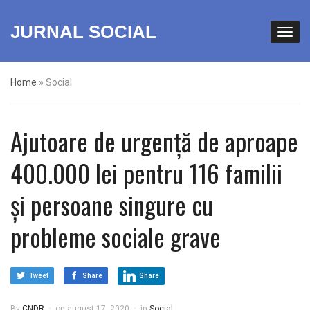
JURNAL SOCIAL
Home
»
Social
Ajutoare de urgență de aproape
400.000 lei pentru 116 familii
și persoane singure cu
probleme sociale grave
Tweet
Share
Share
By
CNDR
on
august 17, 2020
in
Social