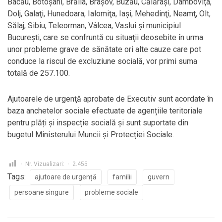
Bacău, Botoşani, Brăila, Braşov, Buzău, Călăraşi, Dâmboviţa,
Dolj, Galaţi, Hunedoara, Ialomiţa, Iaşi, Mehedinţi, Neamţ, Olt,
Sălaj, Sibiu, Teleorman, Vâlcea, Vaslui şi municipiul
Bucureşti, care se confruntă cu situaţii deosebite în urma
unor probleme grave de sănătate ori alte cauze care pot
conduce la riscul de excluziune socială, vor primi suma
totală de 257.100.
Ajutoarele de urgenţă aprobate de Executiv sunt acordate în
baza anchetelor sociale efectuate de agențiile teritoriale
pentru plăți și inspecție socială și sunt suportate din
bugetul Ministerului Muncii și Protecției Sociale.
Nr. Vizualizari:
2.455
Tags:
ajutoare de urgență
familii
guvern
persoane singure
probleme sociale