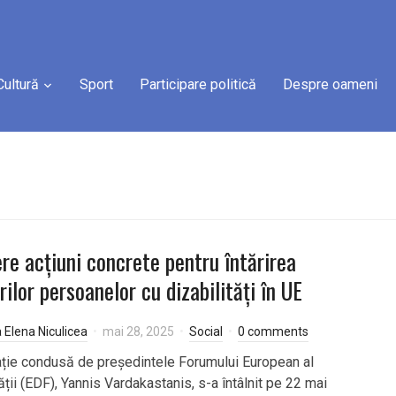
Cultură
Sport
Participare politică
Despre oameni
re acțiuni concrete pentru întărirea
rilor persoanelor cu dizabilități în UE
a Elena Niculicea
mai 28, 2025
Social
0 comments
ție condusă de președintele Forumului European al
ății (EDF), Yannis Vardakastanis, s-a întâlnit pe 22 mai