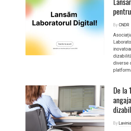
Lansar
pentru
By
CNDR
Asociați
Laborato
inovatoa
dizabilit
diverse 
platform
De la 
angaja
dizabil
By
Lavini