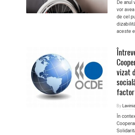
De anul v
vor avea 
de cel pu
dizabilit
aceste e
Întrev
Cooper
vizat 
social
factor
By
Lavini
În conte
Cooperar
Solidari