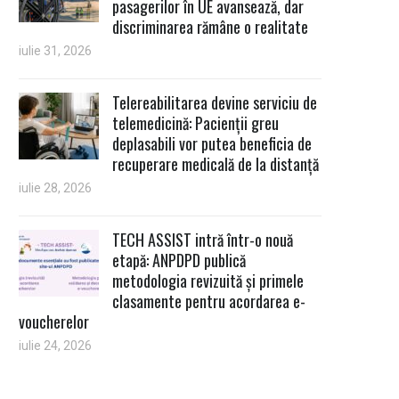
pasagerilor în UE avansează, dar
discriminarea rămâne o realitate
iulie 31, 2026
Telereabilitarea devine serviciu de
telemedicină: Pacienții greu
deplasabili vor putea beneficia de
recuperare medicală de la distanță
iulie 28, 2026
TECH ASSIST intră într-o nouă
etapă: ANPDPD publică
metodologia revizuită și primele
clasamente pentru acordarea e-
voucherelor
iulie 24, 2026