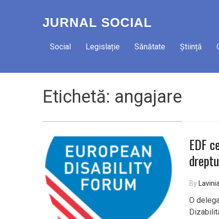
JURNAL SOCIAL
Social
Legislație
Sănătate
Știință
Etichetă:
angajare
EDF ce
dreptu
By
Lavini
O delega
Dizabilit