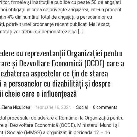
iitor, firmele și instituțiile publice cu peste 50 de angajați
noi obligații în ceea ce privește angajarea, într-un procent
țin 4% din numărul total de angajați, a persoanelor cu
ăți, potrivit unei ordonanțe recent publicat. Mai exact,
ntități vor trebui să demonstreze că […]
edere cu reprezentanții Organizației pentru
are și Dezvoltare Economică (OCDE) care a
dezbaterea aspectelor ce țin de starea
ă a persoanelor cu dizabilități și despre
ii cheie care o influențează
a Elena Niculicea
februarie 16, 2024
Social
0 comments
xtul procesului de aderare a României la Organizația pentru
e și Dezvoltare Economică (OCDE), Ministerul Muncii și
tății Sociale (MMSS) a organizat, în perioada 12 – 16