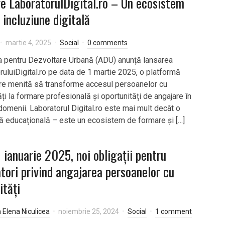
e LaboratorulDigital.ro – Un ecosistem
 incluziune digitală
martie 4, 2025
Social
0 comments
a pentru Dezvoltare Urbană (ADU) anunță lansarea
ruluiDigital.ro pe data de 1 martie 2025, o platformă
re menită să transforme accesul persoanelor cu
ăți la formare profesională și oportunități de angajare în
domenii. Laboratorul Digital.ro este mai mult decât o
ă educațională – este un ecosistem de formare și […]
1 ianuarie 2025, noi obligații pentru
tori privind angajarea persoanelor cu
ități
a Elena Niculicea
noiembrie 25, 2024
Social
1 comment