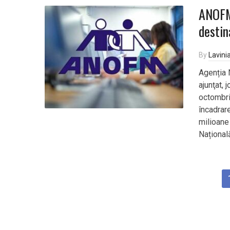
ANOFM
destin
By
Lavini
Agenția 
ajunţat,
octombri
încadrar
milioane 
Național