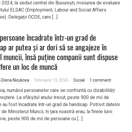
e 2024, la sediul central din București, misiunea de evaluare
tului ELSAC (Employment, Labour and Social Affairs
e). Delegații OCDE, care […]
persoane încadrate într-un grad de
ap ar putea și ar dori să se angajeze în
 muncii, însă puține companii sunt dispuse
ofere un loc de muncă
a Elena Niculicea
februarie 13, 2024
Social
1 comment
ia, numărul persoanelor care se confruntă cu dizabilități
reștere. La sfârșitul anului trecut, peste 900 de mii de
 au fost încadrate într-un grad de handicap. Potrivit datelor
 de Ministerul Muncii, în țara noastră erau, la finele lunii
ie, peste 900 de mii de persoane cu […]