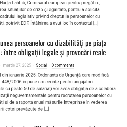
Hadja Lahbib, Comisarul european pentru pregătire,
ea situațiilor de criză și egalitate, pentru a solicita
 cadrului legislativ privind drepturile persoanelor cu
ăți, potrivit EDF. Întâlnirea a avut loc în contextul […]
iunea persoanelor cu dizabilități pe piața
: între obligații legale și provocări reale
martie 27, 2025
Social
0 comments
 din ianuarie 2025, Ordonanța de Urgență care modifică
. 448/2006 impune noi cerințe pentru angajatori:
le cu peste 50 de salariați vor avea obligația de a colabora
izații neguvernamentale pentru recrutarea persoanelor cu
ăți și de a raporta anual măsurile întreprinse în vederea
rii cotei prevăzute de […]