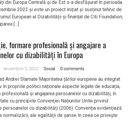
ăți din Europa Centrală și de Est s-a desfășurat în perioada
embrie 2022 și este un proiect inițiat și susținut tehnic de
umul European al Dizabilității și finanțat de Citi Foundation,
iparea […]
ie, formare profesională și angajare a
nelor cu dizabilități în Europa
decembrie 5, 2022
Social
0 comments
lad Andrei Stamate Majoritatea țărilor europene au integrat
 în propriile politici naționale aspecte legate de educația,
profesională și angajarea persoanelor cu dizabilități, în
ate cu principiile Convenției Națiunilor Unite privind
le persoanelor cu dizabilități (2006). Convenția evidențiază
le normalizării, ale egalității de șanse în ceea ce priveşte