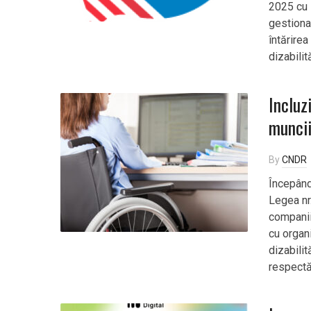
2025 cu 
gestionar
întărirea
dizabilit
Incluz
muncii
By
CNDR
Începând
Legea nr
companii
cu organ
dizabilit
respectă