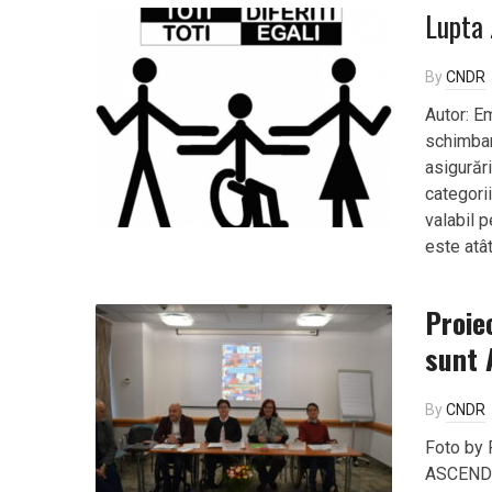
Lupta 
By
CNDR
Autor: E
schimbar
asigurări
categori
valabil p
este atât
Proie
sunt 
By
CNDR
Foto by 
ASCEND –