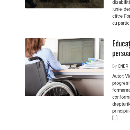
dizabilit
iunie-dec
către For
cu partic
Educaț
persoa
By
CNDR
Autor: V
progresiv
formarea 
conformit
drepturi
principii
[…]