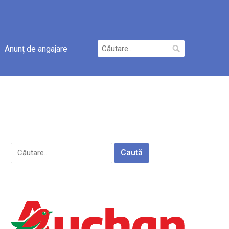
Caută
Anunț de angajare
după:
Caută
după: