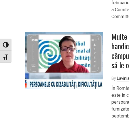
februari
a Comite
Committe
Multe 
handic
Toggle High Contrast
câmpul
Toggle Font size
să le 
By
Lavini
În Român
este în c
persoane
furnizate
septembr