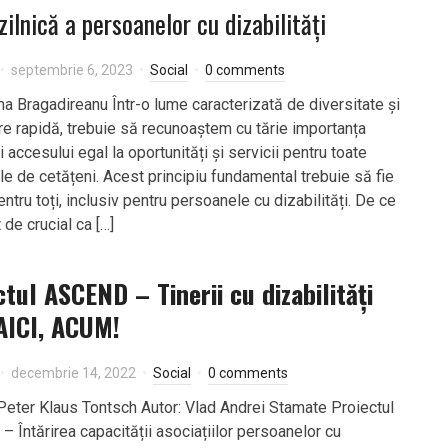
zilnică a persoanelor cu dizabilități
septembrie 6, 2023
Social
0 comments
ma Bragadireanu Într-o lume caracterizată de diversitate și
e rapidă, trebuie să recunoaștem cu tărie importanța
i accesului egal la oportunități și servicii pentru toate
ile de cetățeni. Acest principiu fundamental trebuie să fie
entru toți, inclusiv pentru persoanele cu dizabilități. De ce
 de crucial ca […]
ctul ASCEND – Tinerii cu dizabilități
AICI, ACUM!
decembrie 14, 2022
Social
0 comments
Peter Klaus Tontsch Autor: Vlad Andrei Stamate Proiectul
 Întărirea capacității asociațiilor persoanelor cu