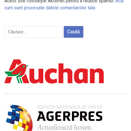
Acest site folosește Akismet pentru a reduce spamul.
Află
cum sunt procesate datele comentariilor tale
.
Caută
după: