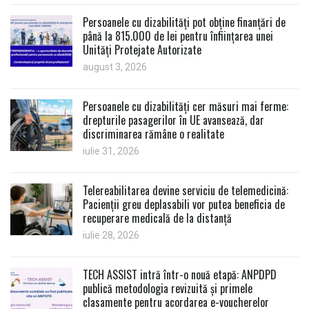
Persoanele cu dizabilități pot obține finanțări de
până la 815.000 de lei pentru înființarea unei
Unități Protejate Autorizate
august 3, 2026
Persoanele cu dizabilități cer măsuri mai ferme:
drepturile pasagerilor în UE avansează, dar
discriminarea rămâne o realitate
iulie 31, 2026
Telereabilitarea devine serviciu de telemedicină:
Pacienții greu deplasabili vor putea beneficia de
recuperare medicală de la distanță
iulie 28, 2026
TECH ASSIST intră într-o nouă etapă: ANPDPD
publică metodologia revizuită și primele
clasamente pentru acordarea e-voucherelor