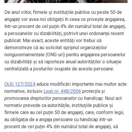
De anul viitor, firmele și instituțiile publice cu peste 50 de
angajați vor avea noi obligații în ceea ce privește angajarea,
într-un procent de cel puțin 4% din numărul total de angajați,
a persoanelor cu dizabilități, potrivit unei ordonanțe recent
publicat. Mai exact, aceste entități vor trebui să
demonstreze că au solicitat sprijinul organizațiilor
nonguvernamentale (ONG-uri) pentru angajarea persoanelor
cu dizabilități și să raporteze anual autorităților o situație
centralizată a posturilor ocupate de aceste persoane.
OUG 127/2024
aduce modificări importante mai multor acte
normative, inclusiv
Legii nr. 448/2006
protecția și
promovarea drepturilor persoanelor cu handicap
. Noul act
normativ prevede ca autoritățile, instituțiile publice și
firmele care au cel puțin 50 de angajați, care, conform legii,
au obligația de a angaja persoane cu handicap într-un
procent de cel puțin 4% din numărul total de angajați, să