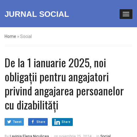
JURNAL SOCIAL
Home
»
Social
De la 1 ianuarie 2025, noi
obligații pentru angajatori
privind angajarea persoanelor
cu dizabilități
Tweet
Share
Share
By
Lavinia Elena Niculicea
on
noiembrie 25, 2024
in
Social