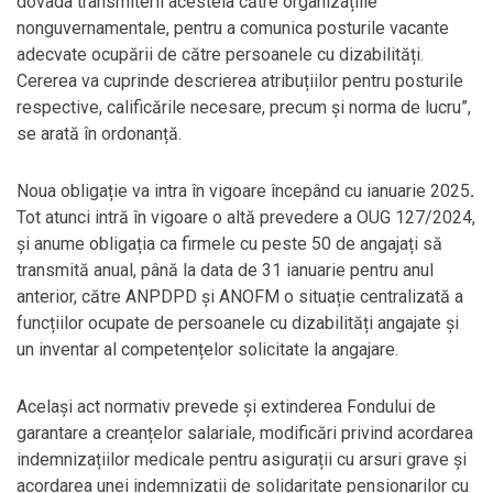
dovada transmiterii acesteia către organizațiile
nonguvernamentale, pentru a comunica posturile vacante
adecvate ocupării de către persoanele cu dizabilități.
Cererea va cuprinde descrierea atribuțiilor pentru posturile
respective, calificările necesare, precum și norma de lucru”,
se arată în ordonanță.
Noua obligație va intra în vigoare începând cu ianuarie 2025
.
Tot atunci intră în vigoare o altă prevedere a OUG 127/2024,
și anume obligația ca firmele cu peste 50 de angajați să
transmită anual, până la data de 31 ianuarie pentru anul
anterior, către ANPDPD și ANOFM o situație centralizată a
funcțiilor ocupate de persoanele cu dizabilități angajate și
un inventar al competențelor solicitate la angajare.
Același act normativ prevede și extinderea Fondului de
garantare a creanțelor salariale, modificări privind acordarea
indemnizațiilor medicale pentru asigurații cu arsuri grave și
acordarea unei indemnizații de solidaritate pensionarilor cu