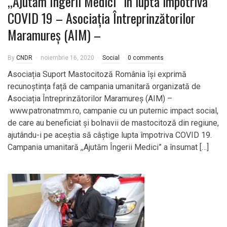
,,Ajutăm Îngerii Medici” în lupta împotriva
COVID 19 – Asociația Întreprinzătorilor
Maramureș (AIM) –
By
CNDR
noiembrie 16, 2020
Social
0 comments
Asociația Suport Mastocitoză România își exprimă
recunoștința față de campania umanitară organizată de
Asociația Întreprinzătorilor Maramureș (AIM) –
www.patronatmm.ro, campanie cu un puternic impact social,
de care au beneficiat și bolnavii de mastocitoză din regiune,
ajutându-i pe aceștia să câștige lupta împotriva COVID 19.
Campania umanitară ,,Ajutăm Îngerii Medici” a însumat […]