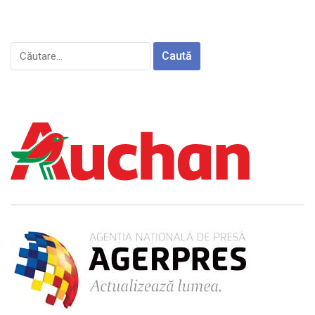
Caută
după: