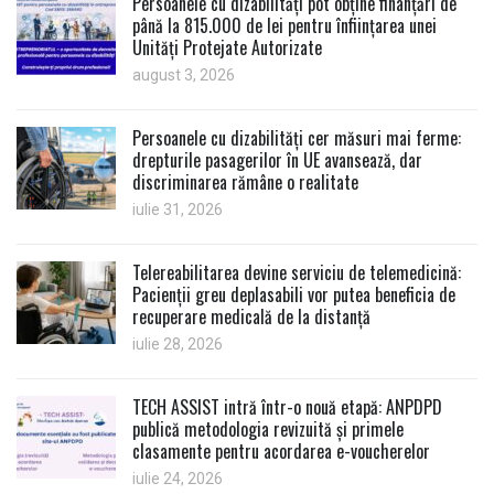
Persoanele cu dizabilități pot obține finanțări de
până la 815.000 de lei pentru înființarea unei
Unități Protejate Autorizate
august 3, 2026
Persoanele cu dizabilități cer măsuri mai ferme:
drepturile pasagerilor în UE avansează, dar
discriminarea rămâne o realitate
iulie 31, 2026
Telereabilitarea devine serviciu de telemedicină:
Pacienții greu deplasabili vor putea beneficia de
recuperare medicală de la distanță
iulie 28, 2026
TECH ASSIST intră într-o nouă etapă: ANPDPD
publică metodologia revizuită și primele
clasamente pentru acordarea e-voucherelor
iulie 24, 2026