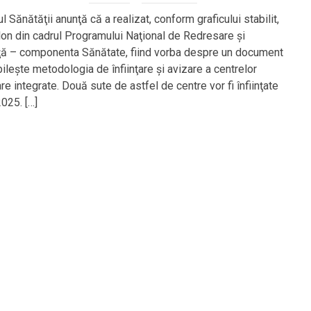
l Sănătăţii anunţă că a realizat, conform graficului stabilit,
alon din cadrul Programului Naţional de Redresare şi
ţă – componenta Sănătate, fiind vorba despre un document
ileşte metodologia de înfiinţare şi avizare a centrelor
e integrate. Două sute de astfel de centre vor fi înfiinţate
025. […]