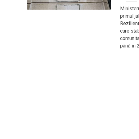
Ministeru
primul j
Rezilien
care stab
comunitar
până în 2