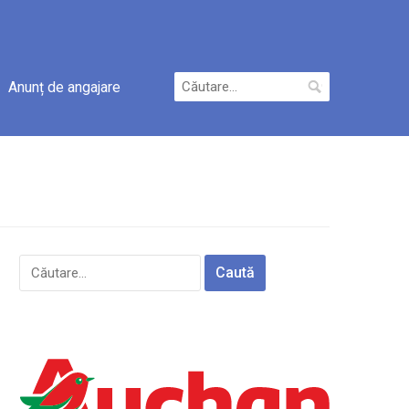
Caută
Anunț de angajare
după:
Caută
după: