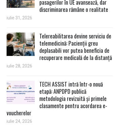
pasagerilor în UE avansează, dar
discriminarea rămâne o realitate
iulie 31, 2026
Telereabilitarea devine serviciu de
telemedicină: Pacienții greu
deplasabili vor putea beneficia de
recuperare medicală de la distanță
iulie 28, 2026
TECH ASSIST intră într-o nouă
etapă: ANPDPD publică
metodologia revizuită și primele
clasamente pentru acordarea e-
voucherelor
iulie 24, 2026