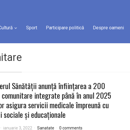
Cultură
Sport
Participare politică
Despre oameni
itare
erul Sănătății anunță înființarea a 200
 comunitare integrate până în anul 2025
or asigura servicii medicale împreună cu
ii sociale și educaționale
ianuarie 3, 2022
Sanatate
0 comments