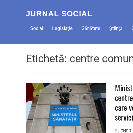
JURNAL SOCIAL
Social
Legislație
Sănătate
Știință
Etichetă:
centre comun
Minist
centre
care v
servic
By
CNDR